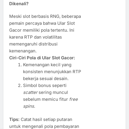
Dikenali?
Meski slot berbasis RNG, beberapa
pemain percaya bahwa Ular Slot
Gacor memiliki pola tertentu. Ini
karena RTP dan volatilitas
memengaruhi distribusi
kemenangan.
Ciri-Ciri Pola di Ular Slot Gacor:
Kemenangan kecil yang
konsisten menunjukkan RTP
bekerja sesuai desain.
Simbol bonus seperti
scatter
sering muncul
sebelum memicu fitur
free
spins
.
Tips:
Catat hasil setiap putaran
untuk mengenali pola pembayaran