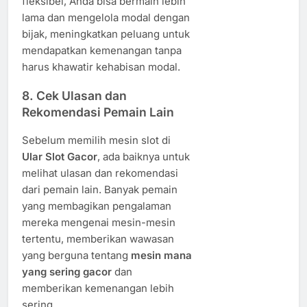
fleksibel, Anda bisa bermain lebih
lama dan mengelola modal dengan
bijak, meningkatkan peluang untuk
mendapatkan kemenangan tanpa
harus khawatir kehabisan modal.
8. Cek Ulasan dan
Rekomendasi Pemain Lain
Sebelum memilih mesin slot di
Ular Slot Gacor
, ada baiknya untuk
melihat ulasan dan rekomendasi
dari pemain lain. Banyak pemain
yang membagikan pengalaman
mereka mengenai mesin-mesin
tertentu, memberikan wawasan
yang berguna tentang
mesin mana
yang sering gacor
dan
memberikan kemenangan lebih
sering.