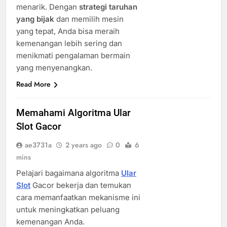
menarik. Dengan
strategi taruhan
yang bijak
dan memilih mesin
yang tepat, Anda bisa meraih
kemenangan lebih sering dan
menikmati pengalaman bermain
yang menyenangkan.
Read More
Memahami Algoritma Ular
Slot Gacor
ae3731a
2 years ago
0
6
mins
Pelajari bagaimana algoritma
Ular
Slot
Gacor bekerja dan temukan
cara memanfaatkan mekanisme ini
untuk meningkatkan peluang
kemenangan Anda.