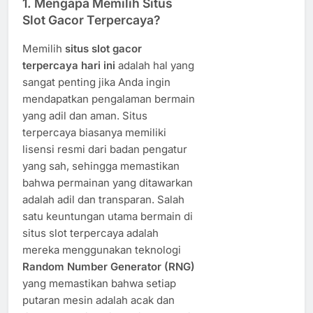
1.
Mengapa Memilih Situs
Slot Gacor Terpercaya?
Memilih
situs slot gacor
terpercaya hari ini
adalah hal yang
sangat penting jika Anda ingin
mendapatkan pengalaman bermain
yang adil dan aman. Situs
terpercaya biasanya memiliki
lisensi resmi dari badan pengatur
yang sah, sehingga memastikan
bahwa permainan yang ditawarkan
adalah adil dan transparan. Salah
satu keuntungan utama bermain di
situs slot terpercaya adalah
mereka menggunakan teknologi
Random Number Generator (RNG)
yang memastikan bahwa setiap
putaran mesin adalah acak dan