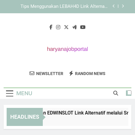
Skip
Cara Mengatasi Halaman KAYA787 Alternatif
to
yang Terus Memuat
content
Panduan Menemukan KAYA787 Alternatif yang
Mudah Diakses
Cara Menggunakan EDWINSLOT Link Alternatif
melalui Smartphone dengan Lebih Praktis dan
Aman
Tips Menggunakan LEBAH4D Link Alternatif
melalui Browser Mobile
Cara Mengatasi Halaman KAYA787 Alternatif
yang Terus Memuat
Haryana Job
Temukan Informasi Lowongan Kerja Di
Panduan Menemukan KAYA787 Alternatif yang
NEWSLETTER
RANDOM NEWS
Portal
Mudah Diakses
Haryana Di Haryana Job Portal.
MENU
ra Menggunakan EDWINSLOT Link Alternatif melalui Smartph
HEADLINES
eeks Ago