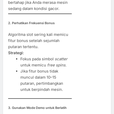
bertahap jika Anda merasa mesin
sedang dalam kondisi gacor.
2. Perhatikan Frekuensi Bonus
Algoritma slot sering kali memicu
fitur bonus setelah sejumlah
putaran tertentu.
Strategi:
Fokus pada simbol
scatter
untuk memicu
free spins
.
Jika fitur bonus tidak
muncul dalam 10–15
putaran, pertimbangkan
untuk berpindah mesin.
3. Gunakan Mode Demo untuk Berlatih