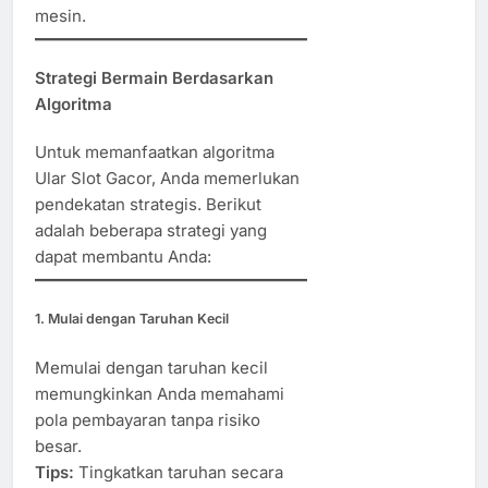
mesin.
Strategi Bermain Berdasarkan
Algoritma
Untuk memanfaatkan algoritma
Ular Slot Gacor, Anda memerlukan
pendekatan strategis. Berikut
adalah beberapa strategi yang
dapat membantu Anda:
1. Mulai dengan Taruhan Kecil
Memulai dengan taruhan kecil
memungkinkan Anda memahami
pola pembayaran tanpa risiko
besar.
Tips:
Tingkatkan taruhan secara