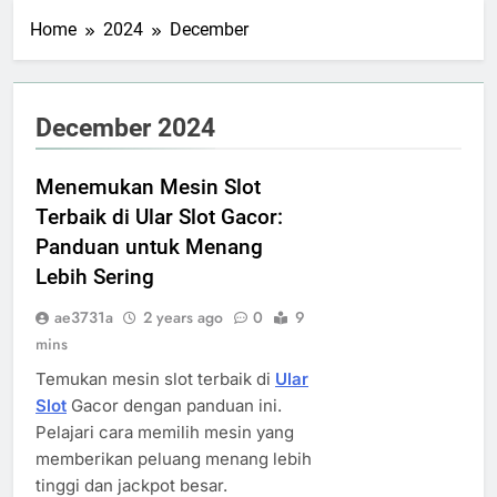
Home
2024
December
December 2024
Menemukan Mesin Slot
Terbaik di Ular Slot Gacor:
Panduan untuk Menang
Lebih Sering
ae3731a
2 years ago
0
9
mins
Temukan mesin slot terbaik di
Ular
Slot
Gacor dengan panduan ini.
Pelajari cara memilih mesin yang
memberikan peluang menang lebih
tinggi dan jackpot besar.