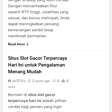
Dengan memanfaatkan fitur
seperti RTP tinggi, volatilitas yang
sesuai, dan bonus melimpah, Anda
dapat meningkatkan peluang
kemenangan sambil tetap
menikmati permainan.
Read More
Situs Slot Gacor Terpercaya
Hari Ini untuk Pengalaman
Menang Mudah
ae3731a
2 years ago
0
8
mins
Bermain di
situs slot gacor
terpercaya hari ini
adalah pilihan
cerdas bagi pemain yang ingin