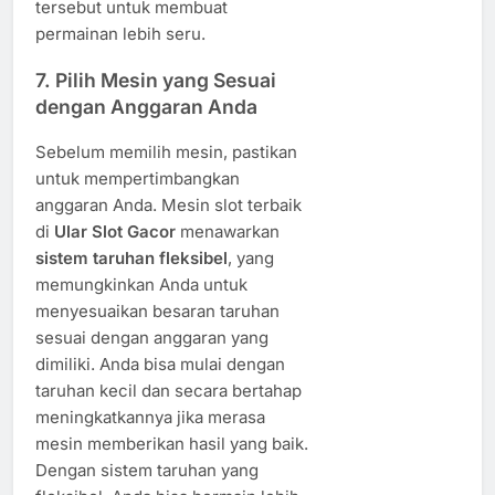
tersebut untuk membuat
permainan lebih seru.
7. Pilih Mesin yang Sesuai
dengan Anggaran Anda
Sebelum memilih mesin, pastikan
untuk mempertimbangkan
anggaran Anda. Mesin slot terbaik
di
Ular Slot Gacor
menawarkan
sistem taruhan fleksibel
, yang
memungkinkan Anda untuk
menyesuaikan besaran taruhan
sesuai dengan anggaran yang
dimiliki. Anda bisa mulai dengan
taruhan kecil dan secara bertahap
meningkatkannya jika merasa
mesin memberikan hasil yang baik.
Dengan sistem taruhan yang