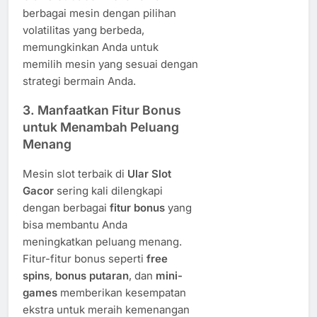
berbagai mesin dengan pilihan
volatilitas yang berbeda,
memungkinkan Anda untuk
memilih mesin yang sesuai dengan
strategi bermain Anda.
3. Manfaatkan Fitur Bonus
untuk Menambah Peluang
Menang
Mesin slot terbaik di
Ular Slot
Gacor
sering kali dilengkapi
dengan berbagai
fitur bonus
yang
bisa membantu Anda
meningkatkan peluang menang.
Fitur-fitur bonus seperti
free
spins
,
bonus putaran
, dan
mini-
games
memberikan kesempatan
ekstra untuk meraih kemenangan