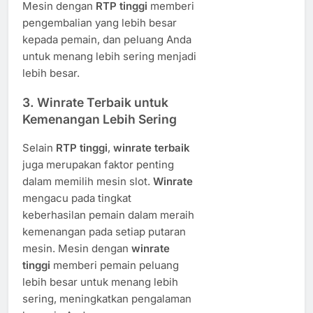
Mesin dengan
RTP tinggi
memberi
pengembalian yang lebih besar
kepada pemain, dan peluang Anda
untuk menang lebih sering menjadi
lebih besar.
3.
Winrate Terbaik untuk
Kemenangan Lebih Sering
Selain
RTP tinggi
,
winrate terbaik
juga merupakan faktor penting
dalam memilih mesin slot.
Winrate
mengacu pada tingkat
keberhasilan pemain dalam meraih
kemenangan pada setiap putaran
mesin. Mesin dengan
winrate
tinggi
memberi pemain peluang
lebih besar untuk menang lebih
sering, meningkatkan pengalaman