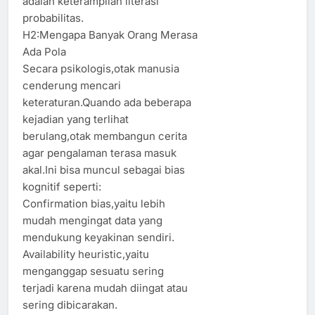
adalah keterampilan literasi
probabilitas.
H2:Mengapa Banyak Orang Merasa
Ada Pola
Secara psikologis,otak manusia
cenderung mencari
keteraturan.Quando ada beberapa
kejadian yang terlihat
berulang,otak membangun cerita
agar pengalaman terasa masuk
akal.Ini bisa muncul sebagai bias
kognitif seperti:
Confirmation bias,yaitu lebih
mudah mengingat data yang
mendukung keyakinan sendiri.
Availability heuristic,yaitu
menganggap sesuatu sering
terjadi karena mudah diingat atau
sering dibicarakan.