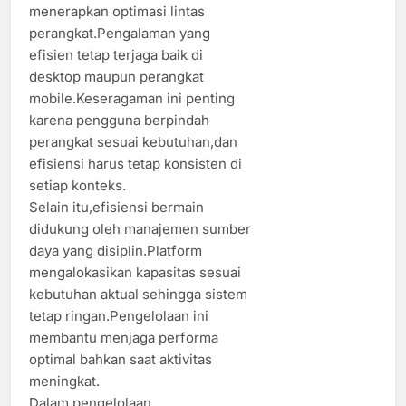
menerapkan optimasi lintas
perangkat.Pengalaman yang
efisien tetap terjaga baik di
desktop maupun perangkat
mobile.Keseragaman ini penting
karena pengguna berpindah
perangkat sesuai kebutuhan,dan
efisiensi harus tetap konsisten di
setiap konteks.
Selain itu,efisiensi bermain
didukung oleh manajemen sumber
daya yang disiplin.Platform
mengalokasikan kapasitas sesuai
kebutuhan aktual sehingga sistem
tetap ringan.Pengelolaan ini
membantu menjaga performa
optimal bahkan saat aktivitas
meningkat.
Dalam pengelolaan