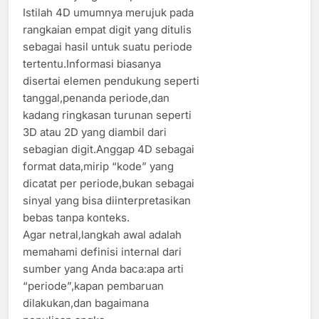
Istilah 4D umumnya merujuk pada
rangkaian empat digit yang ditulis
sebagai hasil untuk suatu periode
tertentu.Informasi biasanya
disertai elemen pendukung seperti
tanggal,penanda periode,dan
kadang ringkasan turunan seperti
3D atau 2D yang diambil dari
sebagian digit.Anggap 4D sebagai
format data,mirip “kode” yang
dicatat per periode,bukan sebagai
sinyal yang bisa diinterpretasikan
bebas tanpa konteks.
Agar netral,langkah awal adalah
memahami definisi internal dari
sumber yang Anda baca:apa arti
“periode”,kapan pembaruan
dilakukan,dan bagaimana