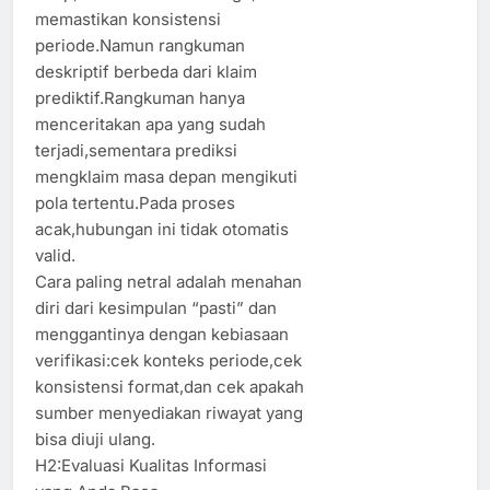
memastikan konsistensi
periode.Namun rangkuman
deskriptif berbeda dari klaim
prediktif.Rangkuman hanya
menceritakan apa yang sudah
terjadi,sementara prediksi
mengklaim masa depan mengikuti
pola tertentu.Pada proses
acak,hubungan ini tidak otomatis
valid.
Cara paling netral adalah menahan
diri dari kesimpulan “pasti” dan
menggantinya dengan kebiasaan
verifikasi:cek konteks periode,cek
konsistensi format,dan cek apakah
sumber menyediakan riwayat yang
bisa diuji ulang.
H2:Evaluasi Kualitas Informasi