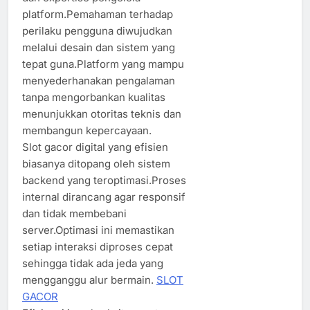
platform.Pemahaman terhadap
perilaku pengguna diwujudkan
melalui desain dan sistem yang
tepat guna.Platform yang mampu
menyederhanakan pengalaman
tanpa mengorbankan kualitas
menunjukkan otoritas teknis dan
membangun kepercayaan.
Slot gacor digital yang efisien
biasanya ditopang oleh sistem
backend yang teroptimasi.Proses
internal dirancang agar responsif
dan tidak membebani
server.Optimasi ini memastikan
setiap interaksi diproses cepat
sehingga tidak ada jeda yang
mengganggu alur bermain.
SLOT
GACOR