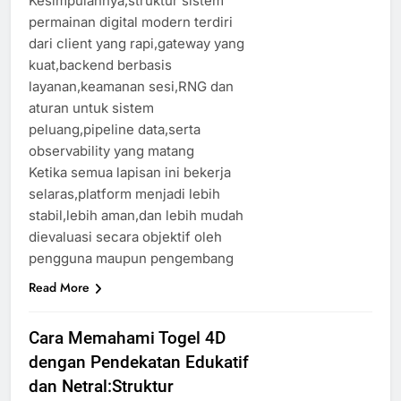
Kesimpulannya,struktur sistem
permainan digital modern terdiri
dari client yang rapi,gateway yang
kuat,backend berbasis
layanan,keamanan sesi,RNG dan
aturan untuk sistem
peluang,pipeline data,serta
observability yang matang
Ketika semua lapisan ini bekerja
selaras,platform menjadi lebih
stabil,lebih aman,dan lebih mudah
dievaluasi secara objektif oleh
pengguna maupun pengembang
Read More
Cara Memahami Togel 4D
dengan Pendekatan Edukatif
dan Netral:Struktur