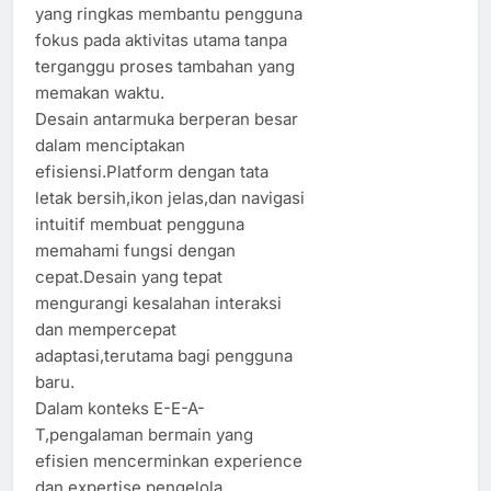
yang ringkas membantu pengguna
fokus pada aktivitas utama tanpa
terganggu proses tambahan yang
memakan waktu.
Desain antarmuka berperan besar
dalam menciptakan
efisiensi.Platform dengan tata
letak bersih,ikon jelas,dan navigasi
intuitif membuat pengguna
memahami fungsi dengan
cepat.Desain yang tepat
mengurangi kesalahan interaksi
dan mempercepat
adaptasi,terutama bagi pengguna
baru.
Dalam konteks E-E-A-
T,pengalaman bermain yang
efisien mencerminkan experience
dan expertise pengelola