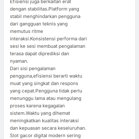
Efisiensi juga berkaitan erat
dengan stabilitas.Platform yang
stabil menghindarkan pengguna
dari gangguan teknis yang
memutus ritme
interaksi.Konsistensi performa dari
sesi ke sesi membuat pengalaman
terasa dapat diprediksi dan
nyaman.
Dari sisi pengalaman
pengguna,efisiensi berarti waktu
muat yang singkat dan respons
yang cepat.Pengguna tidak perlu
menunggu lama atau mengulang
proses karena kegagalan
sistem.Waktu yang dihemat
meningkatkan kualitas interaksi
dan kepuasan secara keseluruhan.
Slot gacor digital modern sering