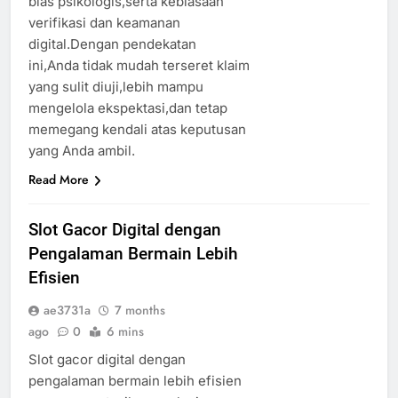
bias psikologis,serta kebiasaan
verifikasi dan keamanan
digital.Dengan pendekatan
ini,Anda tidak mudah terseret klaim
yang sulit diuji,lebih mampu
mengelola ekspektasi,dan tetap
memegang kendali atas keputusan
yang Anda ambil.
Read More
Slot Gacor Digital dengan
Pengalaman Bermain Lebih
Efisien
ae3731a
7 months
ago
0
6 mins
Slot gacor digital dengan
pengalaman bermain lebih efisien