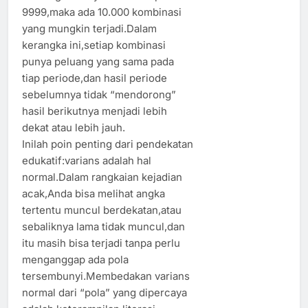
9999,maka ada 10.000 kombinasi
yang mungkin terjadi.Dalam
kerangka ini,setiap kombinasi
punya peluang yang sama pada
tiap periode,dan hasil periode
sebelumnya tidak “mendorong”
hasil berikutnya menjadi lebih
dekat atau lebih jauh.
Inilah poin penting dari pendekatan
edukatif:varians adalah hal
normal.Dalam rangkaian kejadian
acak,Anda bisa melihat angka
tertentu muncul berdekatan,atau
sebaliknya lama tidak muncul,dan
itu masih bisa terjadi tanpa perlu
menganggap ada pola
tersembunyi.Membedakan varians
normal dari “pola” yang dipercaya