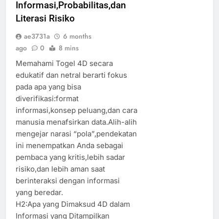
Informasi,Probabilitas,dan
Literasi Risiko
ae3731a
6 months
ago
0
8 mins
Memahami Togel 4D secara
edukatif dan netral berarti fokus
pada apa yang bisa
diverifikasi:format
informasi,konsep peluang,dan cara
manusia menafsirkan data.Alih-alih
mengejar narasi “pola”,pendekatan
ini menempatkan Anda sebagai
pembaca yang kritis,lebih sadar
risiko,dan lebih aman saat
berinteraksi dengan informasi
yang beredar.
H2:Apa yang Dimaksud 4D dalam
Informasi yang Ditampilkan