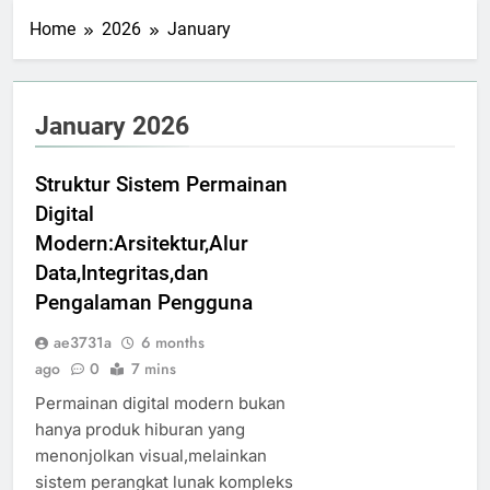
Home
2026
January
January 2026
Struktur Sistem Permainan
Digital
Modern:Arsitektur,Alur
Data,Integritas,dan
Pengalaman Pengguna
ae3731a
6 months
ago
0
7 mins
Permainan digital modern bukan
hanya produk hiburan yang
menonjolkan visual,melainkan
sistem perangkat lunak kompleks