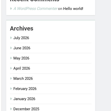
A WordPress Commenter
on
Hello world!
Archives
July 2026
June 2026
May 2026
April 2026
March 2026
February 2026
January 2026
December 2025