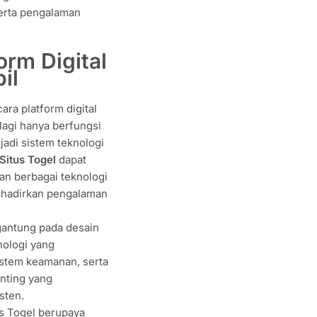
serta pengalaman
orm Digital
il
ra platform digital
lagi hanya berfungsi
adi sistem teknologi
Situs Togel
dapat
an berbagai teknologi
nghadirkan pengalaman
rgantung pada desain
nologi yang
istem keamanan, serta
nting yang
sten.
s Togel berupaya