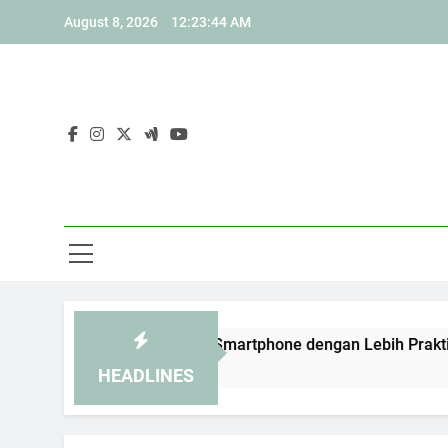
Skip
August 8, 2026
12:23:45 AM
to
content
Har
Temukan I
 Alternatif melalui Smartphone dengan Lebih Praktis dan A
HEADLINES