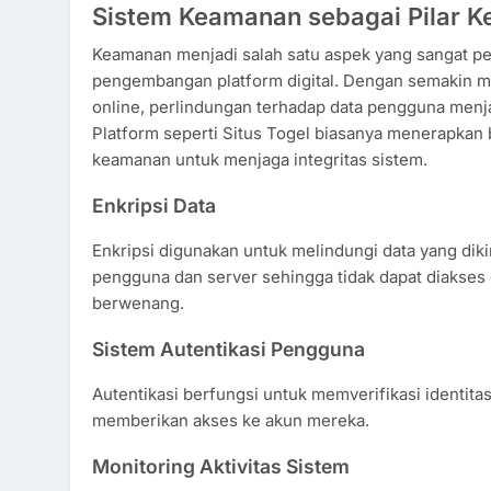
Sistem Keamanan sebagai Pilar 
Keamanan menjadi salah satu aspek yang sangat pe
pengembangan platform digital. Dengan semakin me
online, perlindungan terhadap data pengguna menja
Platform seperti Situs Togel biasanya menerapkan 
keamanan untuk menjaga integritas sistem.
Enkripsi Data
Enkripsi digunakan untuk melindungi data yang diki
pengguna dan server sehingga tidak dapat diakses 
berwenang.
Sistem Autentikasi Pengguna
Autentikasi berfungsi untuk memverifikasi identit
memberikan akses ke akun mereka.
Monitoring Aktivitas Sistem