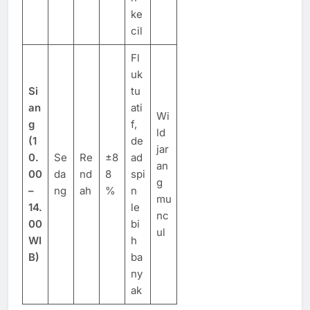
ke
cil
Fl
uk
Si
tu
an
ati
Wi
g
f,
ld
(1
de
jar
0.
Se
Re
±8
ad
an
00
da
nd
8
spi
g
–
ng
ah
%
n
mu
14.
le
nc
00
bi
ul
WI
h
B)
ba
ny
ak