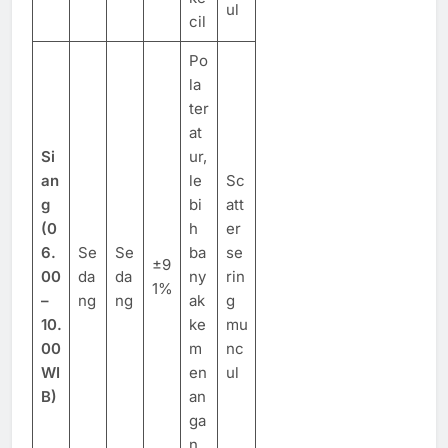
ul
cil
Po
la
ter
at
Si
ur,
an
le
Sc
g
bi
att
(0
h
er
6.
Se
Se
ba
se
±9
00
da
da
ny
rin
1%
–
ng
ng
ak
g
10.
ke
mu
00
m
nc
WI
en
ul
B)
an
ga
n