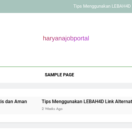
Tips Menggunakan LEBAH4D Li
Cara Mengatasi Halaman K
Panduan Menemukan KAY
Cara Menggunakan EDWINSLOT Link Alternatif melalui Smar
yana Job Portal
Tips Menggunakan LEBAH4D Li
nformasi Lowongan Kerja Di Haryana Di Haryana Job Portal.
Cara Mengatasi Halaman K
SAMPLE PAGE
Panduan Menemukan KAY
n
Tips Menggunakan LEBAH4D Link Alternatif melalui B
2 Weeks Ago