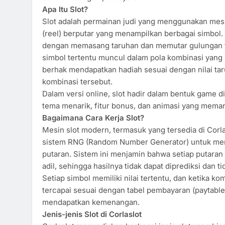
Apa Itu Slot?
Slot adalah permainan judi yang menggunakan mes
(reel) berputar yang menampilkan berbagai simbol.
dengan memasang taruhan dan memutar gulungan te
simbol tertentu muncul dalam pola kombinasi yan
berhak mendapatkan hadiah sesuai dengan nilai tar
kombinasi tersebut.
Dalam versi online, slot hadir dalam bentuk game d
tema menarik, fitur bonus, dan animasi yang mema
Bagaimana Cara Kerja Slot?
Mesin slot modern, termasuk yang tersedia di Cor
sistem RNG (Random Number Generator) untuk men
putaran. Sistem ini menjamin bahwa setiap putaran 
adil, sehingga hasilnya tidak dapat diprediksi dan ti
Setiap simbol memiliki nilai tertentu, dan ketika 
tercapai sesuai dengan tabel pembayaran (paytable
mendapatkan kemenangan.
Jenis-jenis Slot di Corlaslot