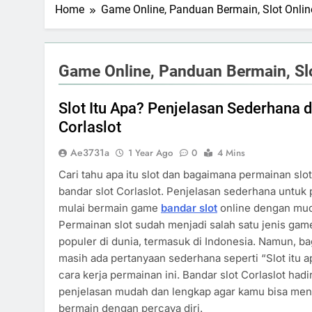
Home
Game Online, Panduan Bermain, Slot Onlin
Game Online, Panduan Bermain, Slo
Slot Itu Apa? Penjelasan Sederhana d
Corlaslot
Ae3731a
1 Year Ago
0
4 Mins
Cari tahu apa itu slot dan bagaimana permainan slo
bandar slot Corlaslot. Penjelasan sederhana untuk
mulai bermain game
bandar slot
online dengan mu
Permainan slot sudah menjadi salah satu jenis game
populer di dunia, termasuk di Indonesia. Namun, b
masih ada pertanyaan sederhana seperti “Slot itu 
cara kerja permainan ini. Bandar slot Corlaslot ha
penjelasan mudah dan lengkap agar kamu bisa men
bermain dengan percaya diri.