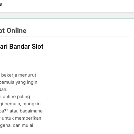
e
t Online
ari Bandar Slot
t bekerja menurut
 pemula yang ingin
dah.
 online paling
agi pemula, mungkin
apa?” atau bagaimana
dir untuk memberikan
genal dan mulai