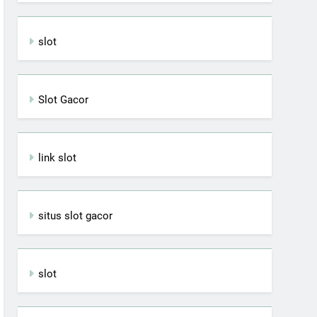
slot
Slot Gacor
link slot
situs slot gacor
slot