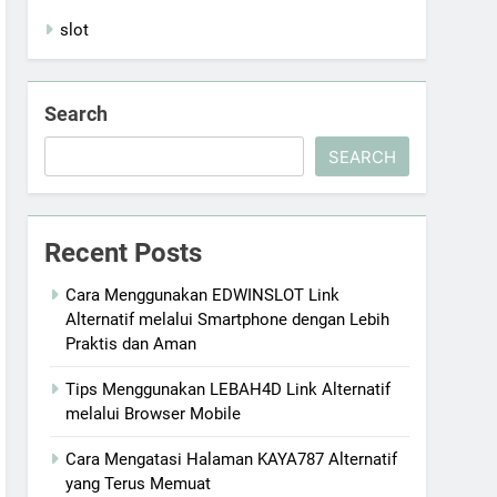
slot
Search
SEARCH
Recent Posts
Cara Menggunakan EDWINSLOT Link
Alternatif melalui Smartphone dengan Lebih
Praktis dan Aman
Tips Menggunakan LEBAH4D Link Alternatif
melalui Browser Mobile
Cara Mengatasi Halaman KAYA787 Alternatif
yang Terus Memuat