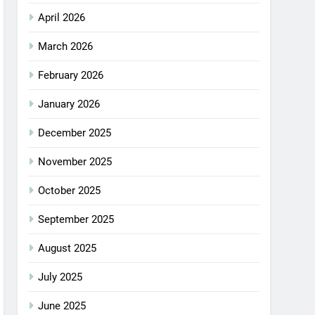
April 2026
March 2026
February 2026
January 2026
December 2025
November 2025
October 2025
September 2025
August 2025
July 2025
June 2025