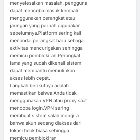
menyelesaikan masalah, pengguna
dapat mencoba masuk kembali
menggunakan perangkat atau
jaringan yang pernah digunakan
sebelumnya.Platform sering kali
menandai perangkat baru sebagai
aktivitas mencurigakan sehingga
memicu pemblokiran.Perangkat
lama yang sudah dikenali sistem
dapat membantu memulihkan
akses lebih cepat.
Langkah berikutnya adalah
memastikan bahwa Anda tidak
menggunakan VPN atau proxy saat
mencoba login.VPN sering
membuat sistem salah mengira
bahwa akun sedang diakses dari
lokasi tidak biasa sehingga
memicu pemblokiran