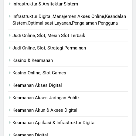
Infrastruktur & Arsitektur Sistem
Infrastruktur Digital,Manajemen Akses Online,Keandalan
Sistem,Optimalisasi Layanan,Pengalaman Pengguna
Judi Online, Slot, Mesin Slot Terbaik
Judi Online, Slot, Strategi Permainan
Kasino & Keamanan
Kasino Online, Slot Games
Keamanan Akses Digital
Keamanan Akses Jaringan Publik
Keamanan Akun & Akses Digital
Keamanan Aplikasi & Infrastruktur Digital
Keamanan Digital