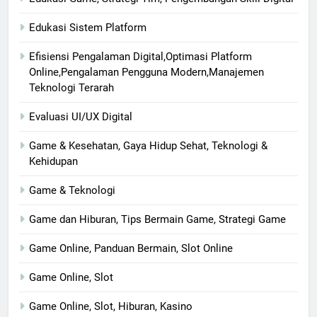
Edukasi Sistem Platform
Efisiensi Pengalaman Digital,Optimasi Platform
Online,Pengalaman Pengguna Modern,Manajemen
Teknologi Terarah
Evaluasi UI/UX Digital
Game & Kesehatan, Gaya Hidup Sehat, Teknologi &
Kehidupan
Game & Teknologi
Game dan Hiburan, Tips Bermain Game, Strategi Game
Game Online, Panduan Bermain, Slot Online
Game Online, Slot
Game Online, Slot, Hiburan, Kasino