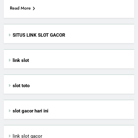
Read More
SITUS LINK SLOT GACOR
link slot
slot toto
slot gacor hari ini
link slot gacor