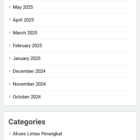
May 2025
April 2025
March 2025
February 2025
January 2025
December 2024
November 2024
October 2024
Categories
Akses Lintas Perangkat