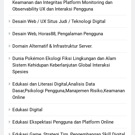
Keamanan dan Integritas Platform Monitoring dan
Observability UX dan Interaksi Pengguna
Desain Web / UX Situs Judi / Teknologi Digital
Desain Web, Horas88, Pengalaman Pengguna
Domain Alternatif & Infrastruktur Server.
Dunia Pokémon Ekologi Fiksi Lingkungan dan Alam
Sistem Kehidupan Keberlanjutan Global Interaksi
Spesies
Edukasi dan Literasi Digital,Analisis Data
Dasar,Psikologi Pengguna,Manajemen Risiko,Keamanan
Online
Edukasi Digital
Edukasi Ekspektasi Pengguna dan Platform Online
Edukasi Game, Strategi Tim, Pengembangan Skill Digital