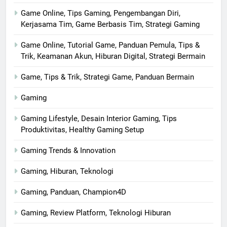
Game Online, Tips Gaming, Pengembangan Diri,
Kerjasama Tim, Game Berbasis Tim, Strategi Gaming
Game Online, Tutorial Game, Panduan Pemula, Tips &
Trik, Keamanan Akun, Hiburan Digital, Strategi Bermain
Game, Tips & Trik, Strategi Game, Panduan Bermain
Gaming
Gaming Lifestyle, Desain Interior Gaming, Tips
Produktivitas, Healthy Gaming Setup
Gaming Trends & Innovation
Gaming, Hiburan, Teknologi
Gaming, Panduan, Champion4D
Gaming, Review Platform, Teknologi Hiburan