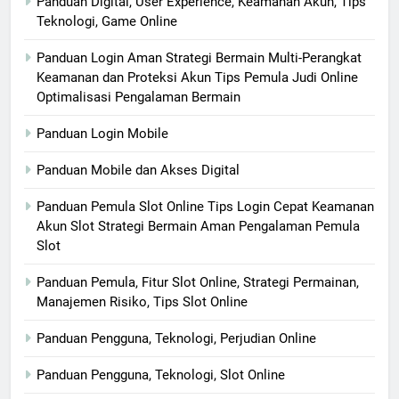
Panduan Digital, User Experience, Keamanan Akun, Tips
Teknologi, Game Online
Panduan Login Aman Strategi Bermain Multi-Perangkat
Keamanan dan Proteksi Akun Tips Pemula Judi Online
Optimalisasi Pengalaman Bermain
Panduan Login Mobile
Panduan Mobile dan Akses Digital
Panduan Pemula Slot Online Tips Login Cepat Keamanan
Akun Slot Strategi Bermain Aman Pengalaman Pemula
Slot
Panduan Pemula, Fitur Slot Online, Strategi Permainan,
Manajemen Risiko, Tips Slot Online
Panduan Pengguna, Teknologi, Perjudian Online
Panduan Pengguna, Teknologi, Slot Online