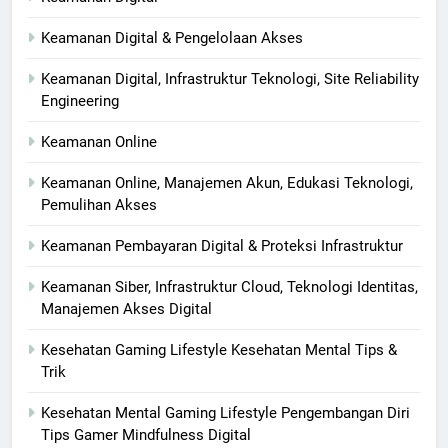
Keamanan Digital & Pengelolaan Akses
Keamanan Digital, Infrastruktur Teknologi, Site Reliability
Engineering
Keamanan Online
Keamanan Online, Manajemen Akun, Edukasi Teknologi,
Pemulihan Akses
Keamanan Pembayaran Digital & Proteksi Infrastruktur
Keamanan Siber, Infrastruktur Cloud, Teknologi Identitas,
Manajemen Akses Digital
Kesehatan Gaming Lifestyle Kesehatan Mental Tips &
Trik
Kesehatan Mental Gaming Lifestyle Pengembangan Diri
Tips Gamer Mindfulness Digital