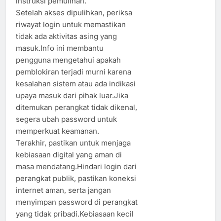
instruksi pemulihan.
Setelah akses dipulihkan, periksa
riwayat login untuk memastikan
tidak ada aktivitas asing yang
masuk.Info ini membantu
pengguna mengetahui apakah
pemblokiran terjadi murni karena
kesalahan sistem atau ada indikasi
upaya masuk dari pihak luar.Jika
ditemukan perangkat tidak dikenal,
segera ubah password untuk
memperkuat keamanan.
Terakhir, pastikan untuk menjaga
kebiasaan digital yang aman di
masa mendatang.Hindari login dari
perangkat publik, pastikan koneksi
internet aman, serta jangan
menyimpan password di perangkat
yang tidak pribadi.Kebiasaan kecil