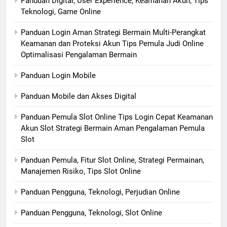
Panduan Digital, User Experience, Keamanan Akun, Tips
Teknologi, Game Online
Panduan Login Aman Strategi Bermain Multi-Perangkat
Keamanan dan Proteksi Akun Tips Pemula Judi Online
Optimalisasi Pengalaman Bermain
Panduan Login Mobile
Panduan Mobile dan Akses Digital
Panduan Pemula Slot Online Tips Login Cepat Keamanan
Akun Slot Strategi Bermain Aman Pengalaman Pemula
Slot
Panduan Pemula, Fitur Slot Online, Strategi Permainan,
Manajemen Risiko, Tips Slot Online
Panduan Pengguna, Teknologi, Perjudian Online
Panduan Pengguna, Teknologi, Slot Online