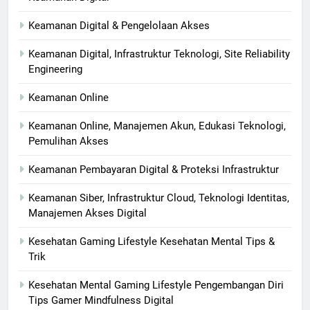
Keamanan Digital & Pengelolaan Akses
Keamanan Digital, Infrastruktur Teknologi, Site Reliability
Engineering
Keamanan Online
Keamanan Online, Manajemen Akun, Edukasi Teknologi,
Pemulihan Akses
Keamanan Pembayaran Digital & Proteksi Infrastruktur
Keamanan Siber, Infrastruktur Cloud, Teknologi Identitas,
Manajemen Akses Digital
Kesehatan Gaming Lifestyle Kesehatan Mental Tips &
Trik
Kesehatan Mental Gaming Lifestyle Pengembangan Diri
Tips Gamer Mindfulness Digital