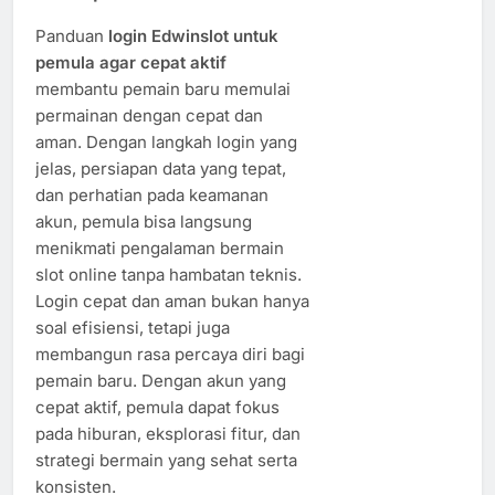
Panduan
login Edwinslot untuk
pemula agar cepat aktif
membantu pemain baru memulai
permainan dengan cepat dan
aman. Dengan langkah login yang
jelas, persiapan data yang tepat,
dan perhatian pada keamanan
akun, pemula bisa langsung
menikmati pengalaman bermain
slot online tanpa hambatan teknis.
Login cepat dan aman bukan hanya
soal efisiensi, tetapi juga
membangun rasa percaya diri bagi
pemain baru. Dengan akun yang
cepat aktif, pemula dapat fokus
pada hiburan, eksplorasi fitur, dan
strategi bermain yang sehat serta
konsisten.