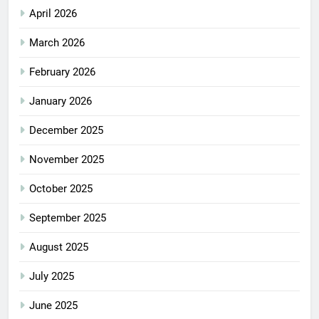
April 2026
March 2026
February 2026
January 2026
December 2025
November 2025
October 2025
September 2025
August 2025
July 2025
June 2025