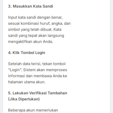
3. Masukkan Kata Sandi
Input kata sandi dengan benar,
sesuai kombinasi huruf, angka, dan
simbol yang telah dibuat. Kata
sandi yang tepat akan langsung
mengaktifkan akun Anda.
4. Klik Tombol Login
Setelah data terisi, tekan tombol
“Login”. Sistem akan memproses
informasi dan membawa Anda ke
halaman utama akun.
5. Lakukan Verifikasi Tambahan
(Jika Diperlukan)
Beberapa akun memerlukan