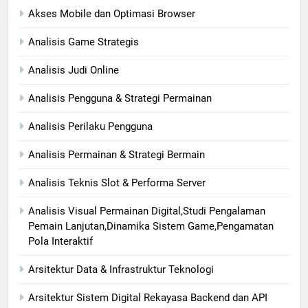
Akses Mobile dan Optimasi Browser
Analisis Game Strategis
Analisis Judi Online
Analisis Pengguna & Strategi Permainan
Analisis Perilaku Pengguna
Analisis Permainan & Strategi Bermain
Analisis Teknis Slot & Performa Server
Analisis Visual Permainan Digital,Studi Pengalaman
Pemain Lanjutan,Dinamika Sistem Game,Pengamatan
Pola Interaktif
Arsitektur Data & Infrastruktur Teknologi
Arsitektur Sistem Digital Rekayasa Backend dan API