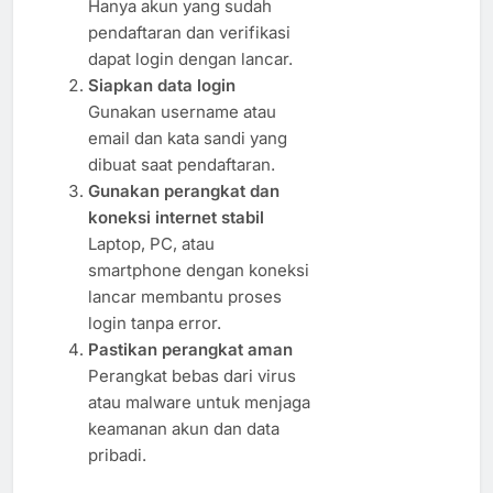
Hanya akun yang sudah
pendaftaran dan verifikasi
dapat login dengan lancar.
Siapkan data login
Gunakan username atau
email dan kata sandi yang
dibuat saat pendaftaran.
Gunakan perangkat dan
koneksi internet stabil
Laptop, PC, atau
smartphone dengan koneksi
lancar membantu proses
login tanpa error.
Pastikan perangkat aman
Perangkat bebas dari virus
atau malware untuk menjaga
keamanan akun dan data
pribadi.