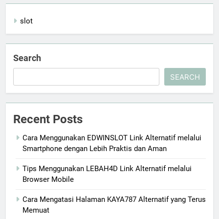
slot
Search
SEARCH
Recent Posts
Cara Menggunakan EDWINSLOT Link Alternatif melalui
Smartphone dengan Lebih Praktis dan Aman
Tips Menggunakan LEBAH4D Link Alternatif melalui
Browser Mobile
Cara Mengatasi Halaman KAYA787 Alternatif yang Terus
Memuat