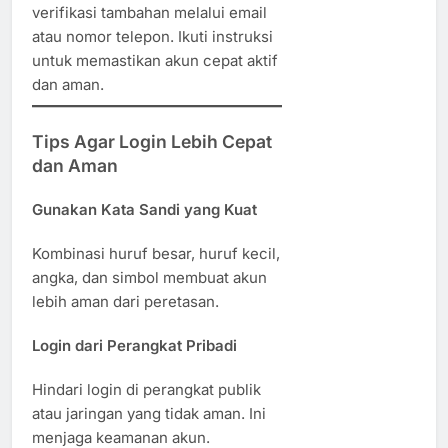
verifikasi tambahan melalui email
atau nomor telepon. Ikuti instruksi
untuk memastikan akun cepat aktif
dan aman.
Tips Agar Login Lebih Cepat
dan Aman
Gunakan Kata Sandi yang Kuat
Kombinasi huruf besar, huruf kecil,
angka, dan simbol membuat akun
lebih aman dari peretasan.
Login dari Perangkat Pribadi
Hindari login di perangkat publik
atau jaringan yang tidak aman. Ini
menjaga keamanan akun.