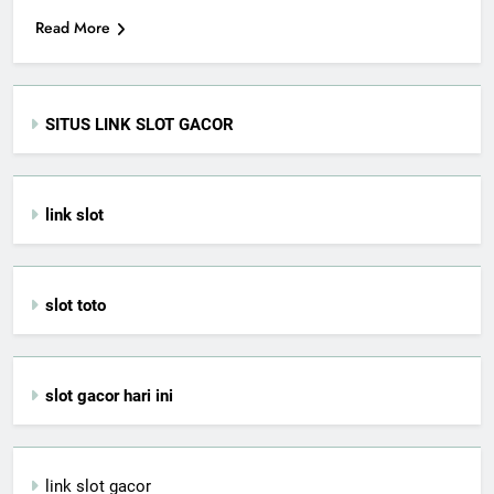
Read More
SITUS LINK SLOT GACOR
link slot
slot toto
slot gacor hari ini
link slot gacor