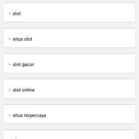
slot
situs slot
slot gacor
slot online
situs terpercaya