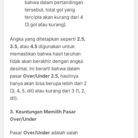
bahwa dalam pertandingan
tersebut, total gol yang
tercipta akan kurang dari 4
(3 gol atau kurang).
Angka yang ditetapkan seperti
2.5
,
3.5
, atau
4.5
digunakan untuk
memastikan bahwa hasil taruhan
tidak akan berakhir dengan angka
desimal. Ini berarti bahwa dalam
pasar
Over/Under 2.5
, hasilnya
hanya akan bisa berupa lebih dari 2
(3, 4, 5, dll) atau kurang dari 3 (1, 2,
dll).
3.
Keuntungan Memilih Pasar
Over/Under
Pasar
Over/Under
adalah salah