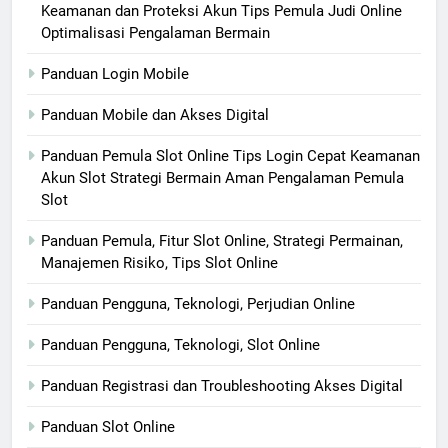
Keamanan dan Proteksi Akun Tips Pemula Judi Online
Optimalisasi Pengalaman Bermain
Panduan Login Mobile
Panduan Mobile dan Akses Digital
Panduan Pemula Slot Online Tips Login Cepat Keamanan
Akun Slot Strategi Bermain Aman Pengalaman Pemula
Slot
Panduan Pemula, Fitur Slot Online, Strategi Permainan,
Manajemen Risiko, Tips Slot Online
Panduan Pengguna, Teknologi, Perjudian Online
Panduan Pengguna, Teknologi, Slot Online
Panduan Registrasi dan Troubleshooting Akses Digital
Panduan Slot Online