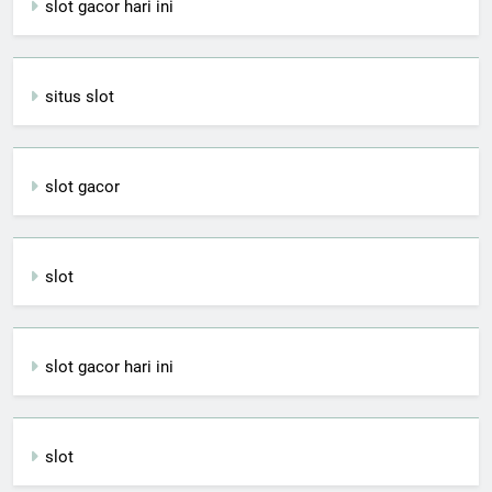
slot gacor hari ini
situs slot
slot gacor
slot
slot gacor hari ini
slot