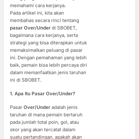
memahami cara kerjanya.
Pada artikel ini, kita akan
membahas secara rinci tentang
pasar Over/Under
di SBOBET,
bagaimana cara kerjanya, serta
strategi yang bisa diterapkan untuk
memaksimalkan peluang di pasar
ini. Dengan pemahaman yang lebih
baik, pemain bisa lebih percaya diri
dalam memanfaatkan jenis taruhan
ini di SBOBET.
1.
Apa Itu Pasar Over/Under?
Pasar
Over/Under
adalah jenis
taruhan di mana pemain bertaruh
pada jumlah total poin, gol, atau
skor yang akan tercatat dalam
suatu pertandingan, apakah akan