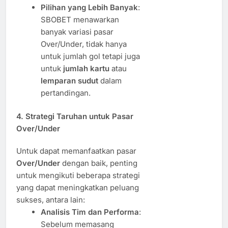
Pilihan yang Lebih Banyak
:
SBOBET menawarkan
banyak variasi pasar
Over/Under, tidak hanya
untuk jumlah gol tetapi juga
untuk
jumlah kartu
atau
lemparan sudut
dalam
pertandingan.
4.
Strategi Taruhan untuk Pasar
Over/Under
Untuk dapat memanfaatkan pasar
Over/Under
dengan baik, penting
untuk mengikuti beberapa strategi
yang dapat meningkatkan peluang
sukses, antara lain:
Analisis Tim dan Performa
:
Sebelum memasang