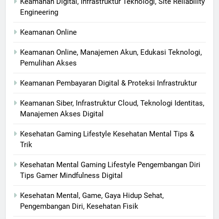
Keamanan Digital, Infrastruktur Teknologi, Site Reliability
Engineering
Keamanan Online
Keamanan Online, Manajemen Akun, Edukasi Teknologi,
Pemulihan Akses
Keamanan Pembayaran Digital & Proteksi Infrastruktur
Keamanan Siber, Infrastruktur Cloud, Teknologi Identitas,
Manajemen Akses Digital
Kesehatan Gaming Lifestyle Kesehatan Mental Tips &
Trik
Kesehatan Mental Gaming Lifestyle Pengembangan Diri
Tips Gamer Mindfulness Digital
Kesehatan Mental, Game, Gaya Hidup Sehat,
Pengembangan Diri, Kesehatan Fisik