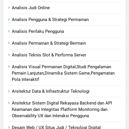
Analisis Judi Online
Analisis Pengguna & Strategi Permainan
Analisis Perilaku Pengguna
Analisis Permainan & Strategi Bermain
Analisis Teknis Slot & Performa Server
Analisis Visual Permainan Digital,Studi Pengalaman
Pemain Lanjutan,Dinamika Sistem Game,Pengamatan
Pola Interaktif
Arsitektur Data & Infrastruktur Teknologi
Arsitektur Sistem Digital Rekayasa Backend dan API
Keamanan dan Integritas Platform Monitoring dan
Observability UX dan Interaksi Pengguna
Desain Web / UX Situs Judi / Teknologi Digital