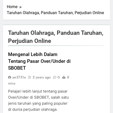
Home
Taruhan Olahraga, Panduan Taruhan, Perjudian Online
Taruhan Olahraga, Panduan Taruhan,
Perjudian Online
Mengenal Lebih Dalam
Tentang Pasar Over/Under di
SBOBET
ae3731a
2 years ago
0
8
mins
Pelajari lebih lanjut tentang pasar
Over/Under di SBOBET, salah satu
jenis taruhan yang paling populer
di dunia perjudian olahraga.