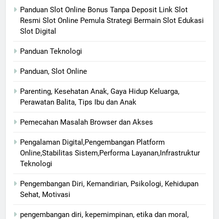
Panduan Slot Online Bonus Tanpa Deposit Link Slot
Resmi Slot Online Pemula Strategi Bermain Slot Edukasi
Slot Digital
Panduan Teknologi
Panduan, Slot Online
Parenting, Kesehatan Anak, Gaya Hidup Keluarga,
Perawatan Balita, Tips Ibu dan Anak
Pemecahan Masalah Browser dan Akses
Pengalaman Digital,Pengembangan Platform
Online,Stabilitas Sistem,Performa Layanan,Infrastruktur
Teknologi
Pengembangan Diri, Kemandirian, Psikologi, Kehidupan
Sehat, Motivasi
pengembangan diri, kepemimpinan, etika dan moral,