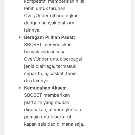
kompetitif, memberikan nilai
lebih untuk taruhan
Over/Under dibandingkan
dengan banyak platform
lainnya.
Beragam Pilihan Pasar
:
SBOBET menyediakan
banyak variasi pasar
Over/Under untuk berbagai
jenis olahraga, termasuk
sepak bola, basket, tenis,
dan lainnya.
Kemudahan Akses
:
SBOBET memberikan
platform yang mudah
digunakan, memungkinkan
pemain untuk bertaruh
kapan saja dan di mana saja.