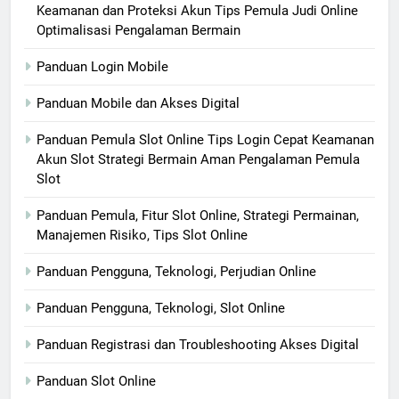
Keamanan dan Proteksi Akun Tips Pemula Judi Online
Optimalisasi Pengalaman Bermain
Panduan Login Mobile
Panduan Mobile dan Akses Digital
Panduan Pemula Slot Online Tips Login Cepat Keamanan
Akun Slot Strategi Bermain Aman Pengalaman Pemula
Slot
Panduan Pemula, Fitur Slot Online, Strategi Permainan,
Manajemen Risiko, Tips Slot Online
Panduan Pengguna, Teknologi, Perjudian Online
Panduan Pengguna, Teknologi, Slot Online
Panduan Registrasi dan Troubleshooting Akses Digital
Panduan Slot Online