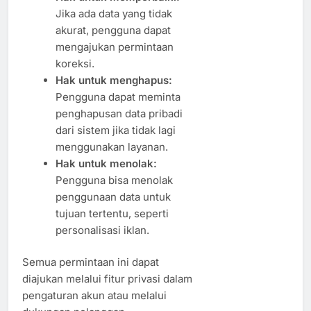
Jika ada data yang tidak
akurat, pengguna dapat
mengajukan permintaan
koreksi.
Hak untuk menghapus:
Pengguna dapat meminta
penghapusan data pribadi
dari sistem jika tidak lagi
menggunakan layanan.
Hak untuk menolak:
Pengguna bisa menolak
penggunaan data untuk
tujuan tertentu, seperti
personalisasi iklan.
Semua permintaan ini dapat
diajukan melalui fitur privasi dalam
pengaturan akun atau melalui