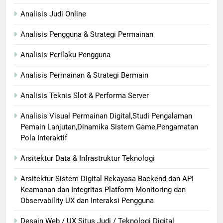
Analisis Judi Online
Analisis Pengguna & Strategi Permainan
Analisis Perilaku Pengguna
Analisis Permainan & Strategi Bermain
Analisis Teknis Slot & Performa Server
Analisis Visual Permainan Digital,Studi Pengalaman
Pemain Lanjutan,Dinamika Sistem Game,Pengamatan
Pola Interaktif
Arsitektur Data & Infrastruktur Teknologi
Arsitektur Sistem Digital Rekayasa Backend dan API
Keamanan dan Integritas Platform Monitoring dan
Observability UX dan Interaksi Pengguna
Desain Web / UX Situs Judi / Teknologi Digital