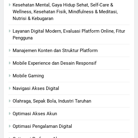
Kesehatan Mental, Gaya Hidup Sehat, Self-Care &
Wellness, Kesehatan Fisik, Mindfulness & Meditasi,
Nutrisi & Kebugaran
Layanan Digital Modern, Evaluasi Platform Online, Fitur
Pengguna
Manajemen Konten dan Struktur Platform
Mobile Experience dan Desain Responsif
Mobile Gaming
Navigasi Akses Digital
Olahraga, Sepak Bola, Industri Taruhan
Optimasi Akses Akun
Optimasi Pengalaman Digital