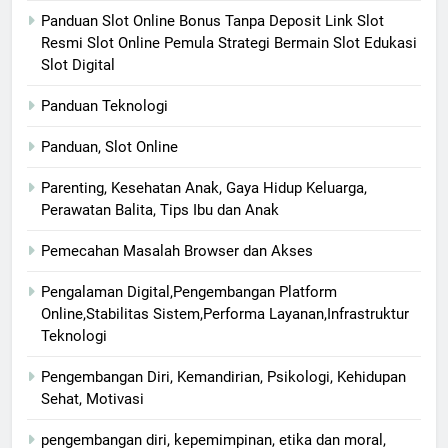
Panduan Slot Online Bonus Tanpa Deposit Link Slot
Resmi Slot Online Pemula Strategi Bermain Slot Edukasi
Slot Digital
Panduan Teknologi
Panduan, Slot Online
Parenting, Kesehatan Anak, Gaya Hidup Keluarga,
Perawatan Balita, Tips Ibu dan Anak
Pemecahan Masalah Browser dan Akses
Pengalaman Digital,Pengembangan Platform
Online,Stabilitas Sistem,Performa Layanan,Infrastruktur
Teknologi
Pengembangan Diri, Kemandirian, Psikologi, Kehidupan
Sehat, Motivasi
pengembangan diri, kepemimpinan, etika dan moral,