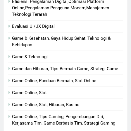
Efisiensi Pengalaman Digital,Optimasi Platform
Online,Pengalaman Pengguna Modern,Manajemen
Teknologi Terarah
Evaluasi UI/UX Digital
Game & Kesehatan, Gaya Hidup Sehat, Teknologi &
Kehidupan
Game & Teknologi
Game dan Hiburan, Tips Bermain Game, Strategi Game
Game Online, Panduan Bermain, Slot Online
Game Online, Slot
Game Online, Slot, Hiburan, Kasino
Game Online, Tips Gaming, Pengembangan Diri,
Kerjasama Tim, Game Berbasis Tim, Strategi Gaming