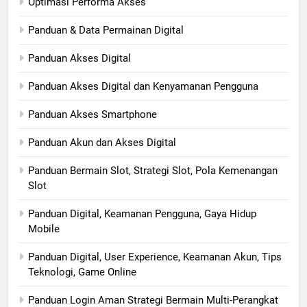
Optimasi Performa Akses
Panduan & Data Permainan Digital
Panduan Akses Digital
Panduan Akses Digital dan Kenyamanan Pengguna
Panduan Akses Smartphone
Panduan Akun dan Akses Digital
Panduan Bermain Slot, Strategi Slot, Pola Kemenangan
Slot
Panduan Digital, Keamanan Pengguna, Gaya Hidup
Mobile
Panduan Digital, User Experience, Keamanan Akun, Tips
Teknologi, Game Online
Panduan Login Aman Strategi Bermain Multi-Perangkat