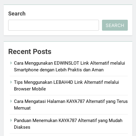
Search
SEARCH
Recent Posts
Cara Menggunakan EDWINSLOT Link Alternatif melalui
Smartphone dengan Lebih Praktis dan Aman
Tips Menggunakan LEBAH4D Link Alternatif melalui
Browser Mobile
Cara Mengatasi Halaman KAYA787 Alternatif yang Terus
Memuat
Panduan Menemukan KAYA787 Alternatif yang Mudah
Diakses