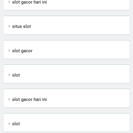
slot gacor hari ini
situs slot
slot gacor
slot
slot gacor hari ini
slot