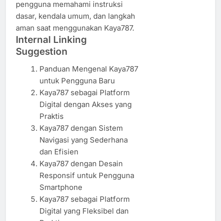
pengguna memahami instruksi
dasar, kendala umum, dan langkah
aman saat menggunakan Kaya787.
Internal Linking
Suggestion
Panduan Mengenal Kaya787
untuk Pengguna Baru
Kaya787 sebagai Platform
Digital dengan Akses yang
Praktis
Kaya787 dengan Sistem
Navigasi yang Sederhana
dan Efisien
Kaya787 dengan Desain
Responsif untuk Pengguna
Smartphone
Kaya787 sebagai Platform
Digital yang Fleksibel dan