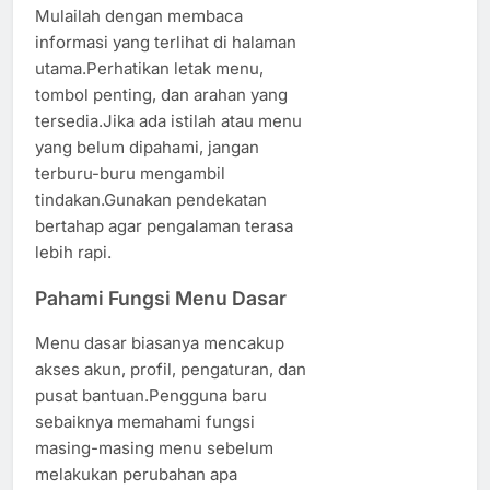
Mulailah dengan membaca
informasi yang terlihat di halaman
utama.Perhatikan letak menu,
tombol penting, dan arahan yang
tersedia.Jika ada istilah atau menu
yang belum dipahami, jangan
terburu-buru mengambil
tindakan.Gunakan pendekatan
bertahap agar pengalaman terasa
lebih rapi.
Pahami Fungsi Menu Dasar
Menu dasar biasanya mencakup
akses akun, profil, pengaturan, dan
pusat bantuan.Pengguna baru
sebaiknya memahami fungsi
masing-masing menu sebelum
melakukan perubahan apa