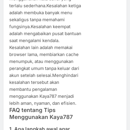
terlalu sederhana.Kesalahan ketiga
adalah membuka banyak menu
sekaligus tanpa memahami
fungsinya.Kesalahan keempat
adalah mengabaikan pusat bantuan
saat mengalami kendala.
Kesalahan lain adalah memakai
browser lama, membiarkan cache
menumpuk, atau menggunakan
perangkat umum tanpa keluar dari
akun setelah selesai.Menghindari
kesalahan tersebut akan
membantu pengalaman
menggunakan Kaya787 menjadi
lebih aman, nyaman, dan efisien.
FAQ tentang Tips
Menggunakan Kaya787
1. Apa langkah awal agar