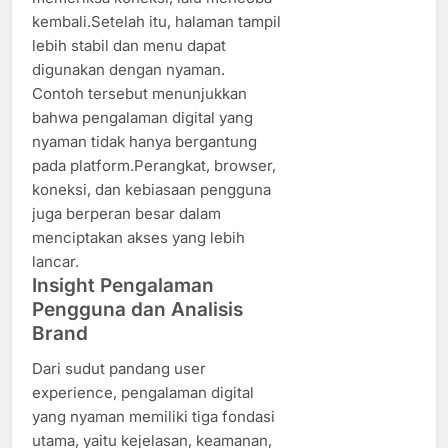
kembali.Setelah itu, halaman tampil
lebih stabil dan menu dapat
digunakan dengan nyaman.
Contoh tersebut menunjukkan
bahwa pengalaman digital yang
nyaman tidak hanya bergantung
pada platform.Perangkat, browser,
koneksi, dan kebiasaan pengguna
juga berperan besar dalam
menciptakan akses yang lebih
lancar.
Insight Pengalaman
Pengguna dan Analisis
Brand
Dari sudut pandang user
experience, pengalaman digital
yang nyaman memiliki tiga fondasi
utama, yaitu kejelasan, keamanan,