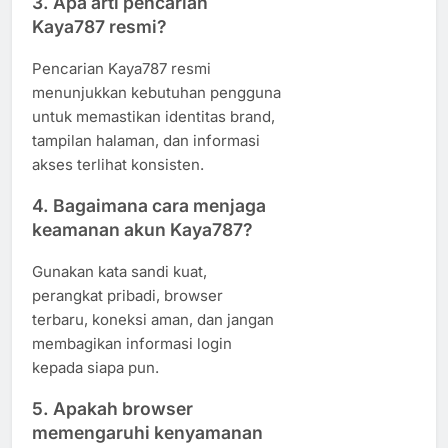
3. Apa arti pencarian
Kaya787 resmi?
Pencarian Kaya787 resmi
menunjukkan kebutuhan pengguna
untuk memastikan identitas brand,
tampilan halaman, dan informasi
akses terlihat konsisten.
4. Bagaimana cara menjaga
keamanan akun Kaya787?
Gunakan kata sandi kuat,
perangkat pribadi, browser
terbaru, koneksi aman, dan jangan
membagikan informasi login
kepada siapa pun.
5. Apakah browser
memengaruhi kenyamanan