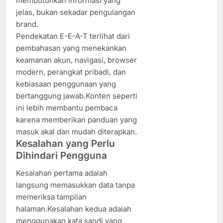
membutuhkan informasi yang
jelas, bukan sekadar pengulangan
brand.
Pendekatan E-E-A-T terlihat dari
pembahasan yang menekankan
keamanan akun, navigasi, browser
modern, perangkat pribadi, dan
kebiasaan penggunaan yang
bertanggung jawab.Konten seperti
ini lebih membantu pembaca
karena memberikan panduan yang
masuk akal dan mudah diterapkan.
Kesalahan yang Perlu
Dihindari Pengguna
Kesalahan pertama adalah
langsung memasukkan data tanpa
memeriksa tampilan
halaman.Kesalahan kedua adalah
menggunakan kata sandi yang