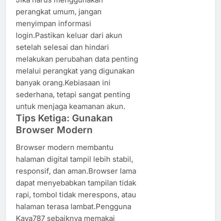
perangkat umum, jangan
menyimpan informasi
login.Pastikan keluar dari akun
setelah selesai dan hindari
melakukan perubahan data penting
melalui perangkat yang digunakan
banyak orang.Kebiasaan ini
sederhana, tetapi sangat penting
untuk menjaga keamanan akun.
Tips Ketiga: Gunakan
Browser Modern
Browser modern membantu
halaman digital tampil lebih stabil,
responsif, dan aman.Browser lama
dapat menyebabkan tampilan tidak
rapi, tombol tidak merespons, atau
halaman terasa lambat.Pengguna
Kaya787 sebaiknya memakai