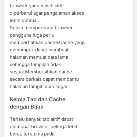
browser yang masih aktif
diperbarui agar pengalaman akses
lebih optimal.
Selain memperbarui browser,
pengguna juga perlu
memperhatikan cache.Cache yang
menumpuk dapat membuat
halaman memuat data lama
sehingga tampilan tidak
sesuai.Membersihkan cache
secara berkala dapat membantu
halaman tampil lebih segar.
Kelola Tab dan Cache
dengan Bijak
Terlalu banyak tab aktif dapat
membuat browser bekerja lebih
berat, terutama pada