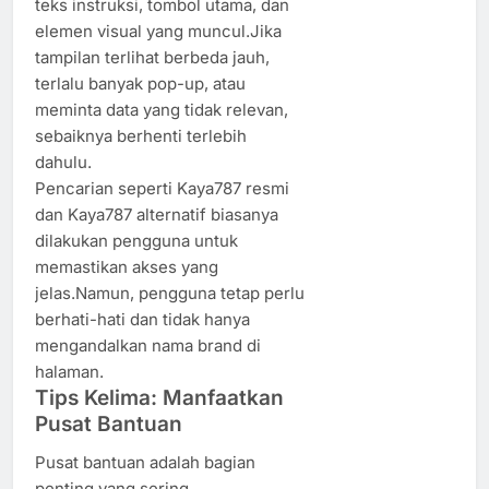
teks instruksi, tombol utama, dan
elemen visual yang muncul.Jika
tampilan terlihat berbeda jauh,
terlalu banyak pop-up, atau
meminta data yang tidak relevan,
sebaiknya berhenti terlebih
dahulu.
Pencarian seperti Kaya787 resmi
dan Kaya787 alternatif biasanya
dilakukan pengguna untuk
memastikan akses yang
jelas.Namun, pengguna tetap perlu
berhati-hati dan tidak hanya
mengandalkan nama brand di
halaman.
Tips Kelima: Manfaatkan
Pusat Bantuan
Pusat bantuan adalah bagian
penting yang sering