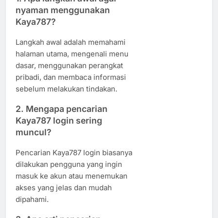
nyaman menggunakan
Kaya787?
Langkah awal adalah memahami
halaman utama, mengenali menu
dasar, menggunakan perangkat
pribadi, dan membaca informasi
sebelum melakukan tindakan.
2. Mengapa pencarian
Kaya787 login sering
muncul?
Pencarian Kaya787 login biasanya
dilakukan pengguna yang ingin
masuk ke akun atau menemukan
akses yang jelas dan mudah
dipahami.