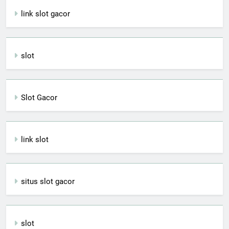
link slot gacor
slot
Slot Gacor
link slot
situs slot gacor
slot