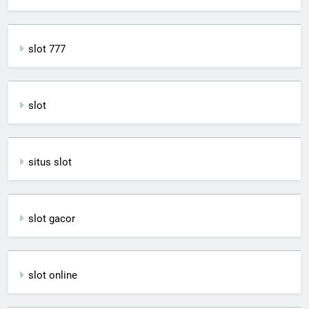
slot 777
slot
situs slot
slot gacor
slot online