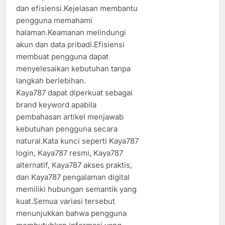
dan efisiensi.Kejelasan membantu
pengguna memahami
halaman.Keamanan melindungi
akun dan data pribadi.Efisiensi
membuat pengguna dapat
menyelesaikan kebutuhan tanpa
langkah berlebihan.
Kaya787 dapat diperkuat sebagai
brand keyword apabila
pembahasan artikel menjawab
kebutuhan pengguna secara
natural.Kata kunci seperti Kaya787
login, Kaya787 resmi, Kaya787
alternatif, Kaya787 akses praktis,
dan Kaya787 pengalaman digital
memiliki hubungan semantik yang
kuat.Semua variasi tersebut
menunjukkan bahwa pengguna