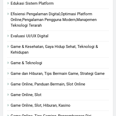
Edukasi Sistem Platform
Efisiensi Pengalaman Digital,Optimasi Platform
Online,Pengalaman Pengguna Modern,Manajemen
Teknologi Terarah
Evaluasi UI/UX Digital
Game & Kesehatan, Gaya Hidup Sehat, Teknologi &
Kehidupan
Game & Teknologi
Game dan Hiburan, Tips Bermain Game, Strategi Game
Game Online, Panduan Bermain, Slot Online
Game Online, Slot
Game Online, Slot, Hiburan, Kasino