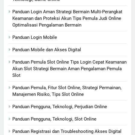
Panduan Login Aman Strategi Bermain Multi-Perangkat
Keamanan dan Proteksi Akun Tips Pemula Judi Online
Optimalisasi Pengalaman Bermain
Panduan Login Mobile
Panduan Mobile dan Akses Digital
Panduan Pemula Slot Online Tips Login Cepat Keamanan
Akun Slot Strategi Bermain Aman Pengalaman Pemula
Slot
Panduan Pemula, Fitur Slot Online, Strategi Permainan,
Manajemen Risiko, Tips Slot Online
Panduan Pengguna, Teknologi, Perjudian Online
Panduan Pengguna, Teknologi, Slot Online
Panduan Registrasi dan Troubleshooting Akses Digital