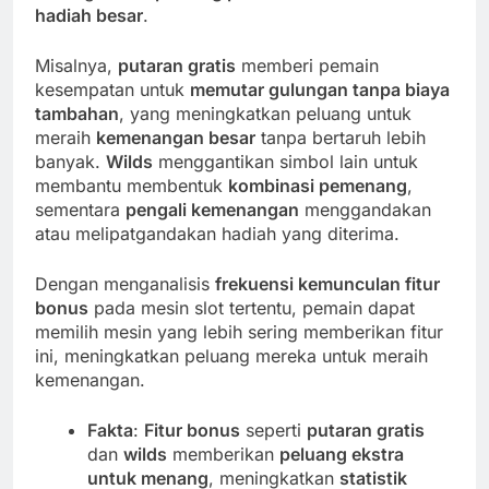
hadiah besar
.
Misalnya,
putaran gratis
memberi pemain
kesempatan untuk
memutar gulungan tanpa biaya
tambahan
, yang meningkatkan peluang untuk
meraih
kemenangan besar
tanpa bertaruh lebih
banyak.
Wilds
menggantikan simbol lain untuk
membantu membentuk
kombinasi pemenang
,
sementara
pengali kemenangan
menggandakan
atau melipatgandakan hadiah yang diterima.
Dengan menganalisis
frekuensi kemunculan fitur
bonus
pada mesin slot tertentu, pemain dapat
memilih mesin yang lebih sering memberikan fitur
ini, meningkatkan peluang mereka untuk meraih
kemenangan.
Fakta
:
Fitur bonus
seperti
putaran gratis
dan
wilds
memberikan
peluang ekstra
untuk menang
, meningkatkan
statistik