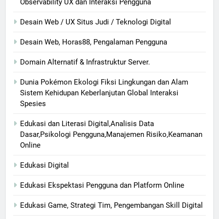
Observability UX dan Interaksi Pengguna
Desain Web / UX Situs Judi / Teknologi Digital
Desain Web, Horas88, Pengalaman Pengguna
Domain Alternatif & Infrastruktur Server.
Dunia Pokémon Ekologi Fiksi Lingkungan dan Alam
Sistem Kehidupan Keberlanjutan Global Interaksi
Spesies
Edukasi dan Literasi Digital,Analisis Data
Dasar,Psikologi Pengguna,Manajemen Risiko,Keamanan
Online
Edukasi Digital
Edukasi Ekspektasi Pengguna dan Platform Online
Edukasi Game, Strategi Tim, Pengembangan Skill Digital