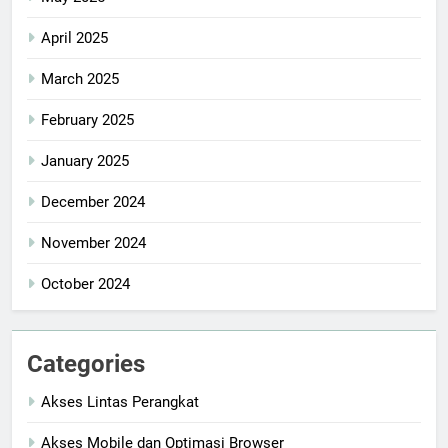
April 2025
March 2025
February 2025
January 2025
December 2024
November 2024
October 2024
Categories
Akses Lintas Perangkat
Akses Mobile dan Optimasi Browser