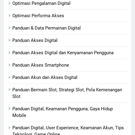
Optimasi Pengalaman Digital
Optimasi Performa Akses
Panduan & Data Permainan Digital
Panduan Akses Digital
Panduan Akses Digital dan Kenyamanan Pengguna
Panduan Akses Smartphone
Panduan Akun dan Akses Digital
Panduan Bermain Slot, Strategi Slot, Pola Kemenangan
Slot
Panduan Digital, Keamanan Pengguna, Gaya Hidup
Mobile
Panduan Digital, User Experience, Keamanan Akun, Tips
Teknologi, Game Online