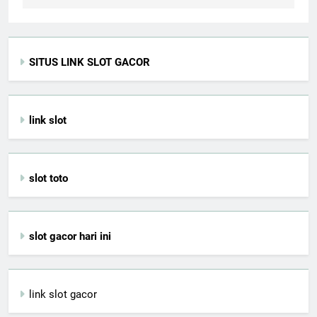
SITUS LINK SLOT GACOR
link slot
slot toto
slot gacor hari ini
link slot gacor