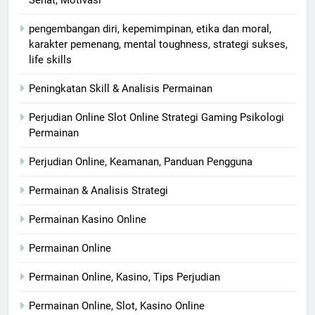
Sehat, Motivasi
pengembangan diri, kepemimpinan, etika dan moral,
karakter pemenang, mental toughness, strategi sukses,
life skills
Peningkatan Skill & Analisis Permainan
Perjudian Online Slot Online Strategi Gaming Psikologi
Permainan
Perjudian Online, Keamanan, Panduan Pengguna
Permainan & Analisis Strategi
Permainan Kasino Online
Permainan Online
Permainan Online, Kasino, Tips Perjudian
Permainan Online, Slot, Kasino Online