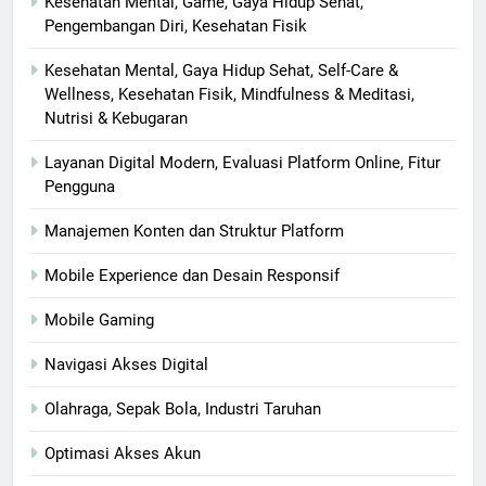
Kesehatan Mental, Game, Gaya Hidup Sehat,
Pengembangan Diri, Kesehatan Fisik
Kesehatan Mental, Gaya Hidup Sehat, Self-Care &
Wellness, Kesehatan Fisik, Mindfulness & Meditasi,
Nutrisi & Kebugaran
Layanan Digital Modern, Evaluasi Platform Online, Fitur
Pengguna
Manajemen Konten dan Struktur Platform
Mobile Experience dan Desain Responsif
Mobile Gaming
Navigasi Akses Digital
Olahraga, Sepak Bola, Industri Taruhan
Optimasi Akses Akun