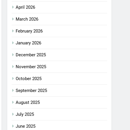
April 2026
March 2026
February 2026
January 2026
December 2025
November 2025
October 2025
September 2025
August 2025
July 2025
June 2025