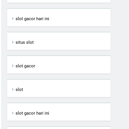
slot gacor hari ini
situs slot
slot gacor
slot
slot gacor hari ini