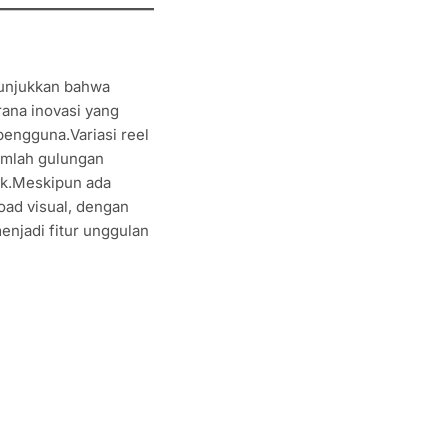
njukkan bahwa
rana inovasi yang
engguna.Variasi reel
umlah gulungan
ik.Meskipun ada
oad visual, dengan
menjadi fitur unggulan