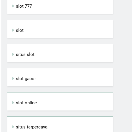
slot 777
slot
situs slot
slot gacor
slot online
situs terpercaya