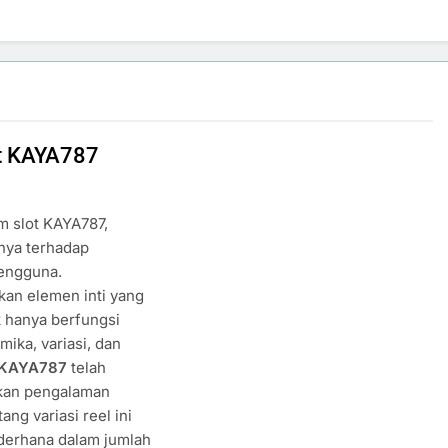
ot KAYA787
am slot KAYA787,
nya terhadap
pengguna.
an elemen inti yang
 hanya berfungsi
ika, variasi, dan
KAYA787
telah
rkan pengalaman
ang variasi reel ini
derhana dalam jumlah