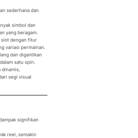
n sederhana dan
nyak simbol dan
an yang beragam.
slot dengan fitur
g variasi permainan.
ang dan digantikan
dalam satu spin.
 dinamis,
ari segi visual
 dampak signifikan
ak reel, semakin