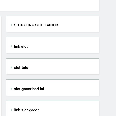
SITUS LINK SLOT GACOR
link slot
slot toto
slot gacor hari ini
link slot gacor