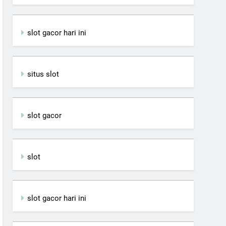
slot gacor hari ini
situs slot
slot gacor
slot
slot gacor hari ini