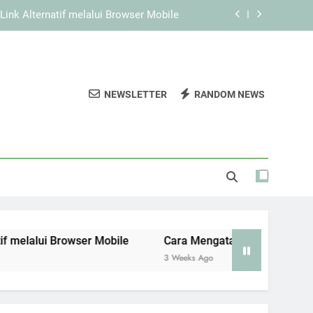
nk Alternatif melalui Browser Mobile
AYA787 Alternatif yang Terus Memuat
A787 Alternatif yang Mudah Diakses
NEWSLETTER
RANDOM NEWS
tphone dengan Lebih Praktis dan Aman
nk Alternatif melalui Browser Mobile
AYA787 Alternatif yang Terus Memuat
A787 Alternatif yang Mudah Diakses
rowser Mobile
Cara Mengatasi Halaman KAYA787 Altern
3 Weeks Ago