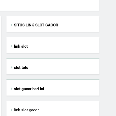
SITUS LINK SLOT GACOR
link slot
slot toto
slot gacor hari ini
link slot gacor