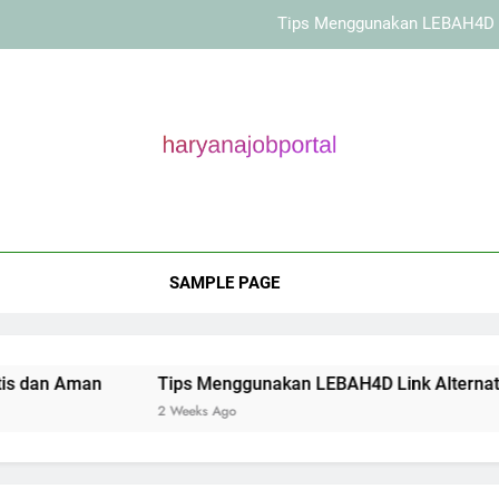
Tips Menggunakan LEBAH4D Li
Cara Mengatasi Halaman K
Panduan Menemukan KAY
Cara Menggunakan EDWINSLOT Link Alternatif melalui Smar
yana Job Portal
Tips Menggunakan LEBAH4D Li
nformasi Lowongan Kerja Di Haryana Di Haryana Job Portal.
Cara Mengatasi Halaman K
SAMPLE PAGE
Panduan Menemukan KAY
n
Tips Menggunakan LEBAH4D Link Alternatif melalui B
2 Weeks Ago