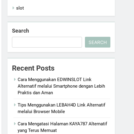
slot
Search
SEARCH
Recent Posts
Cara Menggunakan EDWINSLOT Link
Alternatif melalui Smartphone dengan Lebih
Praktis dan Aman
Tips Menggunakan LEBAH4D Link Alternatif
melalui Browser Mobile
Cara Mengatasi Halaman KAYA787 Alternatif
yang Terus Memuat