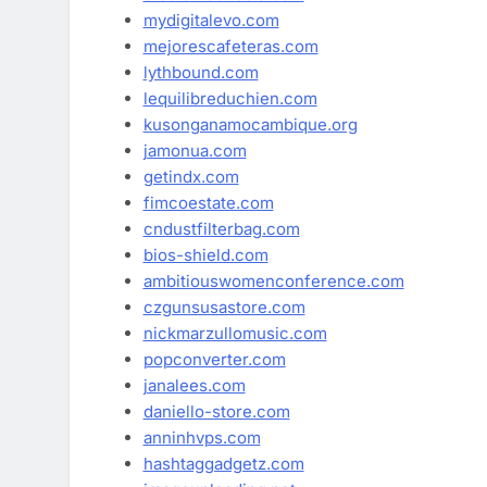
mydigitalevo.com
mejorescafeteras.com
lythbound.com
lequilibreduchien.com
kusonganamocambique.org
jamonua.com
getindx.com
fimcoestate.com
cndustfilterbag.com
bios-shield.com
ambitiouswomenconference.com
czgunsusastore.com
nickmarzullomusic.com
popconverter.com
janalees.com
daniello-store.com
anninhvps.com
hashtaggadgetz.com