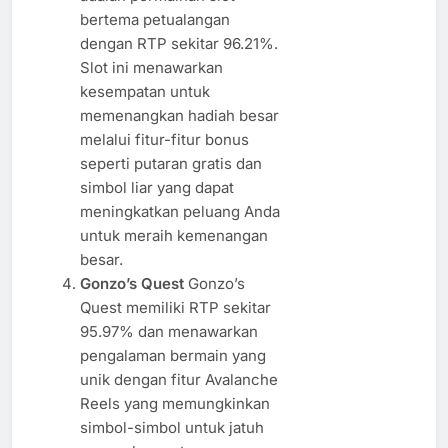
bertema petualangan
dengan RTP sekitar 96.21%.
Slot ini menawarkan
kesempatan untuk
memenangkan hadiah besar
melalui fitur-fitur bonus
seperti putaran gratis dan
simbol liar yang dapat
meningkatkan peluang Anda
untuk meraih kemenangan
besar.
Gonzo’s Quest
Gonzo’s
Quest memiliki RTP sekitar
95.97% dan menawarkan
pengalaman bermain yang
unik dengan fitur Avalanche
Reels yang memungkinkan
simbol-simbol untuk jatuh