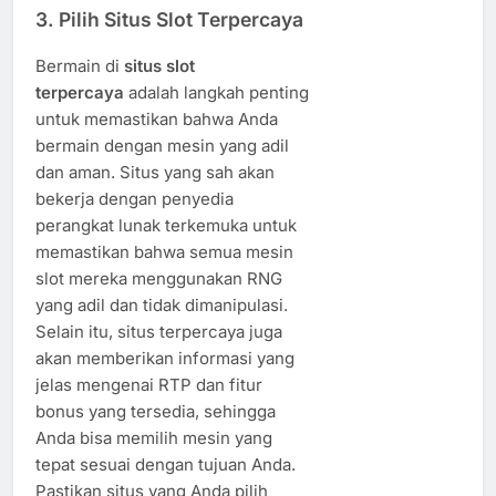
3. Pilih Situs Slot Terpercaya
Bermain di
situs slot
terpercaya
adalah langkah penting
untuk memastikan bahwa Anda
bermain dengan mesin yang adil
dan aman. Situs yang sah akan
bekerja dengan penyedia
perangkat lunak terkemuka untuk
memastikan bahwa semua mesin
slot mereka menggunakan RNG
yang adil dan tidak dimanipulasi.
Selain itu, situs terpercaya juga
akan memberikan informasi yang
jelas mengenai RTP dan fitur
bonus yang tersedia, sehingga
Anda bisa memilih mesin yang
tepat sesuai dengan tujuan Anda.
Pastikan situs yang Anda pilih