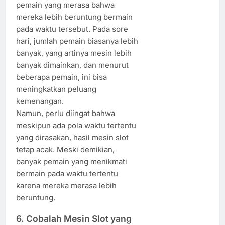
pemain yang merasa bahwa
mereka lebih beruntung bermain
pada waktu tersebut. Pada sore
hari, jumlah pemain biasanya lebih
banyak, yang artinya mesin lebih
banyak dimainkan, dan menurut
beberapa pemain, ini bisa
meningkatkan peluang
kemenangan.
Namun, perlu diingat bahwa
meskipun ada pola waktu tertentu
yang dirasakan, hasil mesin slot
tetap acak. Meski demikian,
banyak pemain yang menikmati
bermain pada waktu tertentu
karena mereka merasa lebih
beruntung.
6. Cobalah Mesin Slot yang