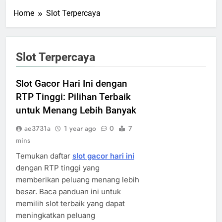
Home
Slot Terpercaya
Slot Terpercaya
Slot Gacor Hari Ini dengan
RTP Tinggi: Pilihan Terbaik
untuk Menang Lebih Banyak
ae3731a
1 year ago
0
7
mins
Temukan daftar
slot gacor hari ini
dengan RTP tinggi yang
memberikan peluang menang lebih
besar. Baca panduan ini untuk
memilih slot terbaik yang dapat
meningkatkan peluang