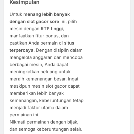
Kesimpulan
Untuk
menang lebih banyak
dengan slot gacor sore ini
, pilih
mesin dengan
RTP tinggi
,
manfaatkan fitur bonus, dan
pastikan Anda bermain di
situs
terpercaya
. Dengan disiplin dalam
mengelola anggaran dan mencoba
berbagai mesin, Anda dapat
meningkatkan peluang untuk
meraih kemenangan besar. Ingat,
meskipun mesin slot gacor dapat
memberikan lebih banyak
kemenangan, keberuntungan tetap
menjadi faktor utama dalam
permainan ini.
Nikmati permainan dengan bijak,
dan semoga keberuntungan selalu