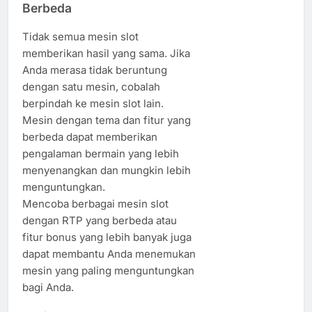
Berbeda
Tidak semua mesin slot
memberikan hasil yang sama. Jika
Anda merasa tidak beruntung
dengan satu mesin, cobalah
berpindah ke mesin slot lain.
Mesin dengan tema dan fitur yang
berbeda dapat memberikan
pengalaman bermain yang lebih
menyenangkan dan mungkin lebih
menguntungkan.
Mencoba berbagai mesin slot
dengan RTP yang berbeda atau
fitur bonus yang lebih banyak juga
dapat membantu Anda menemukan
mesin yang paling menguntungkan
bagi Anda.