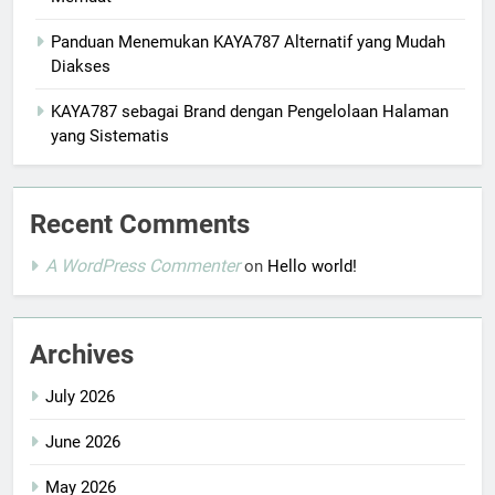
Panduan Menemukan KAYA787 Alternatif yang Mudah
Diakses
KAYA787 sebagai Brand dengan Pengelolaan Halaman
yang Sistematis
Recent Comments
A WordPress Commenter
on
Hello world!
Archives
July 2026
June 2026
May 2026