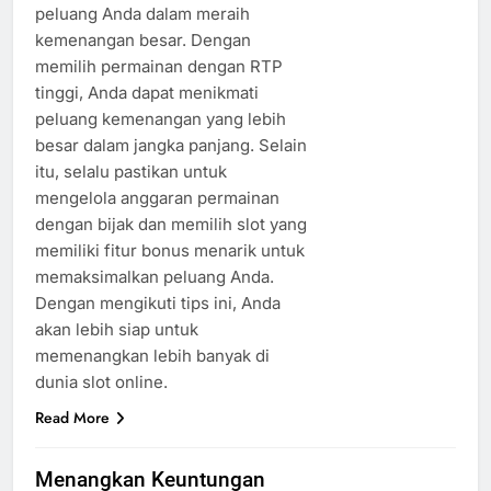
peluang Anda dalam meraih
kemenangan besar. Dengan
memilih permainan dengan RTP
tinggi, Anda dapat menikmati
peluang kemenangan yang lebih
besar dalam jangka panjang. Selain
itu, selalu pastikan untuk
mengelola anggaran permainan
dengan bijak dan memilih slot yang
memiliki fitur bonus menarik untuk
memaksimalkan peluang Anda.
Dengan mengikuti tips ini, Anda
akan lebih siap untuk
memenangkan lebih banyak di
dunia slot online.
Read More
Menangkan Keuntungan