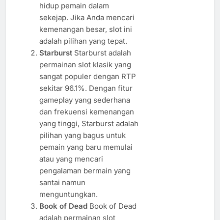
hidup pemain dalam
sekejap. Jika Anda mencari
kemenangan besar, slot ini
adalah pilihan yang tepat.
Starburst
Starburst adalah
permainan slot klasik yang
sangat populer dengan RTP
sekitar 96.1%. Dengan fitur
gameplay yang sederhana
dan frekuensi kemenangan
yang tinggi, Starburst adalah
pilihan yang bagus untuk
pemain yang baru memulai
atau yang mencari
pengalaman bermain yang
santai namun
menguntungkan.
Book of Dead
Book of Dead
adalah permainan slot