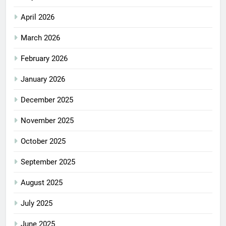
April 2026
March 2026
February 2026
January 2026
December 2025
November 2025
October 2025
September 2025
August 2025
July 2025
June 2025