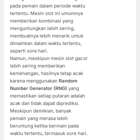
pada pemain dalam periode waktu
tertentu. Mesin slot ini umumnya
memberikan kombinasi yang
menguntungkan lebih sering,
membuatnya lebih menarik untuk
dimainkan dalam waktu tertentu,
seperti sore hari.
Namun, meskipun mesin slot gacor
lebih sering memberikan
kemenangan, hasilnya tetap acak
karena menggunakan
Random
Number Generator (RNG)
yang
memastikan setiap putaran adalah
acak dan tidak dapat diprediksi.
Meskipun demikian, banyak
pemain yang merasa lebih
beruntung ketika bermain pada
waktu tertentu, termasuk sore hari.