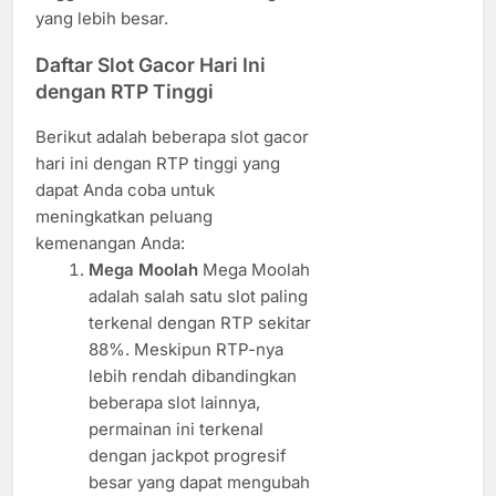
yang lebih besar.
Daftar Slot Gacor Hari Ini
dengan RTP Tinggi
Berikut adalah beberapa slot gacor
hari ini dengan RTP tinggi yang
dapat Anda coba untuk
meningkatkan peluang
kemenangan Anda:
Mega Moolah
Mega Moolah
adalah salah satu slot paling
terkenal dengan RTP sekitar
88%. Meskipun RTP-nya
lebih rendah dibandingkan
beberapa slot lainnya,
permainan ini terkenal
dengan jackpot progresif
besar yang dapat mengubah