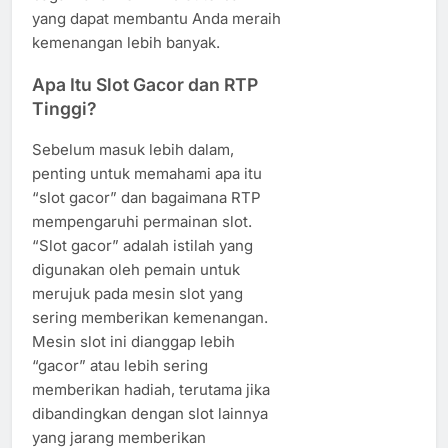
yang dapat membantu Anda meraih
kemenangan lebih banyak.
Apa Itu Slot Gacor dan RTP
Tinggi?
Sebelum masuk lebih dalam,
penting untuk memahami apa itu
“slot gacor” dan bagaimana RTP
mempengaruhi permainan slot.
“Slot gacor” adalah istilah yang
digunakan oleh pemain untuk
merujuk pada mesin slot yang
sering memberikan kemenangan.
Mesin slot ini dianggap lebih
“gacor” atau lebih sering
memberikan hadiah, terutama jika
dibandingkan dengan slot lainnya
yang jarang memberikan