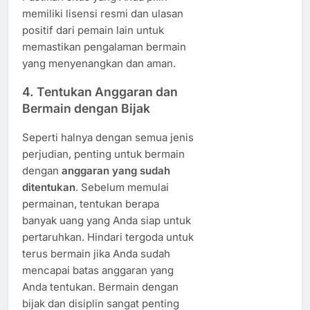
memiliki lisensi resmi dan ulasan
positif dari pemain lain untuk
memastikan pengalaman bermain
yang menyenangkan dan aman.
4. Tentukan Anggaran dan
Bermain dengan Bijak
Seperti halnya dengan semua jenis
perjudian, penting untuk bermain
dengan
anggaran yang sudah
ditentukan
. Sebelum memulai
permainan, tentukan berapa
banyak uang yang Anda siap untuk
pertaruhkan. Hindari tergoda untuk
terus bermain jika Anda sudah
mencapai batas anggaran yang
Anda tentukan. Bermain dengan
bijak dan disiplin sangat penting