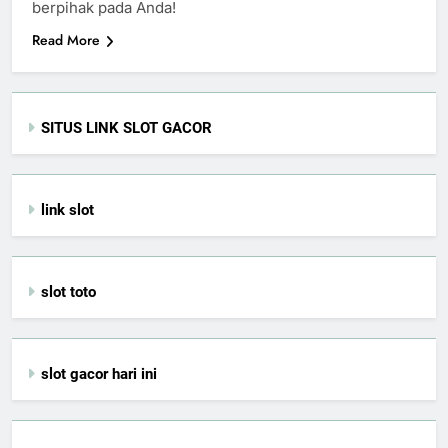
berpihak pada Anda!
Read More
SITUS LINK SLOT GACOR
link slot
slot toto
slot gacor hari ini