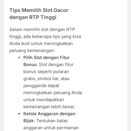
Tips Memilih Slot Gacor
dengan RTP Tinggi
Selain memilih slot dengan RTP
tinggi, ada beberapa tips yang bisa
Anda ikuti untuk meningkatkan
peluang kemenangan:
Pilih Slot dengan Fitur
Bonus
: Slot dengan fitur
bonus seperti putaran
gratis, simbol liar, atau
pengganda dapat
meningkatkan peluang Anda
untuk mendapatkan
kemenangan lebih besar.
Kelola Anggaran dengan
Bijak
: Tentukan batas
anggaran untuk permainan