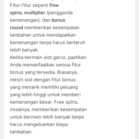
Fitur-fitur seperti
free
spins
,
multiplier
(pengganda
kemenangan), dan
bonus
round
memberikan kesempatan
tambahan untuk mendapatkan
kemenangan tanpa harus bertaruh
lebih banyak.
Ketika bermain slot gacor, pastikan
Anda memanfaatkan semua fitur
bonus yang tersedia. Biasanya,
mesin slot dengan fitur bonus
yang menarik memiliki peluang
yang lebih tinggi untuk memberi
kemenangan besar. Free spins,
misalnya, memberikan kesempatan
untuk bermain lebih banyak tanpa
harus mengeluarkan biaya
tambahan.