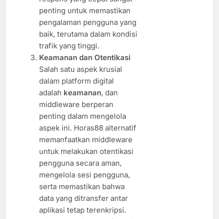
penting untuk memastikan
pengalaman pengguna yang
baik, terutama dalam kondisi
trafik yang tinggi.
Keamanan dan Otentikasi
Salah satu aspek krusial
dalam platform digital
adalah
keamanan
, dan
middleware berperan
penting dalam mengelola
aspek ini. Horas88 alternatif
memanfaatkan middleware
untuk melakukan otentikasi
pengguna secara aman,
mengelola sesi pengguna,
serta memastikan bahwa
data yang ditransfer antar
aplikasi tetap terenkripsi.