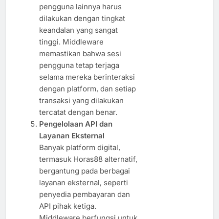
pengguna lainnya harus
dilakukan dengan tingkat
keandalan yang sangat
tinggi. Middleware
memastikan bahwa sesi
pengguna tetap terjaga
selama mereka berinteraksi
dengan platform, dan setiap
transaksi yang dilakukan
tercatat dengan benar.
Pengelolaan API dan
Layanan Eksternal
Banyak platform digital,
termasuk Horas88 alternatif,
bergantung pada berbagai
layanan eksternal, seperti
penyedia pembayaran dan
API pihak ketiga.
Middleware berfungsi untuk