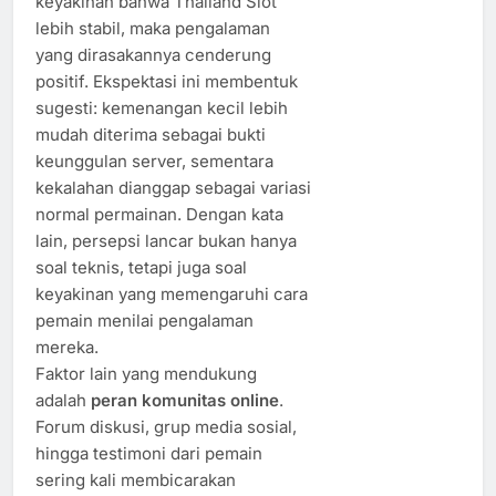
keyakinan bahwa Thailand Slot
lebih stabil, maka pengalaman
yang dirasakannya cenderung
positif. Ekspektasi ini membentuk
sugesti: kemenangan kecil lebih
mudah diterima sebagai bukti
keunggulan server, sementara
kekalahan dianggap sebagai variasi
normal permainan. Dengan kata
lain, persepsi lancar bukan hanya
soal teknis, tetapi juga soal
keyakinan yang memengaruhi cara
pemain menilai pengalaman
mereka.
Faktor lain yang mendukung
adalah
peran komunitas online
.
Forum diskusi, grup media sosial,
hingga testimoni dari pemain
sering kali membicarakan