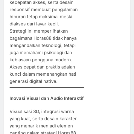
kecepatan akses, serta desain
responsif membuat pengalaman
hiburan tetap maksimal meski
diakses dari layar kecil.
Strategi ini memperlihatkan
bagaimana Horas88 tidak hanya
mengandalkan teknologi, tetapi
juga memahami psikologi dan
kebiasaan pengguna modern.
Akses cepat dan praktis adalah
kunci dalam memenangkan hati
generasi digital native.
Inovasi Visual dan Audio Interaktif
Visualisasi 3D, integrasi warna
yang kuat, serta desain karakter
yang menarik menjadi elemen
penting dalam strategi Horas88