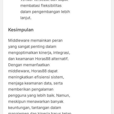
membatasi fleksibilitas
dalam pengembangan lebih
lanjut.
Kesimpulan
Middleware memainkan peran
yang sangat penting dalam
mengoptimalkan kinerja, integrasi,
dan keamanan Horas88 alternatif.
Dengan memanfaatkan
middleware, Horas88 dapat
meningkatkan efisiensi sistem,
menjaga keamanan data, serta
memberikan pengalaman
pengguna yang lebih baik. Namun,
meskipun menawarkan banyak
keuntungan, tantangan dalam
manajemen dan kinerja harus tetap