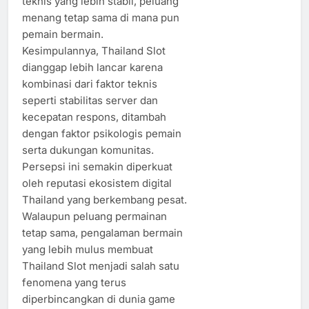
teknis yang lebih stabil, peluang
menang tetap sama di mana pun
pemain bermain.
Kesimpulannya, Thailand Slot
dianggap lebih lancar karena
kombinasi dari faktor teknis
seperti stabilitas server dan
kecepatan respons, ditambah
dengan faktor psikologis pemain
serta dukungan komunitas.
Persepsi ini semakin diperkuat
oleh reputasi ekosistem digital
Thailand yang berkembang pesat.
Walaupun peluang permainan
tetap sama, pengalaman bermain
yang lebih mulus membuat
Thailand Slot menjadi salah satu
fenomena yang terus
diperbincangkan di dunia game