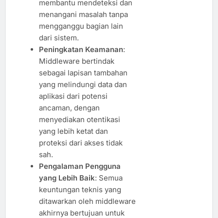
membantu mendeteksi dan
menangani masalah tanpa
mengganggu bagian lain
dari sistem.
Peningkatan Keamanan
:
Middleware bertindak
sebagai lapisan tambahan
yang melindungi data dan
aplikasi dari potensi
ancaman, dengan
menyediakan otentikasi
yang lebih ketat dan
proteksi dari akses tidak
sah.
Pengalaman Pengguna
yang Lebih Baik
: Semua
keuntungan teknis yang
ditawarkan oleh middleware
akhirnya bertujuan untuk