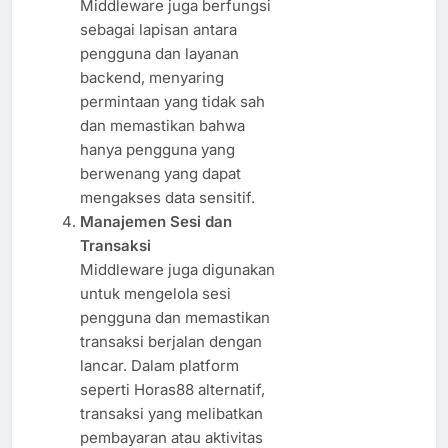
Middleware juga berfungsi
sebagai lapisan antara
pengguna dan layanan
backend, menyaring
permintaan yang tidak sah
dan memastikan bahwa
hanya pengguna yang
berwenang yang dapat
mengakses data sensitif.
Manajemen Sesi dan
Transaksi
Middleware juga digunakan
untuk mengelola sesi
pengguna dan memastikan
transaksi berjalan dengan
lancar. Dalam platform
seperti Horas88 alternatif,
transaksi yang melibatkan
pembayaran atau aktivitas