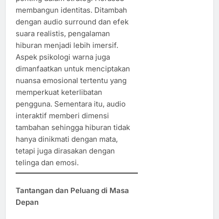
membangun identitas. Ditambah
dengan audio surround dan efek
suara realistis, pengalaman
hiburan menjadi lebih imersif.
Aspek psikologi warna juga
dimanfaatkan untuk menciptakan
nuansa emosional tertentu yang
memperkuat keterlibatan
pengguna. Sementara itu, audio
interaktif memberi dimensi
tambahan sehingga hiburan tidak
hanya dinikmati dengan mata,
tetapi juga dirasakan dengan
telinga dan emosi.
Tantangan dan Peluang di Masa
Depan