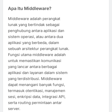
Apa Itu Middleware?
Middleware adalah perangkat
lunak yang bertindak sebagai
penghubung antara aplikasi dan
sistem operasi, atau antara dua
aplikasi yang berbeda, dalam
sebuah arsitektur perangkat lunak.
Fungsi utama middleware adalah
untuk memastikan komunikasi
yang lancar antara berbagai
aplikasi dan layanan dalam sistem
yang terdistribusi. Middleware
dapat menangani banyak fungsi,
termasuk otentikasi, manajemen
sesi, enkripsi data, integrasi API,
serta routing permintaan antar
server.