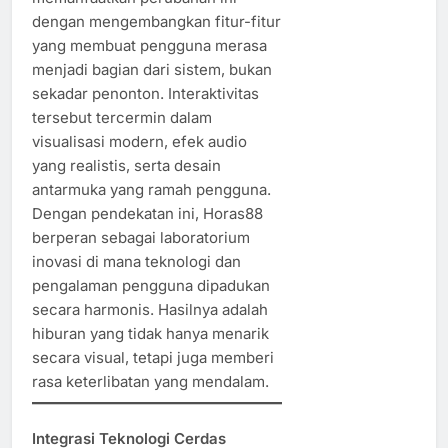
dengan mengembangkan fitur-fitur
yang membuat pengguna merasa
menjadi bagian dari sistem, bukan
sekadar penonton. Interaktivitas
tersebut tercermin dalam
visualisasi modern, efek audio
yang realistis, serta desain
antarmuka yang ramah pengguna.
Dengan pendekatan ini, Horas88
berperan sebagai laboratorium
inovasi di mana teknologi dan
pengalaman pengguna dipadukan
secara harmonis. Hasilnya adalah
hiburan yang tidak hanya menarik
secara visual, tetapi juga memberi
rasa keterlibatan yang mendalam.
Integrasi Teknologi Cerdas