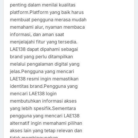
penting dalam menilai kualitas
platform.Platform yang baik harus
membuat pengguna merasa mudah
memahami alur, nyaman membaca
informasi, dan aman saat
menjelajahi fitur yang tersedia.
LAE138 dapat dipahami sebagai
brand yang perlu ditampilkan
melalui pengalaman digital yang
jelas.Pengguna yang mencari
LAE138 resmi ingin memastikan
identitas brand.Pengguna yang
mencari LAE138 login
membutuhkan informasi akses
yang lebih spesifik.Sementara
pengguna yang mencari LAE138
alternatif ingin memahami pilihan
akses lain yang tetap relevan dan
tidak membingungkan.