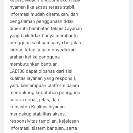
nyaman jika akses terasa stabil,
informasi mudah ditemukan, dan
pengalaman penggunaan tidak
dipenuhi hambatan teknis.Layanan
yang baik tidak hanya membantu
pengguna saat semuanya berjalan
lancar, tetapi juga menyediakan
arahan ketika pengguna
membutuhkan bantuan.
LAE138 dapat dibahas dari sisi
kualitas layanan yang responsif,
yaitu kemampuan platform dalam
mendukung kebutuhan pengguna
secara cepat, jelas, dan
konsisten.Kualitas layanan
mencakup stabilitas akses,
responsivitas tampilan, kejelasan
informasi, sistem bantuan, serta