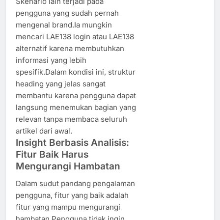
Skenario lain terjadi pada
pengguna yang sudah pernah
mengenal brand.Ia mungkin
mencari LAE138 login atau LAE138
alternatif karena membutuhkan
informasi yang lebih
spesifik.Dalam kondisi ini, struktur
heading yang jelas sangat
membantu karena pengguna dapat
langsung menemukan bagian yang
relevan tanpa membaca seluruh
artikel dari awal.
Insight Berbasis Analisis:
Fitur Baik Harus
Mengurangi Hambatan
Dalam sudut pandang pengalaman
pengguna, fitur yang baik adalah
fitur yang mampu mengurangi
hambatan.Pengguna tidak ingin