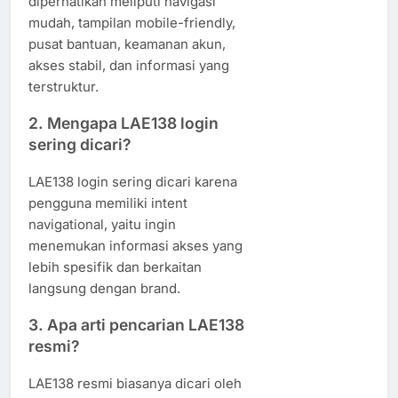
diperhatikan meliputi navigasi
mudah, tampilan mobile-friendly,
pusat bantuan, keamanan akun,
akses stabil, dan informasi yang
terstruktur.
2. Mengapa LAE138 login
sering dicari?
LAE138 login sering dicari karena
pengguna memiliki intent
navigational, yaitu ingin
menemukan informasi akses yang
lebih spesifik dan berkaitan
langsung dengan brand.
3. Apa arti pencarian LAE138
resmi?
LAE138 resmi biasanya dicari oleh