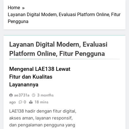
Home
Layanan Digital Modern, Evaluasi Platform Online, Fitur
Pengguna
Layanan Digital Modern, Evaluasi
Platform Online, Fitur Pengguna
Mengenal LAE138 Lewat
Fitur dan Kualitas
Layanannya
ae3731a
3 months
ago
0
18 mins
LAE138 hadir dengan fitur digital,
akses aman, layanan responsif,
dan pengalaman pengguna yang