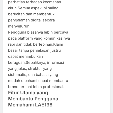
perhatian terhadap keamanan
akun.Semua aspek ini saling
berkaitan dan membentuk
pengalaman digital secara
menyeluruh.
Pengguna biasanya lebih percaya
pada platform yang komunikasinya
rapi dan tidak berlebihan.Klaim
besar tanpa penjelasan justru
dapat menimbulkan
keraguan.Sebaliknya, informasi
yang jelas, struktur yang
sistematis, dan bahasa yang
mudah dipahami dapat membantu
brand terlihat lebih profesional.
Fitur Utama yang
Membantu Pengguna
Memahami LAE138