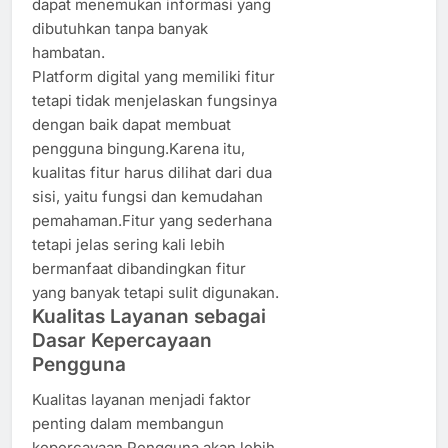
dapat menemukan informasi yang
dibutuhkan tanpa banyak
hambatan.
Platform digital yang memiliki fitur
tetapi tidak menjelaskan fungsinya
dengan baik dapat membuat
pengguna bingung.Karena itu,
kualitas fitur harus dilihat dari dua
sisi, yaitu fungsi dan kemudahan
pemahaman.Fitur yang sederhana
tetapi jelas sering kali lebih
bermanfaat dibandingkan fitur
yang banyak tetapi sulit digunakan.
Kualitas Layanan sebagai
Dasar Kepercayaan
Pengguna
Kualitas layanan menjadi faktor
penting dalam membangun
kepercayaan.Pengguna akan lebih