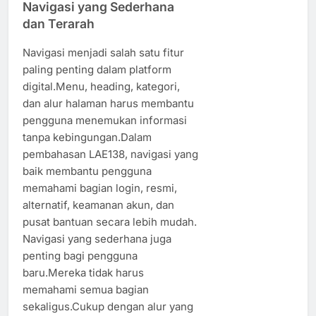
Navigasi yang Sederhana
dan Terarah
Navigasi menjadi salah satu fitur
paling penting dalam platform
digital.Menu, heading, kategori,
dan alur halaman harus membantu
pengguna menemukan informasi
tanpa kebingungan.Dalam
pembahasan LAE138, navigasi yang
baik membantu pengguna
memahami bagian login, resmi,
alternatif, keamanan akun, dan
pusat bantuan secara lebih mudah.
Navigasi yang sederhana juga
penting bagi pengguna
baru.Mereka tidak harus
memahami semua bagian
sekaligus.Cukup dengan alur yang