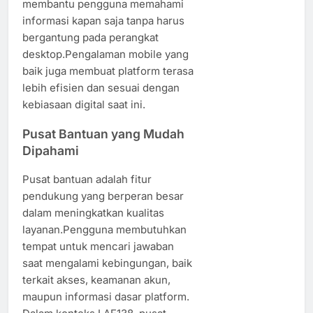
membantu pengguna memahami
informasi kapan saja tanpa harus
bergantung pada perangkat
desktop.Pengalaman mobile yang
baik juga membuat platform terasa
lebih efisien dan sesuai dengan
kebiasaan digital saat ini.
Pusat Bantuan yang Mudah
Dipahami
Pusat bantuan adalah fitur
pendukung yang berperan besar
dalam meningkatkan kualitas
layanan.Pengguna membutuhkan
tempat untuk mencari jawaban
saat mengalami kebingungan, baik
terkait akses, keamanan akun,
maupun informasi dasar platform.