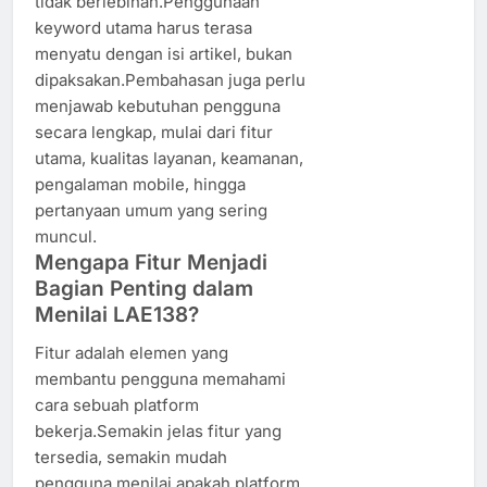
tidak berlebihan.Penggunaan
keyword utama harus terasa
menyatu dengan isi artikel, bukan
dipaksakan.Pembahasan juga perlu
menjawab kebutuhan pengguna
secara lengkap, mulai dari fitur
utama, kualitas layanan, keamanan,
pengalaman mobile, hingga
pertanyaan umum yang sering
muncul.
Mengapa Fitur Menjadi
Bagian Penting dalam
Menilai LAE138?
Fitur adalah elemen yang
membantu pengguna memahami
cara sebuah platform
bekerja.Semakin jelas fitur yang
tersedia, semakin mudah
pengguna menilai apakah platform