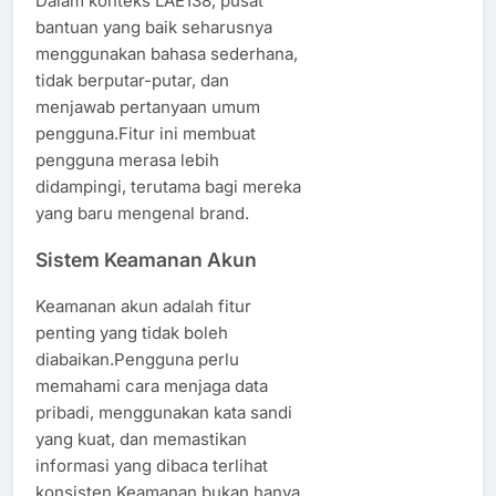
Dalam konteks LAE138, pusat
bantuan yang baik seharusnya
menggunakan bahasa sederhana,
tidak berputar-putar, dan
menjawab pertanyaan umum
pengguna.Fitur ini membuat
pengguna merasa lebih
didampingi, terutama bagi mereka
yang baru mengenal brand.
Sistem Keamanan Akun
Keamanan akun adalah fitur
penting yang tidak boleh
diabaikan.Pengguna perlu
memahami cara menjaga data
pribadi, menggunakan kata sandi
yang kuat, dan memastikan
informasi yang dibaca terlihat
konsisten.Keamanan bukan hanya