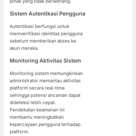
pihak yang tidak berwenang.
Sistem Autentikasi Pengguna
Autentikasi berfungsi untuk
memverifikasi identitas pengguna
sebelum memberikan akses ke
akun mereka.
Monitoring Aktivitas Sistem
Monitoring sistem memungkinkan
administrator memantau aktivitas
platform secara real-time
sehingga potensi ancaman dapat
dideteksi lebih cepat.
Pendekatan keamanan ini
membantu meningkatkan
kepercayaan pengguna terhadap
platform.