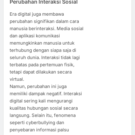
Perubahan Interaksi Sosial
Era digital juga membawa
perubahan signifikan dalam cara
manusia berinteraksi. Media sosial
dan aplikasi komunikasi
memungkinkan manusia untuk
terhubung dengan siapa saja di
seluruh dunia. Interaksi tidak lagi
terbatas pada pertemuan fisik,
tetapi dapat dilakukan secara
virtual.
Namun, perubahan ini juga
memiliki dampak negatif. Interaksi
digital sering kali mengurangi
kualitas hubungan sosial secara
langsung. Selain itu, fenomena
seperti cyberbullying dan
penyebaran informasi palsu