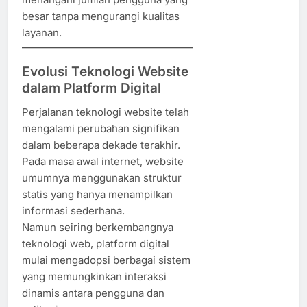
besar tanpa mengurangi kualitas
layanan.
Evolusi Teknologi Website
dalam Platform Digital
Perjalanan teknologi website telah
mengalami perubahan signifikan
dalam beberapa dekade terakhir.
Pada masa awal internet, website
umumnya menggunakan struktur
statis yang hanya menampilkan
informasi sederhana.
Namun seiring berkembangnya
teknologi web, platform digital
mulai mengadopsi berbagai sistem
yang memungkinkan interaksi
dinamis antara pengguna dan