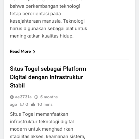
bahwa perkembangan teknologi
tetap berorientasi pada
kesejahteraan manusia. Teknologi
harus digunakan sebagai alat untuk
meningkatkan kualitas hidup.
Read More
Situs Togel sebagai Platform
Digital dengan Infrastruktur
Stabil
ae3731a
5 months
ago
0
10 mins
Situs Togel memanfaatkan
infrastruktur teknologi digital
modern untuk menghadirkan
stabilitas akses, keamanan sistem,