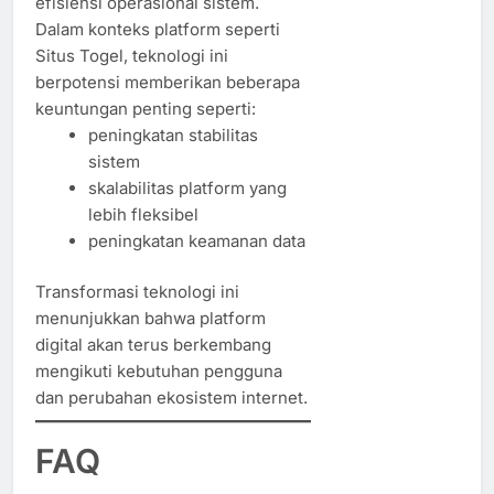
efisiensi operasional sistem.
Dalam konteks platform seperti
Situs Togel, teknologi ini
berpotensi memberikan beberapa
keuntungan penting seperti:
peningkatan stabilitas
sistem
skalabilitas platform yang
lebih fleksibel
peningkatan keamanan data
Transformasi teknologi ini
menunjukkan bahwa platform
digital akan terus berkembang
mengikuti kebutuhan pengguna
dan perubahan ekosistem internet.
FAQ