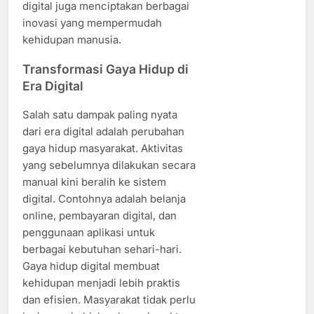
digital juga menciptakan berbagai
inovasi yang mempermudah
kehidupan manusia.
Transformasi Gaya Hidup di
Era Digital
Salah satu dampak paling nyata
dari era digital adalah perubahan
gaya hidup masyarakat. Aktivitas
yang sebelumnya dilakukan secara
manual kini beralih ke sistem
digital. Contohnya adalah belanja
online, pembayaran digital, dan
penggunaan aplikasi untuk
berbagai kebutuhan sehari-hari.
Gaya hidup digital membuat
kehidupan menjadi lebih praktis
dan efisien. Masyarakat tidak perlu