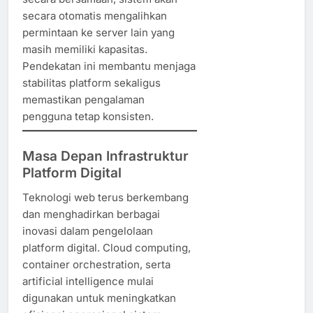
secara otomatis mengalihkan
permintaan ke server lain yang
masih memiliki kapasitas.
Pendekatan ini membantu menjaga
stabilitas platform sekaligus
memastikan pengalaman
pengguna tetap konsisten.
Masa Depan Infrastruktur
Platform Digital
Teknologi web terus berkembang
dan menghadirkan berbagai
inovasi dalam pengelolaan
platform digital. Cloud computing,
container orchestration, serta
artificial intelligence mulai
digunakan untuk meningkatkan