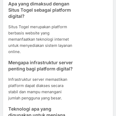
Apa yang dimaksud dengan
Situs Togel sebagai platform
digital?
Situs Togel merupakan platform
berbasis website yang
memanfaatkan teknologi internet
untuk menyediakan sistem layanan
online.
Mengapa infrastruktur server
penting bagi platform digital?
Infrastruktur server memastikan
platform dapat diakses secara
stabil dan mampu menangani
jumlah pengguna yang besar.
Teknologi apa yang
digunakan untuk menjaga