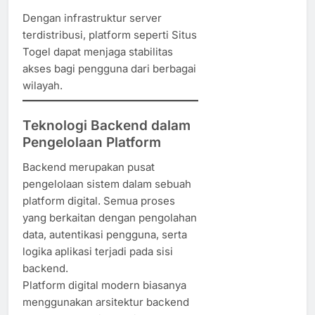
Dengan infrastruktur server
terdistribusi, platform seperti Situs
Togel dapat menjaga stabilitas
akses bagi pengguna dari berbagai
wilayah.
Teknologi Backend dalam
Pengelolaan Platform
Backend merupakan pusat
pengelolaan sistem dalam sebuah
platform digital. Semua proses
yang berkaitan dengan pengolahan
data, autentikasi pengguna, serta
logika aplikasi terjadi pada sisi
backend.
Platform digital modern biasanya
menggunakan arsitektur backend