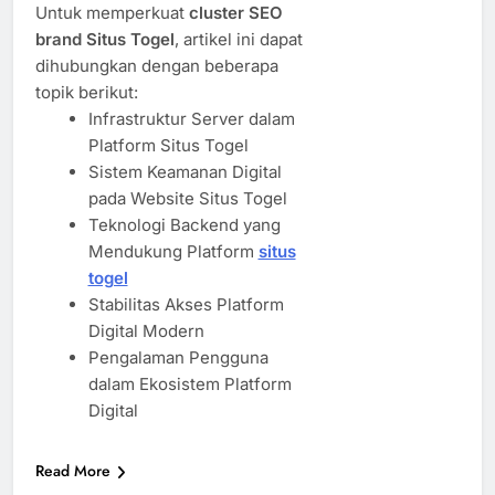
Untuk memperkuat
cluster SEO
brand Situs Togel
, artikel ini dapat
dihubungkan dengan beberapa
topik berikut:
Infrastruktur Server dalam
Platform Situs Togel
Sistem Keamanan Digital
pada Website Situs Togel
Teknologi Backend yang
Mendukung Platform
situs
togel
Stabilitas Akses Platform
Digital Modern
Pengalaman Pengguna
dalam Ekosistem Platform
Digital
Read More