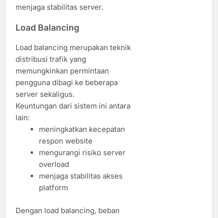
menjaga stabilitas server.
Load Balancing
Load balancing merupakan teknik
distribusi trafik yang
memungkinkan permintaan
pengguna dibagi ke beberapa
server sekaligus.
Keuntungan dari sistem ini antara
lain:
meningkatkan kecepatan
respon website
mengurangi risiko server
overload
menjaga stabilitas akses
platform
Dengan load balancing, beban