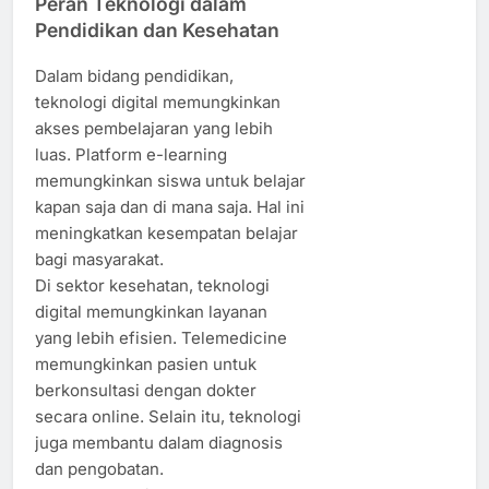
Peran Teknologi dalam
Pendidikan dan Kesehatan
Dalam bidang pendidikan,
teknologi digital memungkinkan
akses pembelajaran yang lebih
luas. Platform e-learning
memungkinkan siswa untuk belajar
kapan saja dan di mana saja. Hal ini
meningkatkan kesempatan belajar
bagi masyarakat.
Di sektor kesehatan, teknologi
digital memungkinkan layanan
yang lebih efisien. Telemedicine
memungkinkan pasien untuk
berkonsultasi dengan dokter
secara online. Selain itu, teknologi
juga membantu dalam diagnosis
dan pengobatan.