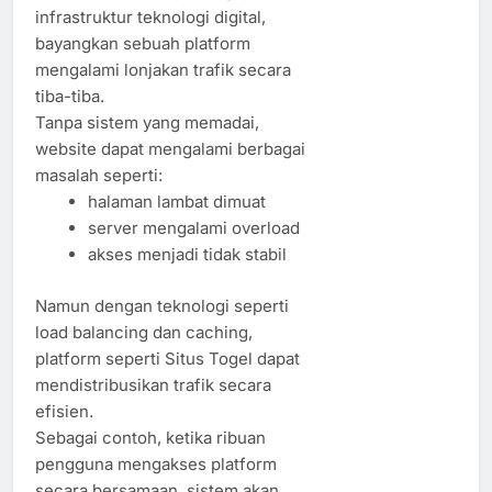
infrastruktur teknologi digital,
bayangkan sebuah platform
mengalami lonjakan trafik secara
tiba-tiba.
Tanpa sistem yang memadai,
website dapat mengalami berbagai
masalah seperti:
halaman lambat dimuat
server mengalami overload
akses menjadi tidak stabil
Namun dengan teknologi seperti
load balancing dan caching,
platform seperti Situs Togel dapat
mendistribusikan trafik secara
efisien.
Sebagai contoh, ketika ribuan
pengguna mengakses platform
secara bersamaan, sistem akan