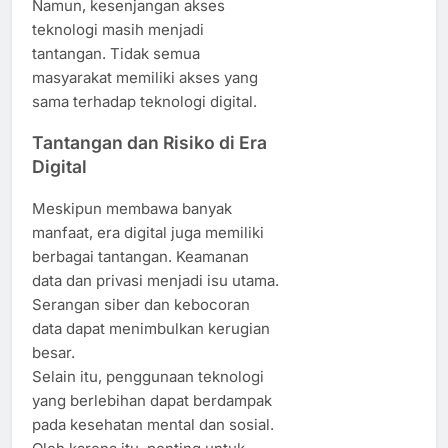
Namun, kesenjangan akses
teknologi masih menjadi
tantangan. Tidak semua
masyarakat memiliki akses yang
sama terhadap teknologi digital.
Tantangan dan Risiko di Era
Digital
Meskipun membawa banyak
manfaat, era digital juga memiliki
berbagai tantangan. Keamanan
data dan privasi menjadi isu utama.
Serangan siber dan kebocoran
data dapat menimbulkan kerugian
besar.
Selain itu, penggunaan teknologi
yang berlebihan dapat berdampak
pada kesehatan mental dan sosial.