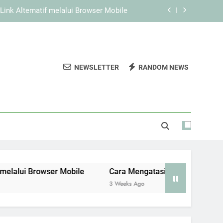
nk Alternatif melalui Browser Mobile
AYA787 Alternatif yang Terus Memuat
A787 Alternatif yang Mudah Diakses
NEWSLETTER
RANDOM NEWS
tphone dengan Lebih Praktis dan Aman
nk Alternatif melalui Browser Mobile
AYA787 Alternatif yang Terus Memuat
A787 Alternatif yang Mudah Diakses
Browser Mobile
Cara Mengatasi Halaman KAYA787 Alter
3 Weeks Ago