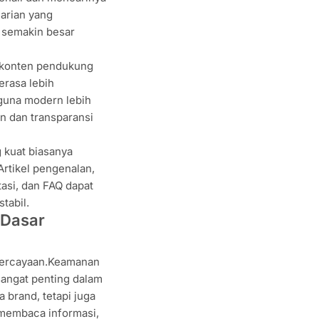
carian yang
 semakin besar
 konten pendukung
rasa lebih
guna modern lebih
an dan transparansi
g kuat biasanya
Artikel pengenalan,
asi, dan FAQ dapat
tabil.
 Dasar
epercayaan.Keamanan
sangat penting dalam
 brand, tetapi juga
membaca informasi,