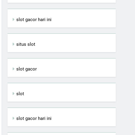
slot gacor hari ini
situs slot
slot gacor
slot
slot gacor hari ini