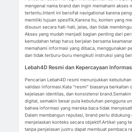
mengenal nama brand dan ingin memahami akses 
tertentu.Intent ini bersifat navigational karena pe
memiliki tujuan spesifik.Karena itu, konten yang 
disusun secara hati-hati, jelas, dan tidak membing
Akses yang mudah menjadi bagian penting dari pe
kemudahan tetap harus berjalan bersama keamana
memahami informasi yang dibaca, menggunakan pe
dan tidak terburu-buru mengikuti instruksi yang bel
Lebah4D Resmi dan Kepercayaan Informas
Pencarian Lebah4D resmi menunjukkan kebutuhan
validasi informasi.Kata “resmi” biasanya berkaitan
kejelasan identitas, dan konsistensi brand.Semaki
digital, semakin besar pula kebutuhan pengguna u
bahwa informasi yang mereka baca tidak menyesat
Dalam membangun reputasi, brand perlu didukung 
menjelaskan konteks secara objektif.Artikel yang te
tanpa penjelasan justru dapat membuat pembaca ra