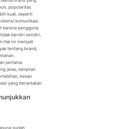
a.Nama brand yang
un, popularitas
ih kuat, seperti
istensi komunikasi.
at karena pengguna
dak berdiri sendiri,
.Hal ini menjadi
yak tentang brand,
eamanan.
man pertama
g jelas, tampilan
rlebihan, kesan
rmasi yang berantakan
nunjukkan
gguna sudah