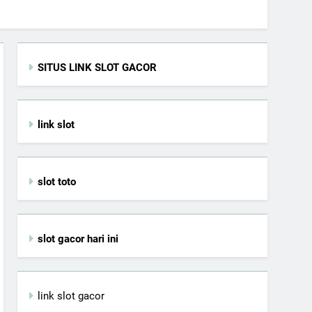
SITUS LINK SLOT GACOR
link slot
slot toto
slot gacor hari ini
link slot gacor