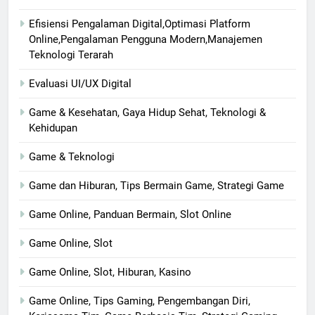
Efisiensi Pengalaman Digital,Optimasi Platform
Online,Pengalaman Pengguna Modern,Manajemen
Teknologi Terarah
Evaluasi UI/UX Digital
Game & Kesehatan, Gaya Hidup Sehat, Teknologi &
Kehidupan
Game & Teknologi
Game dan Hiburan, Tips Bermain Game, Strategi Game
Game Online, Panduan Bermain, Slot Online
Game Online, Slot
Game Online, Slot, Hiburan, Kasino
Game Online, Tips Gaming, Pengembangan Diri,