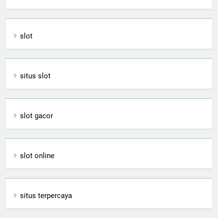
slot
situs slot
slot gacor
slot online
situs terpercaya