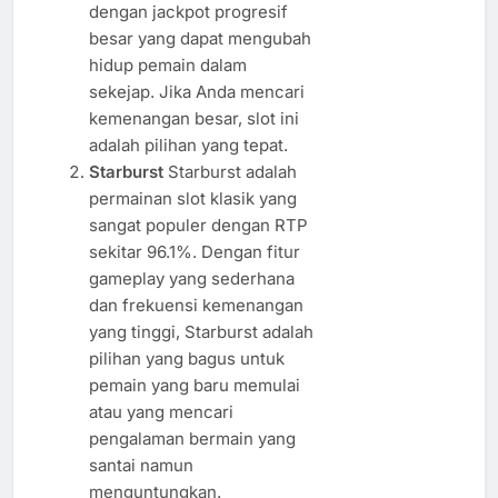
dengan jackpot progresif
besar yang dapat mengubah
hidup pemain dalam
sekejap. Jika Anda mencari
kemenangan besar, slot ini
adalah pilihan yang tepat.
Starburst
Starburst adalah
permainan slot klasik yang
sangat populer dengan RTP
sekitar 96.1%. Dengan fitur
gameplay yang sederhana
dan frekuensi kemenangan
yang tinggi, Starburst adalah
pilihan yang bagus untuk
pemain yang baru memulai
atau yang mencari
pengalaman bermain yang
santai namun
menguntungkan.