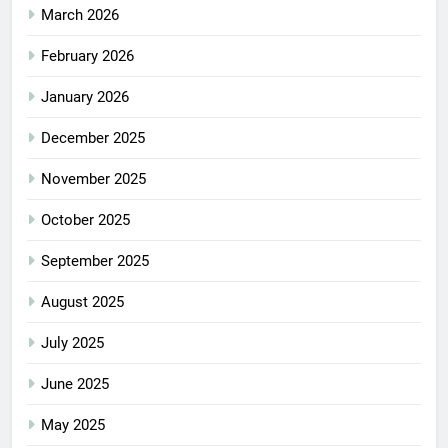
March 2026
February 2026
January 2026
December 2025
November 2025
October 2025
September 2025
August 2025
July 2025
June 2025
May 2025