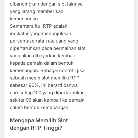
dibandingkan dengan slot lainnya
yang jarang memberikan
kemenangan.
Sementara itu, RTP adalah
indikator yang menunjukkan
persentase rata-rata uang yang
dipertaruhkan pada permainan slot
yang akan dibayarkan kembali
kepada pemain dalam bentuk
kemenangan. Sebagai contoh, jika
sebuah mesin slot memiliki RTP
sebesar 96%, ini berarti bahwa
dari setiap 100 yang dipertaruhkan,
sekitar 96 akan kembali ke pemain
dalam bentuk kemenangan.
Mengapa Memilih Slot
dengan RTP Tinggi?