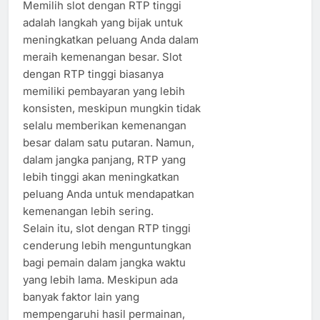
Memilih slot dengan RTP tinggi
adalah langkah yang bijak untuk
meningkatkan peluang Anda dalam
meraih kemenangan besar. Slot
dengan RTP tinggi biasanya
memiliki pembayaran yang lebih
konsisten, meskipun mungkin tidak
selalu memberikan kemenangan
besar dalam satu putaran. Namun,
dalam jangka panjang, RTP yang
lebih tinggi akan meningkatkan
peluang Anda untuk mendapatkan
kemenangan lebih sering.
Selain itu, slot dengan RTP tinggi
cenderung lebih menguntungkan
bagi pemain dalam jangka waktu
yang lebih lama. Meskipun ada
banyak faktor lain yang
mempengaruhi hasil permainan,