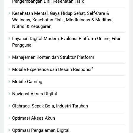
Pengembangan Diri, Kesehatan Fisik
Kesehatan Mental, Gaya Hidup Sehat, Self-Care &
Wellness, Kesehatan Fisik, Mindfulness & Meditasi,
Nutrisi & Kebugaran
Layanan Digital Modern, Evaluasi Platform Online, Fitur
Pengguna
Manajemen Konten dan Struktur Platform
Mobile Experience dan Desain Responsif
Mobile Gaming
Navigasi Akses Digital
Olahraga, Sepak Bola, Industri Taruhan
Optimasi Akses Akun
Optimasi Pengalaman Digital