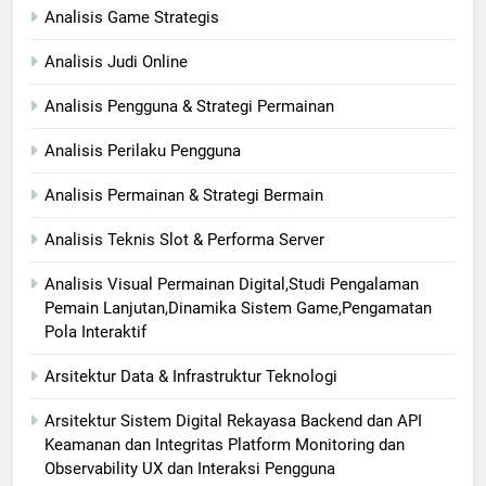
Analisis Game Strategis
Analisis Judi Online
Analisis Pengguna & Strategi Permainan
Analisis Perilaku Pengguna
Analisis Permainan & Strategi Bermain
Analisis Teknis Slot & Performa Server
Analisis Visual Permainan Digital,Studi Pengalaman
Pemain Lanjutan,Dinamika Sistem Game,Pengamatan
Pola Interaktif
Arsitektur Data & Infrastruktur Teknologi
Arsitektur Sistem Digital Rekayasa Backend dan API
Keamanan dan Integritas Platform Monitoring dan
Observability UX dan Interaksi Pengguna