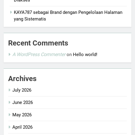
KAYA787 sebagai Brand dengan Pengelolaan Halaman
yang Sistematis
Recent Comments
A WordPress Commenter
on
Hello world!
Archives
July 2026
June 2026
May 2026
April 2026