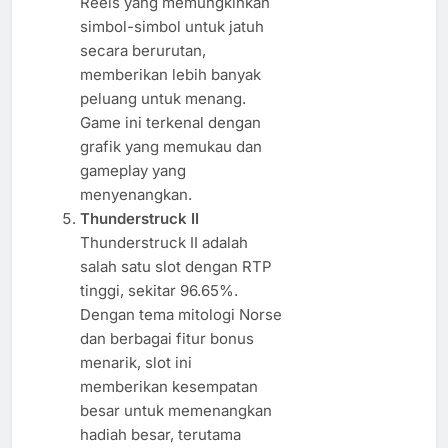
Reels yang memungkinkan
simbol-simbol untuk jatuh
secara berurutan,
memberikan lebih banyak
peluang untuk menang.
Game ini terkenal dengan
grafik yang memukau dan
gameplay yang
menyenangkan.
Thunderstruck II
Thunderstruck II adalah
salah satu slot dengan RTP
tinggi, sekitar 96.65%.
Dengan tema mitologi Norse
dan berbagai fitur bonus
menarik, slot ini
memberikan kesempatan
besar untuk memenangkan
hadiah besar, terutama