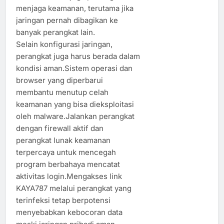
menjaga keamanan, terutama jika
jaringan pernah dibagikan ke
banyak perangkat lain.
Selain konfigurasi jaringan,
perangkat juga harus berada dalam
kondisi aman.Sistem operasi dan
browser yang diperbarui
membantu menutup celah
keamanan yang bisa dieksploitasi
oleh malware.Jalankan perangkat
dengan firewall aktif dan
perangkat lunak keamanan
terpercaya untuk mencegah
program berbahaya mencatat
aktivitas login.Mengakses link
KAYA787 melalui perangkat yang
terinfeksi tetap berpotensi
menyebabkan kebocoran data