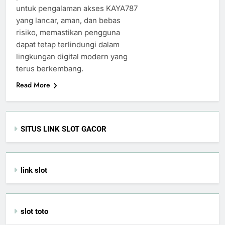
untuk pengalaman akses KAYA787
yang lancar, aman, dan bebas
risiko, memastikan pengguna
dapat tetap terlindungi dalam
lingkungan digital modern yang
terus berkembang.
Read More
SITUS LINK SLOT GACOR
link slot
slot toto