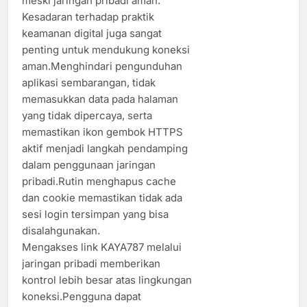
meski jaringan pribadi aman.
Kesadaran terhadap praktik
keamanan digital juga sangat
penting untuk mendukung koneksi
aman.Menghindari pengunduhan
aplikasi sembarangan, tidak
memasukkan data pada halaman
yang tidak dipercaya, serta
memastikan ikon gembok HTTPS
aktif menjadi langkah pendamping
dalam penggunaan jaringan
pribadi.Rutin menghapus cache
dan cookie memastikan tidak ada
sesi login tersimpan yang bisa
disalahgunakan.
Mengakses link KAYA787 melalui
jaringan pribadi memberikan
kontrol lebih besar atas lingkungan
koneksi.Pengguna dapat