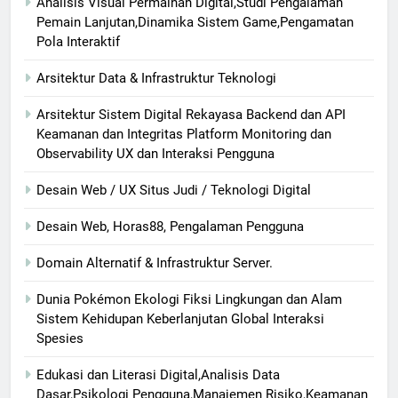
Analisis Visual Permainan Digital,Studi Pengalaman
Pemain Lanjutan,Dinamika Sistem Game,Pengamatan
Pola Interaktif
Arsitektur Data & Infrastruktur Teknologi
Arsitektur Sistem Digital Rekayasa Backend dan API
Keamanan dan Integritas Platform Monitoring dan
Observability UX dan Interaksi Pengguna
Desain Web / UX Situs Judi / Teknologi Digital
Desain Web, Horas88, Pengalaman Pengguna
Domain Alternatif & Infrastruktur Server.
Dunia Pokémon Ekologi Fiksi Lingkungan dan Alam
Sistem Kehidupan Keberlanjutan Global Interaksi
Spesies
Edukasi dan Literasi Digital,Analisis Data
Dasar,Psikologi Pengguna,Manajemen Risiko,Keamanan