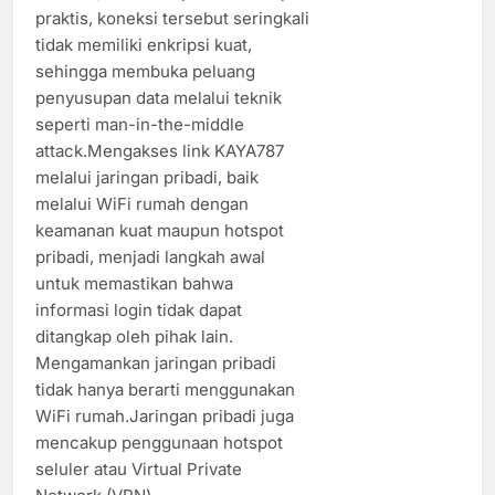
praktis, koneksi tersebut seringkali
tidak memiliki enkripsi kuat,
sehingga membuka peluang
penyusupan data melalui teknik
seperti man-in-the-middle
attack.Mengakses link KAYA787
melalui jaringan pribadi, baik
melalui WiFi rumah dengan
keamanan kuat maupun hotspot
pribadi, menjadi langkah awal
untuk memastikan bahwa
informasi login tidak dapat
ditangkap oleh pihak lain.
Mengamankan jaringan pribadi
tidak hanya berarti menggunakan
WiFi rumah.Jaringan pribadi juga
mencakup penggunaan hotspot
seluler atau Virtual Private