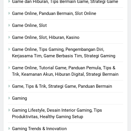
Game dan Hiburan, Tips Bermain Game, Strategi Game
Game Online, Panduan Bermain, Slot Online
Game Online, Slot
Game Online, Slot, Hiburan, Kasino
Game Online, Tips Gaming, Pengembangan Diri,
Kerjasama Tim, Game Berbasis Tim, Strategi Gaming
Game Online, Tutorial Game, Panduan Pemula, Tips &
Trik, Keamanan Akun, Hiburan Digital, Strategi Bermain
Game, Tips & Trik, Strategi Game, Panduan Bermain
Gaming
Gaming Lifestyle, Desain Interior Gaming, Tips
Produktivitas, Healthy Gaming Setup
Gaming Trends & Innovation