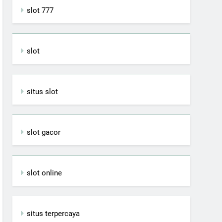
slot 777
slot
situs slot
slot gacor
slot online
situs terpercaya