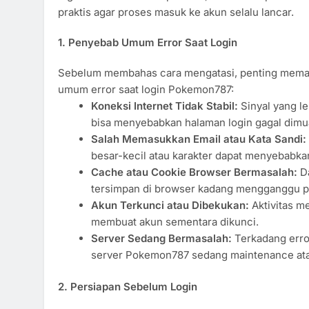
praktis agar proses masuk ke akun selalu lancar.
1. Penyebab Umum Error Saat Login
Sebelum membahas cara mengatasi, penting mem
umum error saat login Pokemon787:
Koneksi Internet Tidak Stabil:
Sinyal yang l
bisa menyebabkan halaman login gagal dimu
Salah Memasukkan Email atau Kata Sandi:
besar-kecil atau karakter dapat menyebabkan
Cache atau Cookie Browser Bermasalah:
Da
tersimpan di browser kadang mengganggu pr
Akun Terkunci atau Dibekukan:
Aktivitas m
membuat akun sementara dikunci.
Server Sedang Bermasalah:
Terkadang error
server Pokemon787 sedang maintenance ata
2. Persiapan Sebelum Login