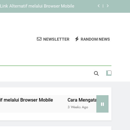
nk Alternatif melalui Browser Mobile
AYA787 Alternatif yang Terus Memuat
A787 Alternatif yang Mudah Diakses
NEWSLETTER
RANDOM NEWS
tphone dengan Lebih Praktis dan Aman
nk Alternatif melalui Browser Mobile
AYA787 Alternatif yang Terus Memuat
A787 Alternatif yang Mudah Diakses
rowser Mobile
Cara Mengatasi Halaman KAYA787 Altern
3 Weeks Ago