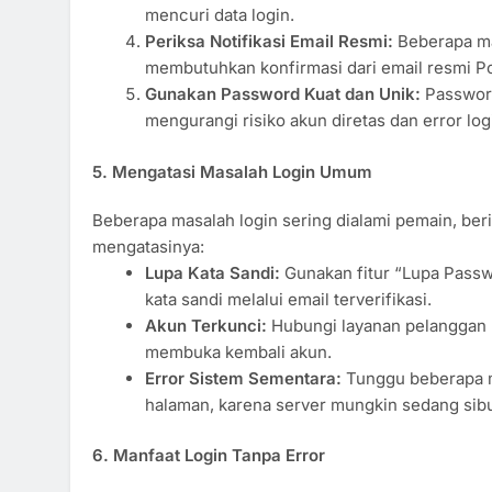
mencuri data login.
Periksa Notifikasi Email Resmi:
Beberapa ma
membutuhkan konfirmasi dari email resmi 
Gunakan Password Kuat dan Unik:
Passwor
mengurangi risiko akun diretas dan error lo
5. Mengatasi Masalah Login Umum
Beberapa masalah login sering dialami pemain, beri
mengatasinya:
Lupa Kata Sandi:
Gunakan fitur “Lupa Pass
kata sandi melalui email terverifikasi.
Akun Terkunci:
Hubungi layanan pelanggan 
membuka kembali akun.
Error Sistem Sementara:
Tunggu beberapa m
halaman, karena server mungkin sedang sib
6. Manfaat Login Tanpa Error