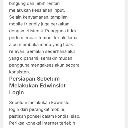
bingung dan lebih rentan
melakukan kesalahan input.
Selain kenyamanan, tampilan
mobile friendly juga berkaitan
dengan efisiensi. Pengguna tidak
perlu mencari tombol terlalu lama
atau membuka menu yang tidak
relevan. Semakin sederhana alur
yang dipahami, semakin mudah
pengguna mengakses akun secara
konsisten.
Persiapan Sebelum
Melakukan Edwinslot
Login
Sebelum melakukan Edwinslot
login dari perangkat mobile,
pastikan ponsel dalam kondisi siap.
Periksa koneksi internet terlebih