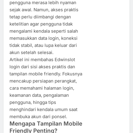
pengguna merasa lebih nyaman
sejak awal. Namun, akses praktis
tetap perlu diimbangi dengan
ketelitian agar pengguna tidak
mengalami kendala seperti salah
memasukkan data login, koneksi
tidak stabil, atau lupa keluar dari
akun setelah selesai.
Artikel ini membahas Edwinslot
login dari sisi akses praktis dan
tampilan mobile friendly. Fokusnya
mencakup persiapan perangkat,
cara memahami halaman login,
keamanan data, pengalaman
pengguna, hingga tips
menghindari kendala umum saat
membuka akun dari ponsel.
Mengapa Tampilan Mobile
Friendly Penting?