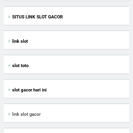
SITUS LINK SLOT GACOR
link slot
slot toto
slot gacor hari ini
link slot gacor