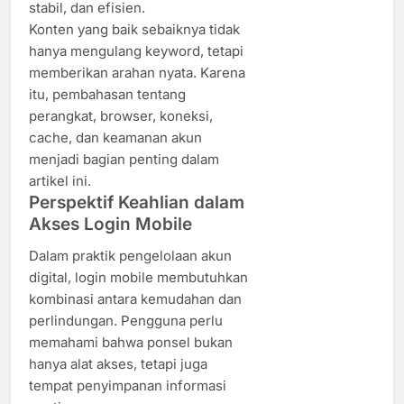
stabil, dan efisien.
Konten yang baik sebaiknya tidak
hanya mengulang keyword, tetapi
memberikan arahan nyata. Karena
itu, pembahasan tentang
perangkat, browser, koneksi,
cache, dan keamanan akun
menjadi bagian penting dalam
artikel ini.
Perspektif Keahlian dalam
Akses Login Mobile
Dalam praktik pengelolaan akun
digital, login mobile membutuhkan
kombinasi antara kemudahan dan
perlindungan. Pengguna perlu
memahami bahwa ponsel bukan
hanya alat akses, tetapi juga
tempat penyimpanan informasi