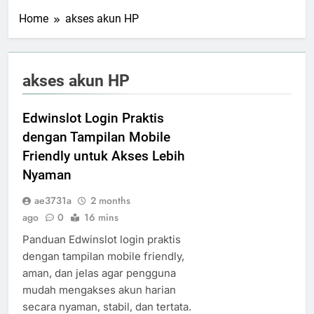
Home
akses akun HP
akses akun HP
Edwinslot Login Praktis
dengan Tampilan Mobile
Friendly untuk Akses Lebih
Nyaman
ae3731a
2 months
ago
0
16 mins
Panduan Edwinslot login praktis
dengan tampilan mobile friendly,
aman, dan jelas agar pengguna
mudah mengakses akun harian
secara nyaman, stabil, dan tertata.