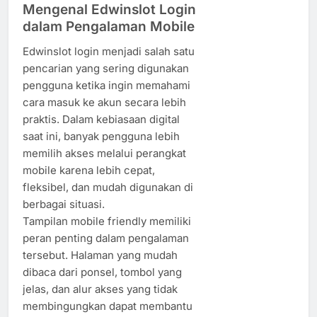
Mengenal Edwinslot Login
dalam Pengalaman Mobile
Edwinslot login menjadi salah satu
pencarian yang sering digunakan
pengguna ketika ingin memahami
cara masuk ke akun secara lebih
praktis. Dalam kebiasaan digital
saat ini, banyak pengguna lebih
memilih akses melalui perangkat
mobile karena lebih cepat,
fleksibel, dan mudah digunakan di
berbagai situasi.
Tampilan mobile friendly memiliki
peran penting dalam pengalaman
tersebut. Halaman yang mudah
dibaca dari ponsel, tombol yang
jelas, dan alur akses yang tidak
membingungkan dapat membantu