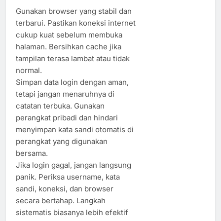
Gunakan browser yang stabil dan
terbarui. Pastikan koneksi internet
cukup kuat sebelum membuka
halaman. Bersihkan cache jika
tampilan terasa lambat atau tidak
normal.
Simpan data login dengan aman,
tetapi jangan menaruhnya di
catatan terbuka. Gunakan
perangkat pribadi dan hindari
menyimpan kata sandi otomatis di
perangkat yang digunakan
bersama.
Jika login gagal, jangan langsung
panik. Periksa username, kata
sandi, koneksi, dan browser
secara bertahap. Langkah
sistematis biasanya lebih efektif