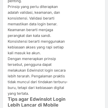
penting.
Prinsip yang perlu diterapkan
adalah validasi, keamanan, dan
konsistensi. Validasi berarti
memastikan data login benar.
Keamanan berarti menjaga
perangkat dan kata sandi.
Konsistensi berarti menggunakan
kebiasaan akses yang rapi setiap
kali masuk ke akun.
Dengan menerapkan prinsip
tersebut, pengguna dapat
melakukan Edwinslot login secara
lebih terarah. Pengalaman praktis
tidak muncul dari tindakan terburu-
buru, tetapi dari kebiasaan digital
yang tertata.
Tips agar Edwinslot Login
Lebih Lancar di Mobile