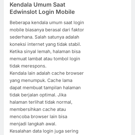
Kendala Umum Saat
Edwinslot Login Mobile
Beberapa kendala umum saat login
mobile biasanya berasal dari faktor
sederhana. Salah satunya adalah
koneksi internet yang tidak stabil.
Ketika sinyal lemah, halaman bisa
memuat lambat atau tombol login
tidak merespons.
Kendala lain adalah cache browser
yang menumpuk. Cache lama
dapat membuat tampilan halaman
tidak berjalan optimal. Jika
halaman terlihat tidak normal,
membersihkan cache atau
mencoba browser lain bisa
menjadi langkah awal.
Kesalahan data login juga sering