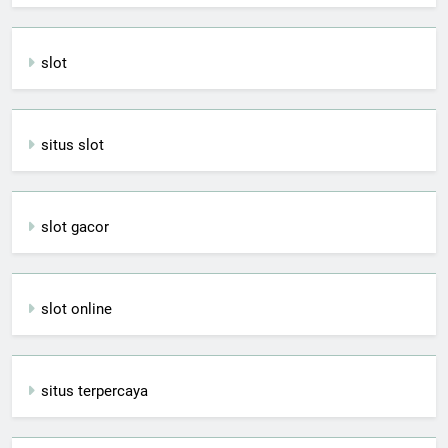
slot
situs slot
slot gacor
slot online
situs terpercaya