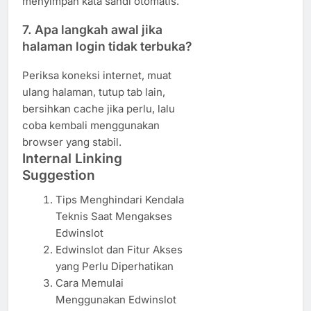
menyimpan kata sandi otomatis.
7. Apa langkah awal jika
halaman login tidak terbuka?
Periksa koneksi internet, muat
ulang halaman, tutup tab lain,
bersihkan cache jika perlu, lalu
coba kembali menggunakan
browser yang stabil.
Internal Linking
Suggestion
Tips Menghindari Kendala
Teknis Saat Mengakses
Edwinslot
Edwinslot dan Fitur Akses
yang Perlu Diperhatikan
Cara Memulai
Menggunakan Edwinslot