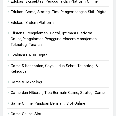
Edukasi Ekspektasi Pengguna dan Platform Online
Edukasi Game, Strategi Tim, Pengembangan Skill Digital
Edukasi Sistem Platform
Efisiensi Pengalaman Digital,Optimasi Platform
Online,Pengalaman Pengguna Modern,Manajemen
Teknologi Terarah
Evaluasi UI/UX Digital
Game & Kesehatan, Gaya Hidup Sehat, Teknologi &
Kehidupan
Game & Teknologi
Game dan Hiburan, Tips Bermain Game, Strategi Game
Game Online, Panduan Bermain, Slot Online
Game Online, Slot