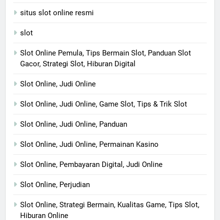
situs slot online resmi
slot
Slot Online Pemula, Tips Bermain Slot, Panduan Slot
Gacor, Strategi Slot, Hiburan Digital
Slot Online, Judi Online
Slot Online, Judi Online, Game Slot, Tips & Trik Slot
Slot Online, Judi Online, Panduan
Slot Online, Judi Online, Permainan Kasino
Slot Online, Pembayaran Digital, Judi Online
Slot Online, Perjudian
Slot Online, Strategi Bermain, Kualitas Game, Tips Slot,
Hiburan Online