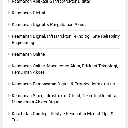
Keamanan Aplikasi & Infrastruktur Digital
Keamanan Digital
Keamanan Digital & Pengelolaan Akses
Keamanan Digital, Infrastruktur Teknologi, Site Reliability
Engineering
Keamanan Online
Keamanan Online, Manajemen Akun, Edukasi Teknologi,
Pemulihan Akses
Keamanan Pembayaran Digital & Proteksi Infrastruktur
Keamanan Siber, Infrastruktur Cloud, Teknologi Identitas,
Manajemen Akses Digital
Kesehatan Gaming Lifestyle Kesehatan Mental Tips &
Trik