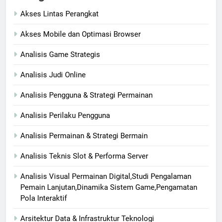
Akses Lintas Perangkat
Akses Mobile dan Optimasi Browser
Analisis Game Strategis
Analisis Judi Online
Analisis Pengguna & Strategi Permainan
Analisis Perilaku Pengguna
Analisis Permainan & Strategi Bermain
Analisis Teknis Slot & Performa Server
Analisis Visual Permainan Digital,Studi Pengalaman
Pemain Lanjutan,Dinamika Sistem Game,Pengamatan
Pola Interaktif
Arsitektur Data & Infrastruktur Teknologi