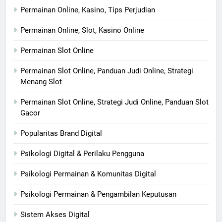
Permainan Online, Kasino, Tips Perjudian
Permainan Online, Slot, Kasino Online
Permainan Slot Online
Permainan Slot Online, Panduan Judi Online, Strategi
Menang Slot
Permainan Slot Online, Strategi Judi Online, Panduan Slot
Gacor
Popularitas Brand Digital
Psikologi Digital & Perilaku Pengguna
Psikologi Permainan & Komunitas Digital
Psikologi Permainan & Pengambilan Keputusan
Sistem Akses Digital