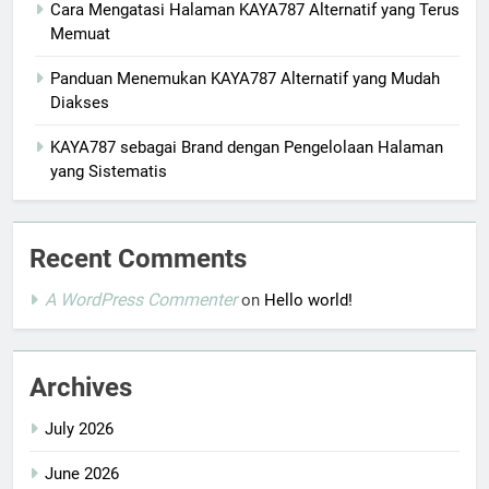
Cara Mengatasi Halaman KAYA787 Alternatif yang Terus
Memuat
Panduan Menemukan KAYA787 Alternatif yang Mudah
Diakses
KAYA787 sebagai Brand dengan Pengelolaan Halaman
yang Sistematis
Recent Comments
A WordPress Commenter
on
Hello world!
Archives
July 2026
June 2026