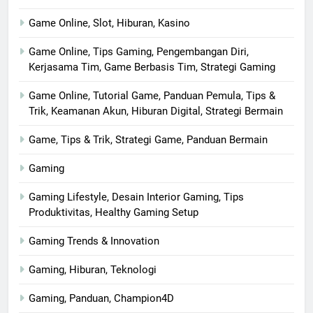
Game Online, Slot, Hiburan, Kasino
Game Online, Tips Gaming, Pengembangan Diri,
Kerjasama Tim, Game Berbasis Tim, Strategi Gaming
Game Online, Tutorial Game, Panduan Pemula, Tips &
Trik, Keamanan Akun, Hiburan Digital, Strategi Bermain
Game, Tips & Trik, Strategi Game, Panduan Bermain
Gaming
Gaming Lifestyle, Desain Interior Gaming, Tips
Produktivitas, Healthy Gaming Setup
Gaming Trends & Innovation
Gaming, Hiburan, Teknologi
Gaming, Panduan, Champion4D