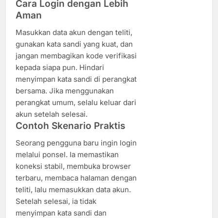
Cara Login dengan Lebih
Aman
Masukkan data akun dengan teliti,
gunakan kata sandi yang kuat, dan
jangan membagikan kode verifikasi
kepada siapa pun. Hindari
menyimpan kata sandi di perangkat
bersama. Jika menggunakan
perangkat umum, selalu keluar dari
akun setelah selesai.
Contoh Skenario Praktis
Seorang pengguna baru ingin login
melalui ponsel. Ia memastikan
koneksi stabil, membuka browser
terbaru, membaca halaman dengan
teliti, lalu memasukkan data akun.
Setelah selesai, ia tidak
menyimpan kata sandi dan