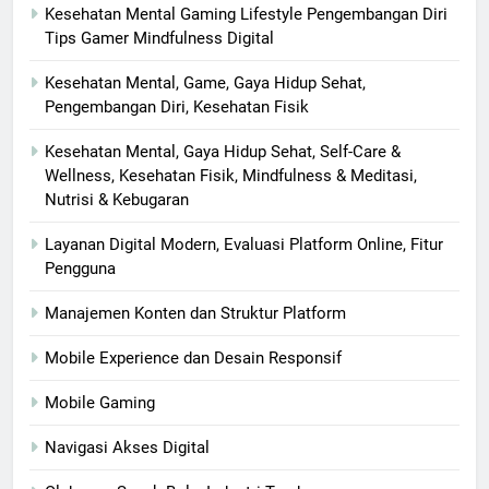
Kesehatan Mental Gaming Lifestyle Pengembangan Diri
Tips Gamer Mindfulness Digital
Kesehatan Mental, Game, Gaya Hidup Sehat,
Pengembangan Diri, Kesehatan Fisik
Kesehatan Mental, Gaya Hidup Sehat, Self-Care &
Wellness, Kesehatan Fisik, Mindfulness & Meditasi,
Nutrisi & Kebugaran
Layanan Digital Modern, Evaluasi Platform Online, Fitur
Pengguna
Manajemen Konten dan Struktur Platform
Mobile Experience dan Desain Responsif
Mobile Gaming
Navigasi Akses Digital