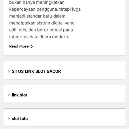
bukan hanya meningkatkan
kepercayaan pengguna, tetapi juga
menjadi standar baru dalam
menciptakan sistem digital yang
adil, etis, dan berorientasi pada
integritas data di era modern.
Read More
SITUS LINK SLOT GACOR
link slot
slot toto