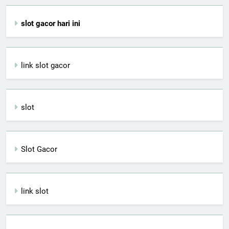
slot gacor hari ini
link slot gacor
slot
Slot Gacor
link slot