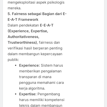
mengeksploitasi aspek psikologis
mereka.
5. Fairness sebagai Bagian dari E-
E-A-T Framework
Dalam pendekatan
E-E-A-T
(Experience, Expertise,
Authoritativeness,
Trustworthiness)
, fairness dan
verifikasi hasil berperan penting
dalam membangun kepercayaan
publik:
Experience:
Sistem harus
memberikan pengalaman
transparan di mana
pengguna memahami cara
kerja algoritma.
Expertise:
Pengembang
harus memiliki kompetensi
teknis dalam membangun