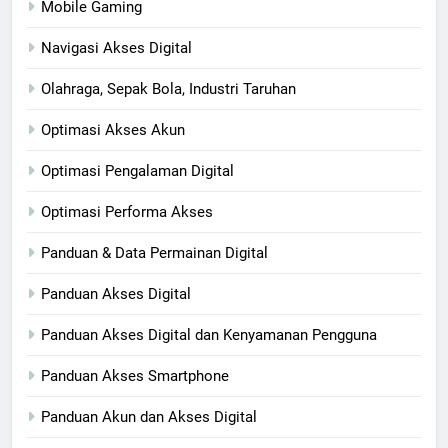
Mobile Gaming
Navigasi Akses Digital
Olahraga, Sepak Bola, Industri Taruhan
Optimasi Akses Akun
Optimasi Pengalaman Digital
Optimasi Performa Akses
Panduan & Data Permainan Digital
Panduan Akses Digital
Panduan Akses Digital dan Kenyamanan Pengguna
Panduan Akses Smartphone
Panduan Akun dan Akses Digital