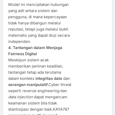
Model ini menciptakan hubungan
yang adil antara sistem dan
pengguna, di mana kepercayaan
tidak hanya dibangun melalui
reputasi, tetapi juga melalui bukti
matematis yang dapat diuji secara
independen.
4. Tantangan dalam Menjaga
Fairness Digital
Meskipun sistem acak
memberikan jaminan keadilan,
tantangan tetap ada terutama
dalam konteks
integritas data
dan
serangan manipulatif
.Cyber threat
seperti
reverse engineering
dan
data injection
dapat mengancam
keamanan sistem bila tidak
diantisipasi dengan baik.KAYA787