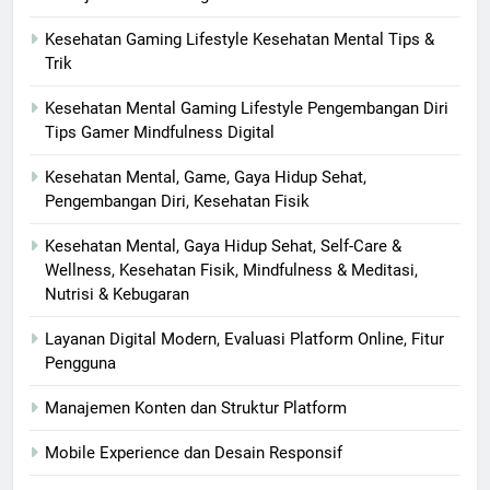
Kesehatan Gaming Lifestyle Kesehatan Mental Tips &
Trik
Kesehatan Mental Gaming Lifestyle Pengembangan Diri
Tips Gamer Mindfulness Digital
Kesehatan Mental, Game, Gaya Hidup Sehat,
Pengembangan Diri, Kesehatan Fisik
Kesehatan Mental, Gaya Hidup Sehat, Self-Care &
Wellness, Kesehatan Fisik, Mindfulness & Meditasi,
Nutrisi & Kebugaran
Layanan Digital Modern, Evaluasi Platform Online, Fitur
Pengguna
Manajemen Konten dan Struktur Platform
Mobile Experience dan Desain Responsif