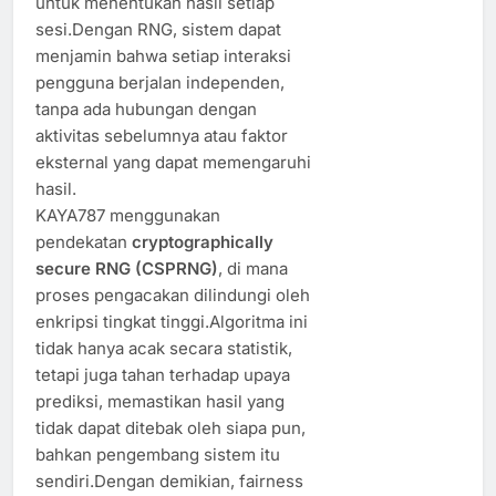
untuk menentukan hasil setiap
sesi.Dengan RNG, sistem dapat
menjamin bahwa setiap interaksi
pengguna berjalan independen,
tanpa ada hubungan dengan
aktivitas sebelumnya atau faktor
eksternal yang dapat memengaruhi
hasil.
KAYA787 menggunakan
pendekatan
cryptographically
secure RNG (CSPRNG)
, di mana
proses pengacakan dilindungi oleh
enkripsi tingkat tinggi.Algoritma ini
tidak hanya acak secara statistik,
tetapi juga tahan terhadap upaya
prediksi, memastikan hasil yang
tidak dapat ditebak oleh siapa pun,
bahkan pengembang sistem itu
sendiri.Dengan demikian, fairness