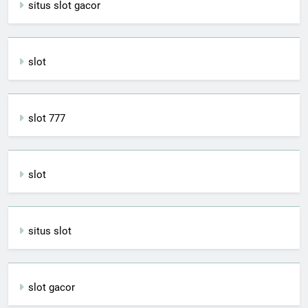
situs slot gacor
slot
slot 777
slot
situs slot
slot gacor