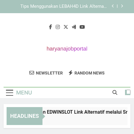
Skip
Cara Mengatasi Halaman KAYA787 Alternatif
to
yang Terus Memuat
content
Panduan Menemukan KAYA787 Alternatif yang
Mudah Diakses
Cara Menggunakan EDWINSLOT Link Alternatif
melalui Smartphone dengan Lebih Praktis dan
Aman
Tips Menggunakan LEBAH4D Link Alternatif
melalui Browser Mobile
Cara Mengatasi Halaman KAYA787 Alternatif
yang Terus Memuat
Haryana Job
Temukan Informasi Lowongan Kerja Di
Panduan Menemukan KAYA787 Alternatif yang
NEWSLETTER
RANDOM NEWS
Portal
Mudah Diakses
Haryana Di Haryana Job Portal.
MENU
ara Menggunakan EDWINSLOT Link Alternatif melalui Smartph
HEADLINES
Weeks Ago