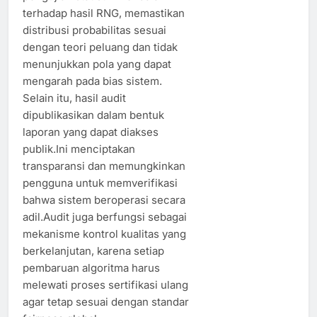
terhadap hasil RNG, memastikan
distribusi probabilitas sesuai
dengan teori peluang dan tidak
menunjukkan pola yang dapat
mengarah pada bias sistem.
Selain itu, hasil audit
dipublikasikan dalam bentuk
laporan yang dapat diakses
publik.Ini menciptakan
transparansi dan memungkinkan
pengguna untuk memverifikasi
bahwa sistem beroperasi secara
adil.Audit juga berfungsi sebagai
mekanisme kontrol kualitas yang
berkelanjutan, karena setiap
pembaruan algoritma harus
melewati proses sertifikasi ulang
agar tetap sesuai dengan standar