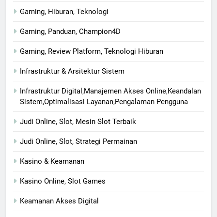
Gaming, Hiburan, Teknologi
Gaming, Panduan, Champion4D
Gaming, Review Platform, Teknologi Hiburan
Infrastruktur & Arsitektur Sistem
Infrastruktur Digital,Manajemen Akses Online,Keandalan
Sistem,Optimalisasi Layanan,Pengalaman Pengguna
Judi Online, Slot, Mesin Slot Terbaik
Judi Online, Slot, Strategi Permainan
Kasino & Keamanan
Kasino Online, Slot Games
Keamanan Akses Digital