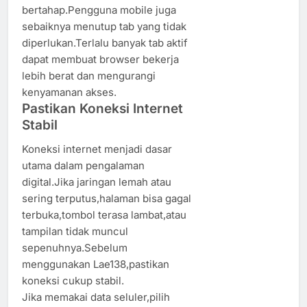
bertahap.Pengguna mobile juga
sebaiknya menutup tab yang tidak
diperlukan.Terlalu banyak tab aktif
dapat membuat browser bekerja
lebih berat dan mengurangi
kenyamanan akses.
Pastikan Koneksi Internet
Stabil
Koneksi internet menjadi dasar
utama dalam pengalaman
digital.Jika jaringan lemah atau
sering terputus,halaman bisa gagal
terbuka,tombol terasa lambat,atau
tampilan tidak muncul
sepenuhnya.Sebelum
menggunakan Lae138,pastikan
koneksi cukup stabil.
Jika memakai data seluler,pilih