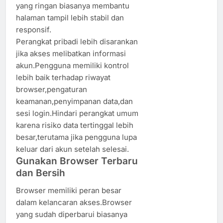
yang ringan biasanya membantu
halaman tampil lebih stabil dan
responsif.
Perangkat pribadi lebih disarankan
jika akses melibatkan informasi
akun.Pengguna memiliki kontrol
lebih baik terhadap riwayat
browser,pengaturan
keamanan,penyimpanan data,dan
sesi login.Hindari perangkat umum
karena risiko data tertinggal lebih
besar,terutama jika pengguna lupa
keluar dari akun setelah selesai.
Gunakan Browser Terbaru
dan Bersih
Browser memiliki peran besar
dalam kelancaran akses.Browser
yang sudah diperbarui biasanya