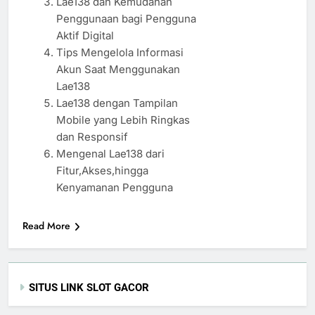
Lae138 dan Kemudahan
Penggunaan bagi Pengguna
Aktif Digital
Tips Mengelola Informasi
Akun Saat Menggunakan
Lae138
Lae138 dengan Tampilan
Mobile yang Lebih Ringkas
dan Responsif
Mengenal Lae138 dari
Fitur,Akses,hingga
Kenyamanan Pengguna
Read More
SITUS LINK SLOT GACOR