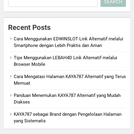
SEARCH
Recent Posts
Cara Menggunakan EDWINSLOT Link Alternatif melalui
Smartphone dengan Lebih Praktis dan Aman
Tips Menggunakan LEBAH4D Link Alternatif melalui
Browser Mobile
Cara Mengatasi Halaman KAYA787 Alternatif yang Terus
Memuat
Panduan Menemukan KAYA787 Alternatif yang Mudah
Diakses
KAYA787 sebagai Brand dengan Pengelolaan Halaman
yang Sistematis