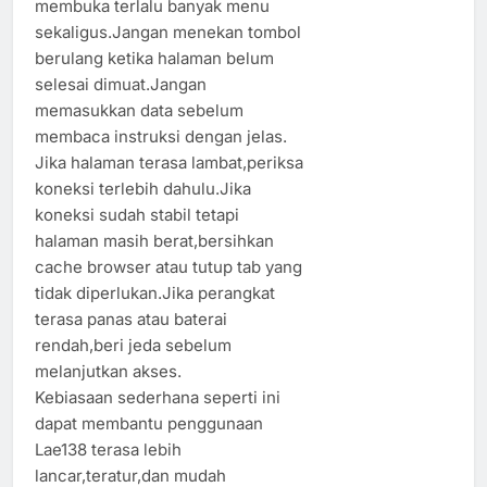
membuka terlalu banyak menu
sekaligus.Jangan menekan tombol
berulang ketika halaman belum
selesai dimuat.Jangan
memasukkan data sebelum
membaca instruksi dengan jelas.
Jika halaman terasa lambat,periksa
koneksi terlebih dahulu.Jika
koneksi sudah stabil tetapi
halaman masih berat,bersihkan
cache browser atau tutup tab yang
tidak diperlukan.Jika perangkat
terasa panas atau baterai
rendah,beri jeda sebelum
melanjutkan akses.
Kebiasaan sederhana seperti ini
dapat membantu penggunaan
Lae138 terasa lebih
lancar,teratur,dan mudah