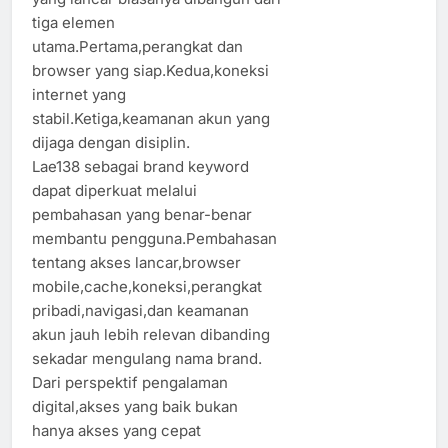
tiga elemen
utama.Pertama,perangkat dan
browser yang siap.Kedua,koneksi
internet yang
stabil.Ketiga,keamanan akun yang
dijaga dengan disiplin.
Lae138 sebagai brand keyword
dapat diperkuat melalui
pembahasan yang benar-benar
membantu pengguna.Pembahasan
tentang akses lancar,browser
mobile,cache,koneksi,perangkat
pribadi,navigasi,dan keamanan
akun jauh lebih relevan dibanding
sekadar mengulang nama brand.
Dari perspektif pengalaman
digital,akses yang baik bukan
hanya akses yang cepat