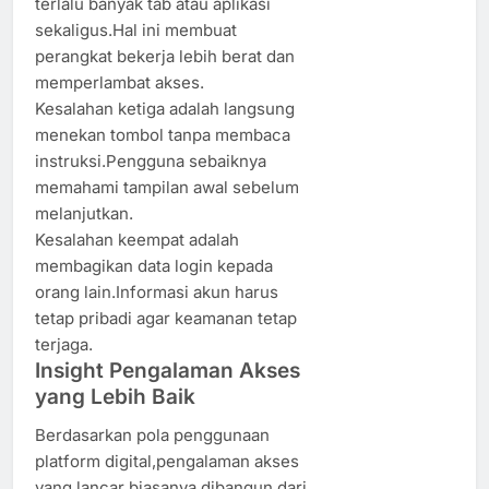
terlalu banyak tab atau aplikasi
sekaligus.Hal ini membuat
perangkat bekerja lebih berat dan
memperlambat akses.
Kesalahan ketiga adalah langsung
menekan tombol tanpa membaca
instruksi.Pengguna sebaiknya
memahami tampilan awal sebelum
melanjutkan.
Kesalahan keempat adalah
membagikan data login kepada
orang lain.Informasi akun harus
tetap pribadi agar keamanan tetap
terjaga.
Insight Pengalaman Akses
yang Lebih Baik
Berdasarkan pola penggunaan
platform digital,pengalaman akses
yang lancar biasanya dibangun dari