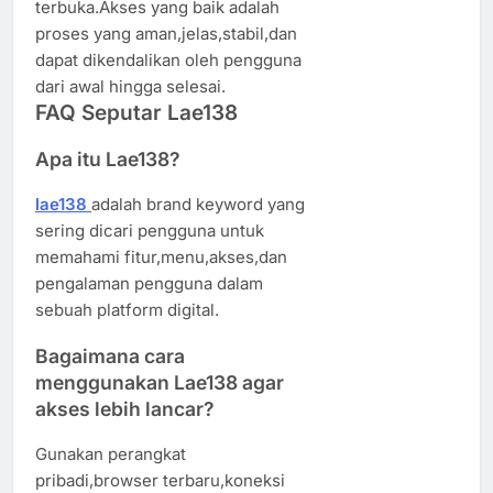
terbuka.Akses yang baik adalah
proses yang aman,jelas,stabil,dan
dapat dikendalikan oleh pengguna
dari awal hingga selesai.
FAQ Seputar Lae138
Apa itu Lae138?
lae138
adalah brand keyword yang
sering dicari pengguna untuk
memahami fitur,menu,akses,dan
pengalaman pengguna dalam
sebuah platform digital.
Bagaimana cara
menggunakan Lae138 agar
akses lebih lancar?
Gunakan perangkat
pribadi,browser terbaru,koneksi