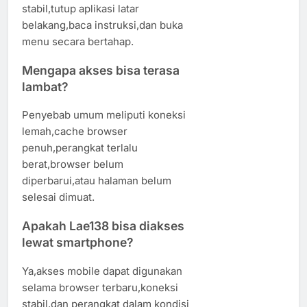
stabil,tutup aplikasi latar
belakang,baca instruksi,dan buka
menu secara bertahap.
Mengapa akses bisa terasa
lambat?
Penyebab umum meliputi koneksi
lemah,cache browser
penuh,perangkat terlalu
berat,browser belum
diperbarui,atau halaman belum
selesai dimuat.
Apakah Lae138 bisa diakses
lewat smartphone?
Ya,akses mobile dapat digunakan
selama browser terbaru,koneksi
stabil,dan perangkat dalam kondisi