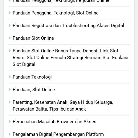
Panduan Pengguna, Teknologi, Perjudian Online
Panduan Pengguna, Teknologi, Slot Online
Panduan Registrasi dan Troubleshooting Akses Digital
Panduan Slot Online
Panduan Slot Online Bonus Tanpa Deposit Link Slot
Resmi Slot Online Pemula Strategi Bermain Slot Edukasi
Slot Digital
Panduan Teknologi
Panduan, Slot Online
Parenting, Kesehatan Anak, Gaya Hidup Keluarga,
Perawatan Balita, Tips Ibu dan Anak
Pemecahan Masalah Browser dan Akses
Pengalaman Digital,Pengembangan Platform