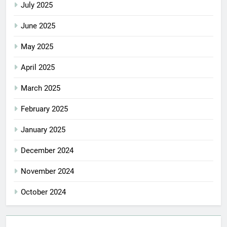
July 2025
June 2025
May 2025
April 2025
March 2025
February 2025
January 2025
December 2024
November 2024
October 2024