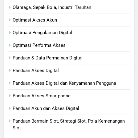
Olahraga, Sepak Bola, Industri Taruhan
Optimasi Akses Akun
Optimasi Pengalaman Digital
Optimasi Performa Akses
Panduan & Data Permainan Digital
Panduan Akses Digital
Panduan Akses Digital dan Kenyamanan Pengguna
Panduan Akses Smartphone
Panduan Akun dan Akses Digital
Panduan Bermain Slot, Strategi Slot, Pola Kemenangan
Slot