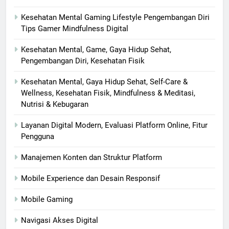
Kesehatan Mental Gaming Lifestyle Pengembangan Diri
Tips Gamer Mindfulness Digital
Kesehatan Mental, Game, Gaya Hidup Sehat,
Pengembangan Diri, Kesehatan Fisik
Kesehatan Mental, Gaya Hidup Sehat, Self-Care &
Wellness, Kesehatan Fisik, Mindfulness & Meditasi,
Nutrisi & Kebugaran
Layanan Digital Modern, Evaluasi Platform Online, Fitur
Pengguna
Manajemen Konten dan Struktur Platform
Mobile Experience dan Desain Responsif
Mobile Gaming
Navigasi Akses Digital