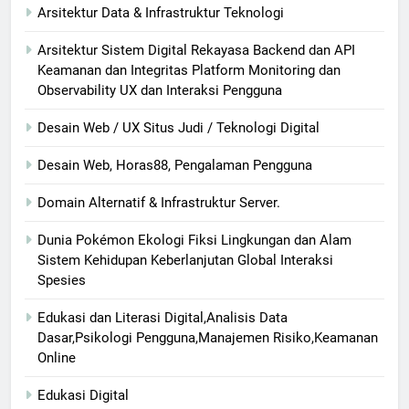
Arsitektur Data & Infrastruktur Teknologi
Arsitektur Sistem Digital Rekayasa Backend dan API
Keamanan dan Integritas Platform Monitoring dan
Observability UX dan Interaksi Pengguna
Desain Web / UX Situs Judi / Teknologi Digital
Desain Web, Horas88, Pengalaman Pengguna
Domain Alternatif & Infrastruktur Server.
Dunia Pokémon Ekologi Fiksi Lingkungan dan Alam
Sistem Kehidupan Keberlanjutan Global Interaksi
Spesies
Edukasi dan Literasi Digital,Analisis Data
Dasar,Psikologi Pengguna,Manajemen Risiko,Keamanan
Online
Edukasi Digital