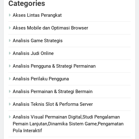
Categories
Akses Lintas Perangkat
Akses Mobile dan Optimasi Browser
Analisis Game Strategis
Analisis Judi Online
Analisis Pengguna & Strategi Permainan
Analisis Perilaku Pengguna
Analisis Permainan & Strategi Bermain
Analisis Teknis Slot & Performa Server
Analisis Visual Permainan Digital,Studi Pengalaman
Pemain Lanjutan,Dinamika Sistem Game,Pengamatan
Pola Interaktif