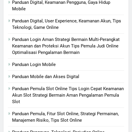
Panduan Digital, Keamanan Pengguna, Gaya Hidup
Mobile
Panduan Digital, User Experience, Keamanan Akun, Tips
Teknologi, Game Online
Panduan Login Aman Strategi Bermain Multi-Perangkat
Keamanan dan Proteksi Akun Tips Pemula Judi Online
Optimalisasi Pengalaman Bermain
Panduan Login Mobile
Panduan Mobile dan Akses Digital
Panduan Pemula Slot Online Tips Login Cepat Keamanan
Akun Slot Strategi Bermain Aman Pengalaman Pemula
Slot
Panduan Pemula, Fitur Slot Online, Strategi Permainan,
Manajemen Risiko, Tips Slot Online