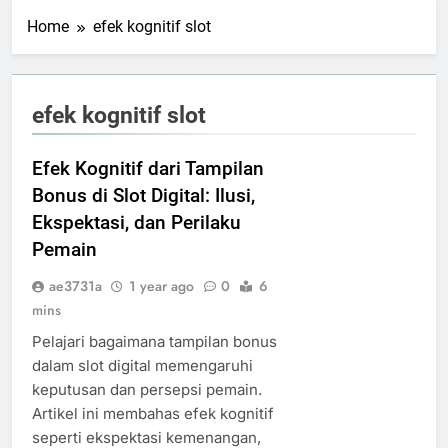
Home
efek kognitif slot
efek kognitif slot
Efek Kognitif dari Tampilan
Bonus di Slot Digital: Ilusi,
Ekspektasi, dan Perilaku
Pemain
ae3731a
1 year ago
0
6
mins
Pelajari bagaimana tampilan bonus
dalam slot digital memengaruhi
keputusan dan persepsi pemain.
Artikel ini membahas efek kognitif
seperti ekspektasi kemenangan,