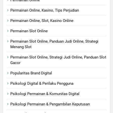
Permainan Online
Permainan Online, Kasino, Tips Perjudian
Permainan Online, Slot, Kasino Online
Permainan Slot Online
Permainan Slot Online, Panduan Judi Online, Strategi
Menang Slot
Permainan Slot Online, Strategi Judi Online, Panduan Slot
Gacor
Popularitas Brand Digital
Psikologi Digital & Perilaku Pengguna
Psikologi Permainan & Komunitas Digital
Psikologi Permainan & Pengambilan Keputusan