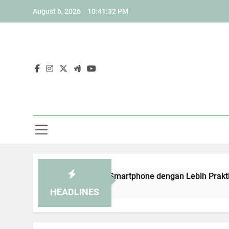
Skip
August 6, 2026
10:41:33 PM
to
content
Har
Temukan I
ternatif melalui Smartphone dengan Lebih Praktis dan Aman
HEADLINES