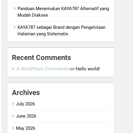
Panduan Menemukan KAYA787 Alternatif yang
Mudah Diakses
KAYA787 sebagai Brand dengan Pengelolaan
Halaman yang Sistematis
Recent Comments
A WordPress Commenter
on
Hello world!
Archives
July 2026
June 2026
May 2026