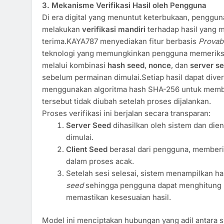
3. Mekanisme Verifikasi Hasil oleh Pengguna
Di era digital yang menuntut keterbukaan, pengguna
melakukan
verifikasi mandiri
terhadap hasil yang 
terima.KAYA787 menyediakan fitur berbasis
Provab
teknologi yang memungkinkan pengguna memeriksa
melalui kombinasi
hash seed
,
nonce
, dan
server s
sebelum permainan dimulai.Setiap hasil dapat diveri
menggunakan algoritma hash SHA-256 untuk membu
tersebut tidak diubah setelah proses dijalankan.
Proses verifikasi ini berjalan secara transparan:
Server Seed
dihasilkan oleh sistem dan dien
dimulai.
Client Seed
berasal dari pengguna, memberika
dalam proses acak.
Setelah sesi selesai, sistem menampilkan h
seed
sehingga pengguna dapat menghitung 
memastikan kesesuaian hasil.
Model ini menciptakan hubungan yang adil antara 