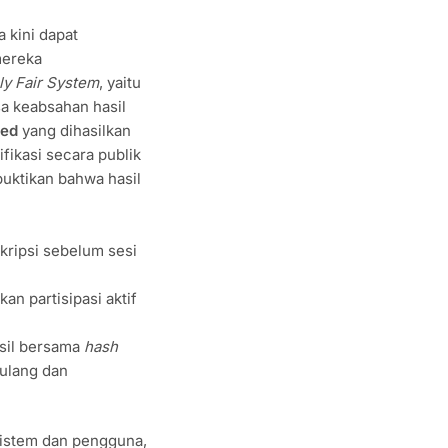
 kini dapat
mereka
ly Fair System
, yaitu
 keabsahan hasil
eed
yang dihasilkan
fikasi secara publik
ktikan bahwa hasil
kripsi sebelum sesi
n partisipasi aktif
asil bersama
hash
ulang dan
sistem dan pengguna,