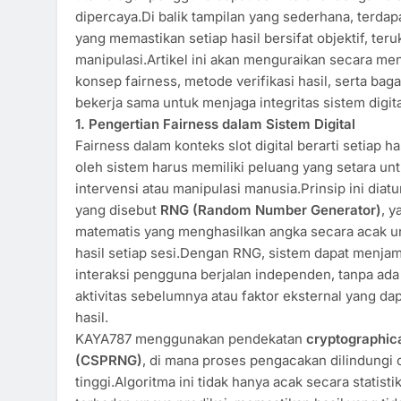
dipercaya.Di balik tampilan yang sederhana, terdap
yang memastikan setiap hasil bersifat objektif, ter
manipulasi.Artikel ini akan menguraikan secara me
konsep fairness, metode verifikasi hasil, serta ba
bekerja sama untuk menjaga integritas sistem digit
1. Pengertian Fairness dalam Sistem Digital
Fairness dalam konteks slot digital berarti setiap ha
oleh sistem harus memiliki peluang yang setara un
intervensi atau manipulasi manusia.Prinsip ini diatu
yang disebut
RNG (Random Number Generator)
, y
matematis yang menghasilkan angka secara acak 
hasil setiap sesi.Dengan RNG, sistem dapat menja
interaksi pengguna berjalan independen, tanpa a
aktivitas sebelumnya atau faktor eksternal yang d
hasil.
KAYA787 menggunakan pendekatan
cryptographic
(CSPRNG)
, di mana proses pengacakan dilindungi o
tinggi.Algoritma ini tidak hanya acak secara statistik