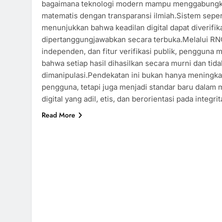
bagaimana teknologi modern mampu menggabungk
matematis dengan transparansi ilmiah.Sistem sepe
menunjukkan bahwa keadilan digital dapat diverifika
dipertanggungjawabkan secara terbuka.Melalui RN
independen, dan fitur verifikasi publik, pengguna m
bahwa setiap hasil dihasilkan secara murni dan tida
dimanipulasi.Pendekatan ini bukan hanya meningk
pengguna, tetapi juga menjadi standar baru dalam
digital yang adil, etis, dan berorientasi pada integri
Read More