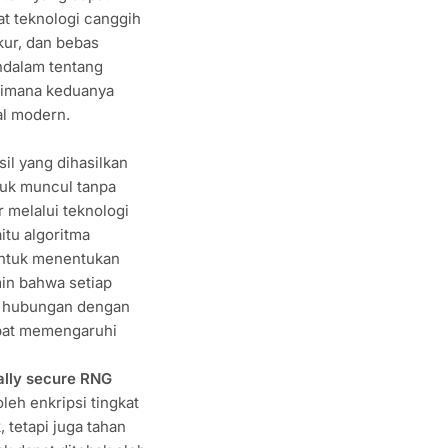
at teknologi canggih
ukur, dan bebas
ndalam tentang
gaimana keduanya
al modern.
sil yang dihasilkan
tuk muncul tanpa
r melalui teknologi
aitu algoritma
untuk menentukan
min bahwa setiap
da hubungan dengan
apat memengaruhi
ally secure RNG
leh enkripsi tingkat
, tetapi juga tahan