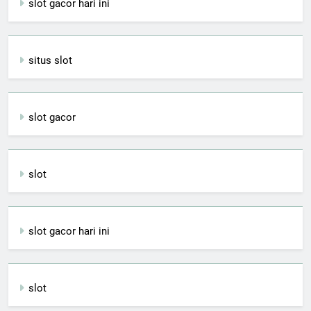
slot gacor hari ini
situs slot
slot gacor
slot
slot gacor hari ini
slot