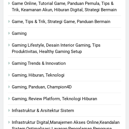
Game Online, Tutorial Game, Panduan Pemula, Tips &
Trik, Keamanan Akun, Hiburan Digital, Strategi Bermain
Game, Tips & Trik, Strategi Game, Panduan Bermain
Gaming
Gaming Lifestyle, Desain Interior Gaming, Tips
Produktivitas, Healthy Gaming Setup
Gaming Trends & Innovation
Gaming, Hiburan, Teknologi
Gaming, Panduan, Champion4D
Gaming, Review Platform, Teknologi Hiburan
Infrastruktur & Arsitektur Sistem
Infrastruktur Digital,Manajemen Akses Online,Keandalan
Sistem,Optimalisasi Layanan,Pengalaman Pengguna