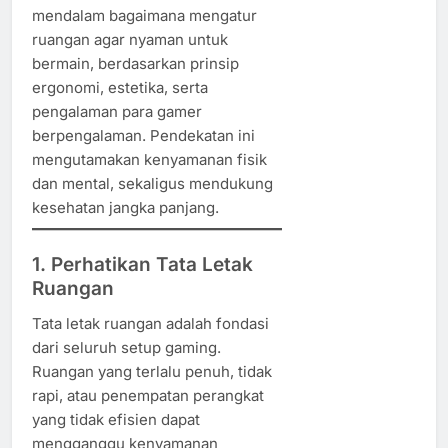
mendalam bagaimana mengatur
ruangan agar nyaman untuk
bermain, berdasarkan prinsip
ergonomi, estetika, serta
pengalaman para gamer
berpengalaman. Pendekatan ini
mengutamakan kenyamanan fisik
dan mental, sekaligus mendukung
kesehatan jangka panjang.
1. Perhatikan Tata Letak
Ruangan
Tata letak ruangan adalah fondasi
dari seluruh setup gaming.
Ruangan yang terlalu penuh, tidak
rapi, atau penempatan perangkat
yang tidak efisien dapat
mengganggu kenyamanan