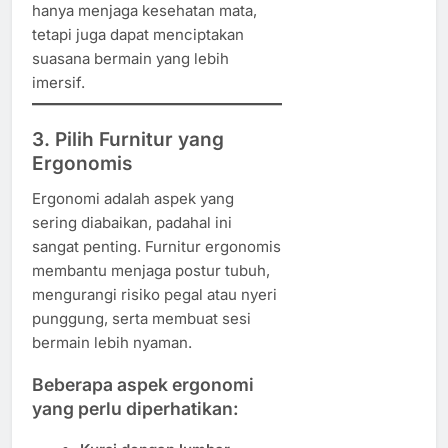
hanya menjaga kesehatan mata,
tetapi juga dapat menciptakan
suasana bermain yang lebih
imersif.
3. Pilih Furnitur yang
Ergonomis
Ergonomi adalah aspek yang
sering diabaikan, padahal ini
sangat penting. Furnitur ergonomis
membantu menjaga postur tubuh,
mengurangi risiko pegal atau nyeri
punggung, serta membuat sesi
bermain lebih nyaman.
Beberapa aspek ergonomi
yang perlu diperhatikan: