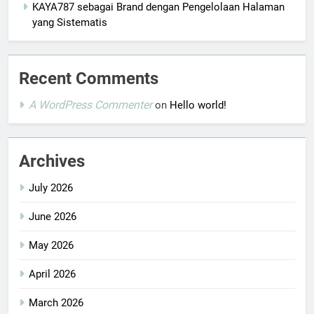
KAYA787 sebagai Brand dengan Pengelolaan Halaman
yang Sistematis
Recent Comments
A WordPress Commenter
on
Hello world!
Archives
July 2026
June 2026
May 2026
April 2026
March 2026