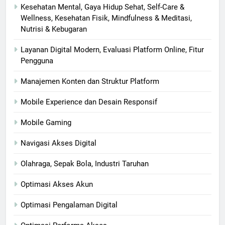
Kesehatan Mental, Gaya Hidup Sehat, Self-Care &
Wellness, Kesehatan Fisik, Mindfulness & Meditasi,
Nutrisi & Kebugaran
Layanan Digital Modern, Evaluasi Platform Online, Fitur
Pengguna
Manajemen Konten dan Struktur Platform
Mobile Experience dan Desain Responsif
Mobile Gaming
Navigasi Akses Digital
Olahraga, Sepak Bola, Industri Taruhan
Optimasi Akses Akun
Optimasi Pengalaman Digital