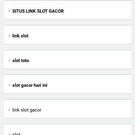
SITUS LINK SLOT GACOR
link slot
slot toto
slot gacor hari ini
link slot gacor
slot