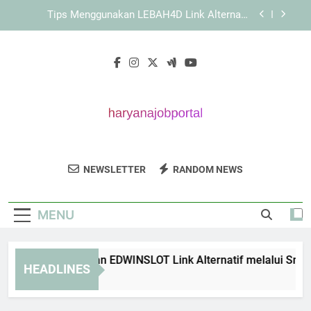
Skip
Cara Mengatasi Halaman KAYA787 Alternatif
to
yang Terus Memuat
content
Panduan Menemukan KAYA787 Alternatif yang
Mudah Diakses
Cara Menggunakan EDWINSLOT Link Alternatif
melalui Smartphone dengan Lebih Praktis dan
Aman
Tips Menggunakan LEBAH4D Link Alternatif
melalui Browser Mobile
Cara Mengatasi Halaman KAYA787 Alternatif
yang Terus Memuat
Haryana Job
Temukan Informasi Lowongan Kerja Di
Panduan Menemukan KAYA787 Alternatif yang
NEWSLETTER
RANDOM NEWS
Portal
Mudah Diakses
Haryana Di Haryana Job Portal.
MENU
ra Menggunakan EDWINSLOT Link Alternatif melalui Smartph
HEADLINES
Weeks Ago