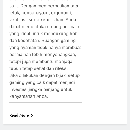
sulit. Dengan memperhatikan tata
letak, pencahayaan, ergonomi,
ventilasi, serta kebersihan, Anda
dapat menciptakan ruang bermain
yang ideal untuk mendukung hobi
dan kesehatan. Ruangan gaming
yang nyaman tidak hanya membuat
permainan lebih menyenangkan,
tetapi juga membantu menjaga
tubuh tetap sehat dan rileks.
Jika dilakukan dengan bijak, setup
gaming yang baik dapat menjadi
investasi jangka panjang untuk
kenyamanan Anda.
Read More