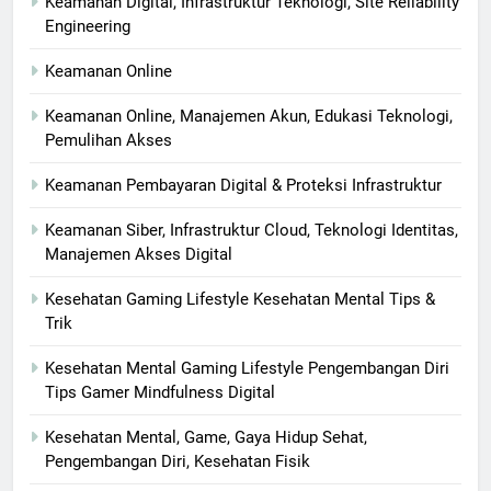
Keamanan Digital, Infrastruktur Teknologi, Site Reliability
Engineering
Keamanan Online
Keamanan Online, Manajemen Akun, Edukasi Teknologi,
Pemulihan Akses
Keamanan Pembayaran Digital & Proteksi Infrastruktur
Keamanan Siber, Infrastruktur Cloud, Teknologi Identitas,
Manajemen Akses Digital
Kesehatan Gaming Lifestyle Kesehatan Mental Tips &
Trik
Kesehatan Mental Gaming Lifestyle Pengembangan Diri
Tips Gamer Mindfulness Digital
Kesehatan Mental, Game, Gaya Hidup Sehat,
Pengembangan Diri, Kesehatan Fisik