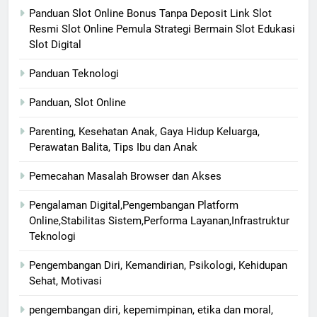
Panduan Slot Online Bonus Tanpa Deposit Link Slot
Resmi Slot Online Pemula Strategi Bermain Slot Edukasi
Slot Digital
Panduan Teknologi
Panduan, Slot Online
Parenting, Kesehatan Anak, Gaya Hidup Keluarga,
Perawatan Balita, Tips Ibu dan Anak
Pemecahan Masalah Browser dan Akses
Pengalaman Digital,Pengembangan Platform
Online,Stabilitas Sistem,Performa Layanan,Infrastruktur
Teknologi
Pengembangan Diri, Kemandirian, Psikologi, Kehidupan
Sehat, Motivasi
pengembangan diri, kepemimpinan, etika dan moral,