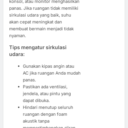
konsol, atau monitor menghasilkan
panas. Jika ruangan tidak memiliki
sirkulasi udara yang baik, suhu
akan cepat meningkat dan
membuat bermain menjadi tidak
nyaman.
Tips mengatur sirkulasi
udara:
Gunakan kipas angin atau
AC jika ruangan Anda mudah
panas.
Pastikan ada ventilasi,
jendela, atau pintu yang
dapat dibuka.
Hindari menutup seluruh
ruangan dengan foam
akustik tanpa
mempertimbangkan aliran