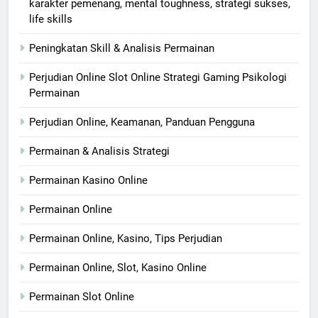
karakter pemenang, mental toughness, strategi sukses,
life skills
Peningkatan Skill & Analisis Permainan
Perjudian Online Slot Online Strategi Gaming Psikologi
Permainan
Perjudian Online, Keamanan, Panduan Pengguna
Permainan & Analisis Strategi
Permainan Kasino Online
Permainan Online
Permainan Online, Kasino, Tips Perjudian
Permainan Online, Slot, Kasino Online
Permainan Slot Online