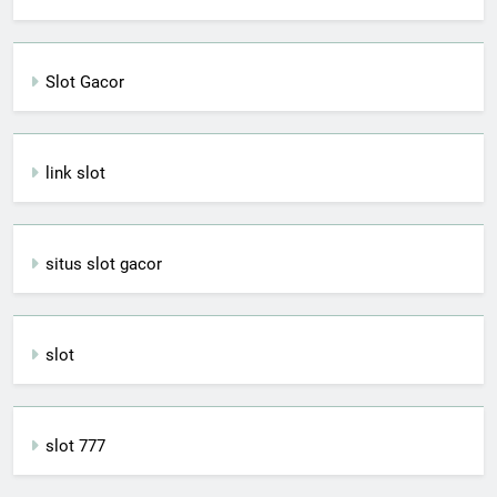
Slot Gacor
link slot
situs slot gacor
slot
slot 777