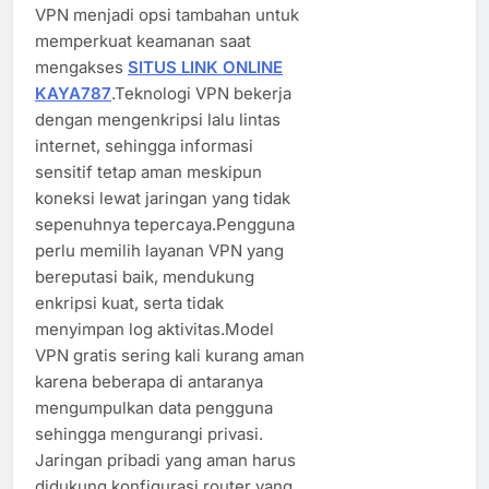
VPN menjadi opsi tambahan untuk
memperkuat keamanan saat
mengakses
SITUS LINK ONLINE
KAYA787
.Teknologi VPN bekerja
dengan mengenkripsi lalu lintas
internet, sehingga informasi
sensitif tetap aman meskipun
koneksi lewat jaringan yang tidak
sepenuhnya tepercaya.Pengguna
perlu memilih layanan VPN yang
bereputasi baik, mendukung
enkripsi kuat, serta tidak
menyimpan log aktivitas.Model
VPN gratis sering kali kurang aman
karena beberapa di antaranya
mengumpulkan data pengguna
sehingga mengurangi privasi.
Jaringan pribadi yang aman harus
didukung konfigurasi router yang