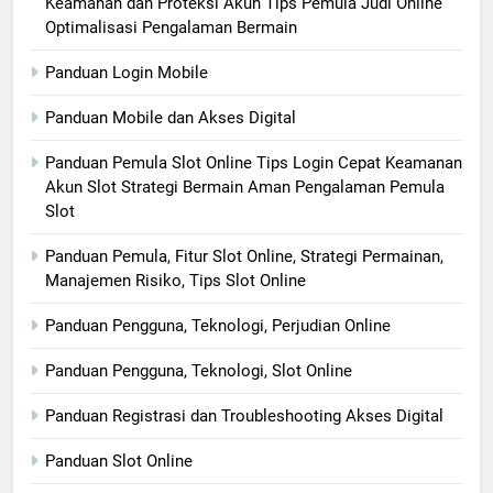
Keamanan dan Proteksi Akun Tips Pemula Judi Online
Optimalisasi Pengalaman Bermain
Panduan Login Mobile
Panduan Mobile dan Akses Digital
Panduan Pemula Slot Online Tips Login Cepat Keamanan
Akun Slot Strategi Bermain Aman Pengalaman Pemula
Slot
Panduan Pemula, Fitur Slot Online, Strategi Permainan,
Manajemen Risiko, Tips Slot Online
Panduan Pengguna, Teknologi, Perjudian Online
Panduan Pengguna, Teknologi, Slot Online
Panduan Registrasi dan Troubleshooting Akses Digital
Panduan Slot Online