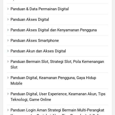
Panduan & Data Permainan Digital
Panduan Akses Digital
Panduan Akses Digital dan Kenyamanan Pengguna
Panduan Akses Smartphone
Panduan Akun dan Akses Digital
Panduan Bermain Slot, Strategi Slot, Pola Kemenangan
Slot
Panduan Digital, Keamanan Pengguna, Gaya Hidup
Mobile
Panduan Digital, User Experience, Keamanan Akun, Tips
Teknologi, Game Online
Panduan Login Aman Strategi Bermain Multi-Perangkat