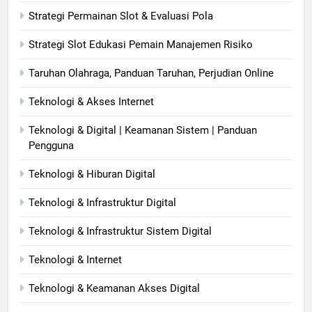
Strategi Permainan Slot & Evaluasi Pola
Strategi Slot Edukasi Pemain Manajemen Risiko
Taruhan Olahraga, Panduan Taruhan, Perjudian Online
Teknologi & Akses Internet
Teknologi & Digital | Keamanan Sistem | Panduan
Pengguna
Teknologi & Hiburan Digital
Teknologi & Infrastruktur Digital
Teknologi & Infrastruktur Sistem Digital
Teknologi & Internet
Teknologi & Keamanan Akses Digital