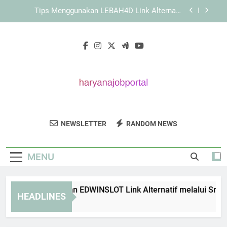
Skip
Cara Mengatasi Halaman KAYA787 Alternatif
to
yang Terus Memuat
content
Panduan Menemukan KAYA787 Alternatif yang
Mudah Diakses
Cara Menggunakan EDWINSLOT Link Alternatif
melalui Smartphone dengan Lebih Praktis dan
Aman
Tips Menggunakan LEBAH4D Link Alternatif
melalui Browser Mobile
Cara Mengatasi Halaman KAYA787 Alternatif
yang Terus Memuat
Haryana Job
Temukan Informasi Lowongan Kerja Di
Panduan Menemukan KAYA787 Alternatif yang
NEWSLETTER
RANDOM NEWS
Portal
Mudah Diakses
Haryana Di Haryana Job Portal.
MENU
ra Menggunakan EDWINSLOT Link Alternatif melalui Smartph
HEADLINES
Weeks Ago