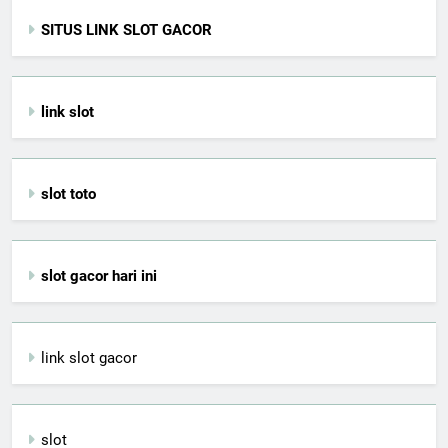
SITUS LINK SLOT GACOR
link slot
slot toto
slot gacor hari ini
link slot gacor
slot