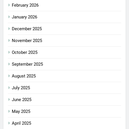
February 2026
January 2026
December 2025
November 2025
October 2025
September 2025
August 2025
July 2025
June 2025
May 2025
April 2025