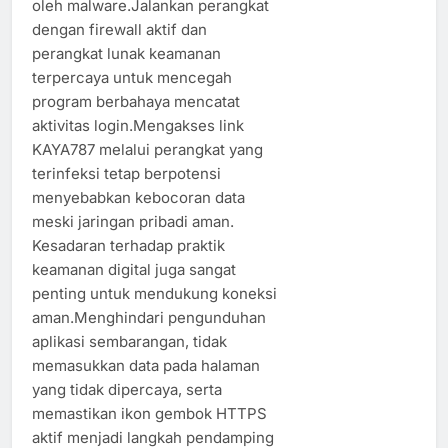
oleh malware.Jalankan perangkat
dengan firewall aktif dan
perangkat lunak keamanan
terpercaya untuk mencegah
program berbahaya mencatat
aktivitas login.Mengakses link
KAYA787 melalui perangkat yang
terinfeksi tetap berpotensi
menyebabkan kebocoran data
meski jaringan pribadi aman.
Kesadaran terhadap praktik
keamanan digital juga sangat
penting untuk mendukung koneksi
aman.Menghindari pengunduhan
aplikasi sembarangan, tidak
memasukkan data pada halaman
yang tidak dipercaya, serta
memastikan ikon gembok HTTPS
aktif menjadi langkah pendamping