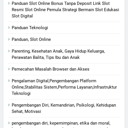
Panduan Slot Online Bonus Tanpa Deposit Link Slot
Resmi Slot Online Pemula Strategi Bermain Slot Edukasi
Slot Digital
Panduan Teknologi
Panduan, Slot Online
Parenting, Kesehatan Anak, Gaya Hidup Keluarga,
Perawatan Balita, Tips Ibu dan Anak
Pemecahan Masalah Browser dan Akses
Pengalaman Digital,Pengembangan Platform
Online,Stabilitas Sistem,Performa Layanan,Infrastruktur
Teknologi
Pengembangan Diri, Kemandirian, Psikologi, Kehidupan
Sehat, Motivasi
pengembangan diri, kepemimpinan, etika dan moral,