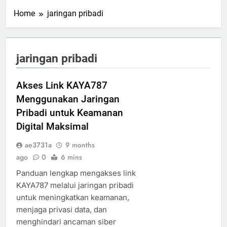
Home
jaringan pribadi
jaringan pribadi
Akses Link KAYA787
Menggunakan Jaringan
Pribadi untuk Keamanan
Digital Maksimal
ae3731a
9 months
ago
0
6 mins
Panduan lengkap mengakses link
KAYA787 melalui jaringan pribadi
untuk meningkatkan keamanan,
menjaga privasi data, dan
menghindari ancaman siber