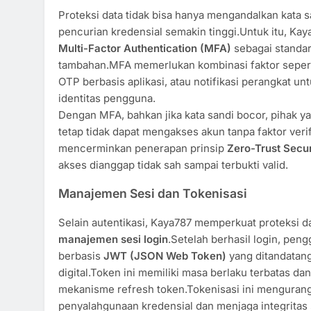
Proteksi data tidak bisa hanya mengandalkan kata sa
pencurian kredensial semakin tinggi.Untuk itu, K
Multi-Factor Authentication (MFA)
sebagai standa
tambahan.MFA memerlukan kombinasi faktor seper
OTP berbasis aplikasi, atau notifikasi perangkat un
identitas pengguna.
Dengan MFA, bahkan jika kata sandi bocor, pihak y
tetap tidak dapat mengakses akun tanpa faktor verif
mencerminkan penerapan prinsip
Zero-Trust Secur
akses dianggap tidak sah sampai terbukti valid.
Manajemen Sesi dan Tokenisasi
Selain autentikasi, Kaya787 memperkuat proteksi da
manajemen sesi login
.Setelah berhasil login, pen
berbasis
JWT (JSON Web Token)
yang ditandatang
digital.Token ini memiliki masa berlaku terbatas dan
mekanisme refresh token.Tokenisasi ini mengurangi
penyalahgunaan kredensial dan menjaga integritas