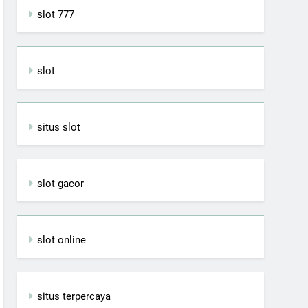
slot 777
slot
situs slot
slot gacor
slot online
situs terpercaya