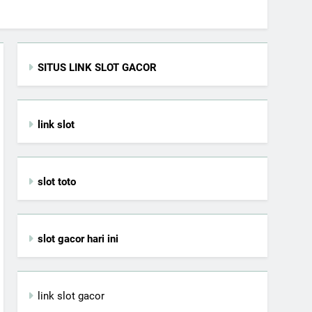
SITUS LINK SLOT GACOR
link slot
slot toto
slot gacor hari ini
link slot gacor