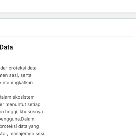
 Data
dar proteksi data,
men sesi, serta
uk meningkatkan
 dalam ekosistem
er menuntut setiap
n tinggi, khususnya
 pengguna.Dalam
proteksi data yang
ktor, manajemen sesi,