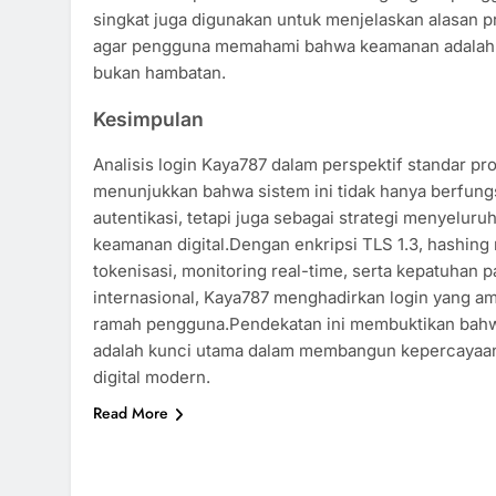
singkat juga digunakan untuk menjelaskan alasan p
agar pengguna memahami bahwa keamanan adalah 
bukan hambatan.
Kesimpulan
Analisis login Kaya787 dalam perspektif standar pro
menunjukkan bahwa sistem ini tidak hanya berfun
autentikasi, tetapi juga sebagai strategi menyelur
keamanan digital.Dengan enkripsi TLS 1.3, hashin
tokenisasi, monitoring real-time, serta kepatuhan p
internasional, Kaya787 menghadirkan login yang am
ramah pengguna.Pendekatan ini membuktikan bahw
adalah kunci utama dalam membangun kepercayaan
digital modern.
Read More