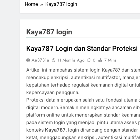
Home
Kaya787 login
Kaya787 login
Kaya787 Login dan Standar Proteksi
Ae3731a
11 Months Ago
0
7 Mins
Artikel ini membahas sistem login Kaya787 dan stan
mencakup enkripsi, autentikasi multifaktor, manaje
kepatuhan terhadap regulasi keamanan digital unt
kepercayaan pengguna.
Proteksi data merupakan salah satu fondasi utama
digital modern.Semakin meningkatnya ancaman sib
platform online untuk menerapkan standar keamana
pada sistem login yang menjadi pintu utama akses
konteks
Kaya787
, login dirancang dengan standar 
ketat, menggabungkan enkripsi, autentikasi multifa