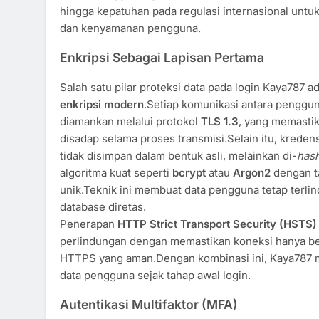
hingga kepatuhan pada regulasi internasional unt
dan kenyamanan pengguna.
Enkripsi Sebagai Lapisan Pertama
Salah satu pilar proteksi data pada login Kaya787 
enkripsi modern
.Setiap komunikasi antara penggu
diamankan melalui protokol
TLS 1.3
, yang memastik
disadap selama proses transmisi.Selain itu, kredens
tidak disimpan dalam bentuk asli, melainkan di-
has
algoritma kuat seperti
bcrypt
atau
Argon2
dengan 
unik.Teknik ini membuat data pengguna tetap terlin
database diretas.
Penerapan
HTTP Strict Transport Security (HSTS)
perlindungan dengan memastikan koneksi hanya berj
HTTPS yang aman.Dengan kombinasi ini, Kaya787 m
data pengguna sejak tahap awal login.
Autentikasi Multifaktor (MFA)