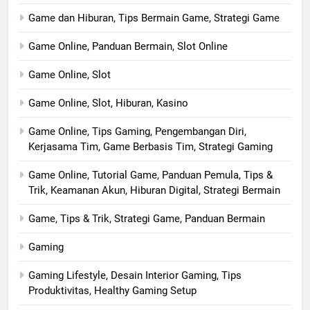
Game dan Hiburan, Tips Bermain Game, Strategi Game
Game Online, Panduan Bermain, Slot Online
Game Online, Slot
Game Online, Slot, Hiburan, Kasino
Game Online, Tips Gaming, Pengembangan Diri,
Kerjasama Tim, Game Berbasis Tim, Strategi Gaming
Game Online, Tutorial Game, Panduan Pemula, Tips &
Trik, Keamanan Akun, Hiburan Digital, Strategi Bermain
Game, Tips & Trik, Strategi Game, Panduan Bermain
Gaming
Gaming Lifestyle, Desain Interior Gaming, Tips
Produktivitas, Healthy Gaming Setup