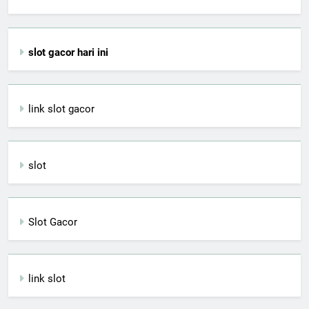
slot gacor hari ini
link slot gacor
slot
Slot Gacor
link slot