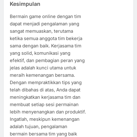
Kesimpulan
Bermain game online dengan tim
dapat menjadi pengalaman yang
sangat memuaskan, terutama
ketika semua anggota tim bekerja
sama dengan baik. Kerjasama tim
yang solid, komunikasi yang
efektif, dan pembagian peran yang
jelas adalah kunci utama untuk
meraih kemenangan bersama.
Dengan mempraktikkan tips yang
telah dibahas di atas, Anda dapat
meningkatkan kerjasama tim dan
membuat setiap sesi permainan
lebih menyenangkan dan produktif.
Ingatlah, meskipun kemenangan
adalah tujuan, pengalaman
bermain bersama tim yang baik