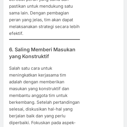
pastikan untuk mendukung satu
sama lain. Dengan pembagian
peran yang jelas, tim akan dapat
melaksanakan strategi secara lebih
efektif.
6. Saling Memberi Masukan
yang Konstruktif
Salah satu cara untuk
meningkatkan kerjasama tim
adalah dengan memberikan
masukan yang konstruktif dan
membantu anggota tim untuk
berkembang. Setelah pertandingan
selesai, diskusikan hal-hal yang
berjalan baik dan yang perlu
diperbaiki. Fokuskan pada aspek-