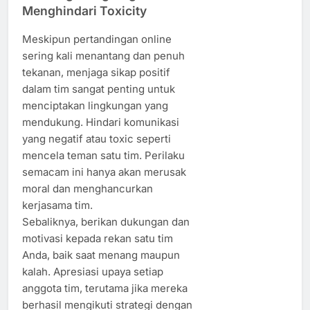
Menghindari Toxicity
Meskipun pertandingan online
sering kali menantang dan penuh
tekanan, menjaga sikap positif
dalam tim sangat penting untuk
menciptakan lingkungan yang
mendukung. Hindari komunikasi
yang negatif atau toxic seperti
mencela teman satu tim. Perilaku
semacam ini hanya akan merusak
moral dan menghancurkan
kerjasama tim.
Sebaliknya, berikan dukungan dan
motivasi kepada rekan satu tim
Anda, baik saat menang maupun
kalah. Apresiasi upaya setiap
anggota tim, terutama jika mereka
berhasil mengikuti strategi dengan