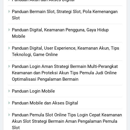
Panduan Bermain Slot, Strategi Slot, Pola Kemenangan
Slot
Panduan Digital, Keamanan Pengguna, Gaya Hidup
Mobile
Panduan Digital, User Experience, Keamanan Akun, Tips
Teknologi, Game Online
Panduan Login Aman Strategi Bermain Multi-Perangkat
Keamanan dan Proteksi Akun Tips Pemula Judi Online
Optimalisasi Pengalaman Bermain
Panduan Login Mobile
Panduan Mobile dan Akses Digital
Panduan Pemula Slot Online Tips Login Cepat Keamanan
Akun Slot Strategi Bermain Aman Pengalaman Pemula
Slot