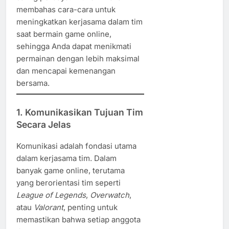
membahas cara-cara untuk
meningkatkan kerjasama dalam tim
saat bermain game online,
sehingga Anda dapat menikmati
permainan dengan lebih maksimal
dan mencapai kemenangan
bersama.
1. Komunikasikan Tujuan Tim
Secara Jelas
Komunikasi adalah fondasi utama
dalam kerjasama tim. Dalam
banyak game online, terutama
yang berorientasi tim seperti
League of Legends
,
Overwatch
,
atau
Valorant
, penting untuk
memastikan bahwa setiap anggota