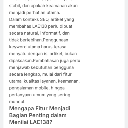
stabil, dan apakah keamanan akun
menjadi perhatian utama.
Dalam konteks SEO, artikel yang
membahas LAE138 perlu dibuat
secara natural, informatif, dan
tidak berlebihan.Penggunaan
keyword utama harus terasa
menyatu dengan isi artikel, bukan
dipaksakan.Pembahasan juga perlu
menjawab kebutuhan pengguna
secara lengkap, mulai dari fitur
utama, kualitas layanan, keamanan,
pengalaman mobile, hingga
pertanyaan umum yang sering
muncul.
Mengapa Fitur Menjadi
Bagian Penting dalam
Menilai LAE138?