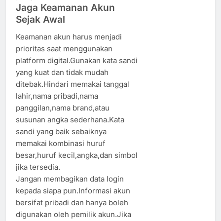
Jaga Keamanan Akun
Sejak Awal
Keamanan akun harus menjadi
prioritas saat menggunakan
platform digital.Gunakan kata sandi
yang kuat dan tidak mudah
ditebak.Hindari memakai tanggal
lahir,nama pribadi,nama
panggilan,nama brand,atau
susunan angka sederhana.Kata
sandi yang baik sebaiknya
memakai kombinasi huruf
besar,huruf kecil,angka,dan simbol
jika tersedia.
Jangan membagikan data login
kepada siapa pun.Informasi akun
bersifat pribadi dan hanya boleh
digunakan oleh pemilik akun.Jika