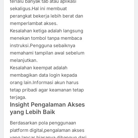
terlalu banyak tab atau aplikasi
sekaligus.Hal ini membuat
perangkat bekerja lebih berat dan
memperlambat akses.
Kesalahan ketiga adalah langsung
menekan tombol tanpa membaca
instruksi.Pengguna sebaiknya
memahami tampilan awal sebelum
melanjutkan.
Kesalahan keempat adalah
membagikan data login kepada
orang lain.Informasi akun harus
tetap pribadi agar keamanan tetap
terjaga.
Insight Pengalaman Akses
yang Lebih Baik
Berdasarkan pola penggunaan
platform digital,pengalaman akses
yang lancar biasanya dibangun dari