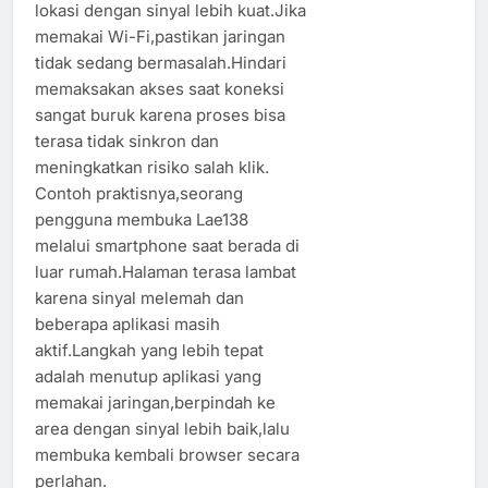
lokasi dengan sinyal lebih kuat.Jika
memakai Wi-Fi,pastikan jaringan
tidak sedang bermasalah.Hindari
memaksakan akses saat koneksi
sangat buruk karena proses bisa
terasa tidak sinkron dan
meningkatkan risiko salah klik.
Contoh praktisnya,seorang
pengguna membuka Lae138
melalui smartphone saat berada di
luar rumah.Halaman terasa lambat
karena sinyal melemah dan
beberapa aplikasi masih
aktif.Langkah yang lebih tepat
adalah menutup aplikasi yang
memakai jaringan,berpindah ke
area dengan sinyal lebih baik,lalu
membuka kembali browser secara
perlahan.