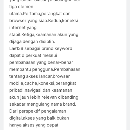
tiga elemen
utama.Pertama,perangkat dan
browser yang siap.Kedua,koneksi
internet yang
stabil.Ketiga,keamanan akun yang
dijaga dengan disiplin.
Lae138 sebagai brand keyword
dapat diperkuat melalui
pembahasan yang benar-benar
membantu pengguna.Pembahasan
tentang akses lancar,browser
mobile,cache,koneksi,perangkat
pribadi,navigasi,dan keamanan
akun jauh lebih relevan dibanding
sekadar mengulang nama brand.
Dari perspektif pengalaman
digital,akses yang baik bukan
hanya akses yang cepat