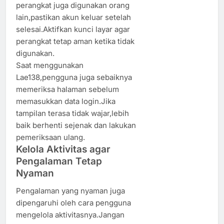
perangkat juga digunakan orang
lain,pastikan akun keluar setelah
selesai.Aktifkan kunci layar agar
perangkat tetap aman ketika tidak
digunakan.
Saat menggunakan
Lae138,pengguna juga sebaiknya
memeriksa halaman sebelum
memasukkan data login.Jika
tampilan terasa tidak wajar,lebih
baik berhenti sejenak dan lakukan
pemeriksaan ulang.
Kelola Aktivitas agar
Pengalaman Tetap
Nyaman
Pengalaman yang nyaman juga
dipengaruhi oleh cara pengguna
mengelola aktivitasnya.Jangan