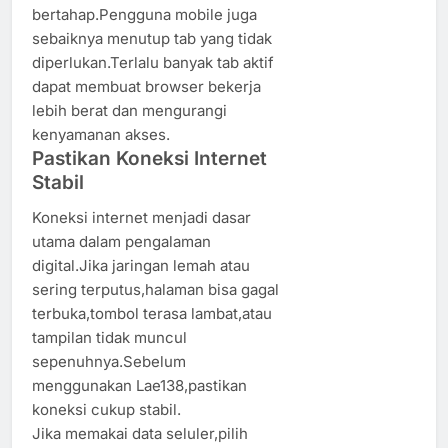
bertahap.Pengguna mobile juga
sebaiknya menutup tab yang tidak
diperlukan.Terlalu banyak tab aktif
dapat membuat browser bekerja
lebih berat dan mengurangi
kenyamanan akses.
Pastikan Koneksi Internet
Stabil
Koneksi internet menjadi dasar
utama dalam pengalaman
digital.Jika jaringan lemah atau
sering terputus,halaman bisa gagal
terbuka,tombol terasa lambat,atau
tampilan tidak muncul
sepenuhnya.Sebelum
menggunakan Lae138,pastikan
koneksi cukup stabil.
Jika memakai data seluler,pilih