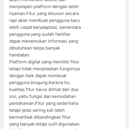
menjelajahi platform dengan lebih
nyaman.Fitur yang disusun secara
rapi akan membuat pengguna baru
lebih cepat beradaptasi, sementara
pengguna yang sudah familiar
dapat menemukan informasi yang
dibutuhkan tanpa banyak
hambatan.
Platform digital yang memiliki fitur
tetapi tidak menjelaskan fungsinya
dengan baik dapat membuat
pengguna bingung.Karena itu,
kualitas fitur harus dilihat dari dua
sisi, yaitu fungsi dan kemudahan
pemahaman.Fitur yang sederhana
tetapi jelas sering kali lebih
bermanfaat dibandingkan fitur
yang banyak tetapi sulit digunakan.