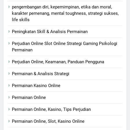
pengembangan diri, kepemimpinan, etika dan moral,
karakter pemenang, mental toughness, strategi sukses,
life skills
Peningkatan Skill & Analisis Permainan
Perjudian Online Slot Online Strategi Gaming Psikologi
Permainan
Perjudian Online, Keamanan, Panduan Pengguna
Permainan & Analisis Strategi
Permainan Kasino Online
Permainan Online
Permainan Online, Kasino, Tips Perjudian
Permainan Online, Slot, Kasino Online