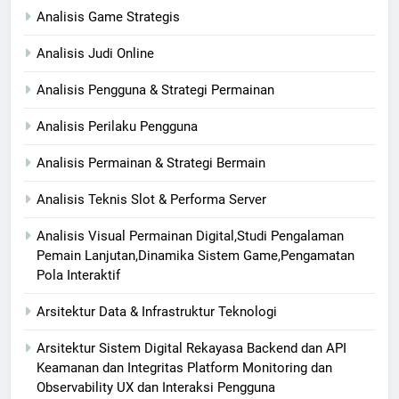
Analisis Game Strategis
Analisis Judi Online
Analisis Pengguna & Strategi Permainan
Analisis Perilaku Pengguna
Analisis Permainan & Strategi Bermain
Analisis Teknis Slot & Performa Server
Analisis Visual Permainan Digital,Studi Pengalaman
Pemain Lanjutan,Dinamika Sistem Game,Pengamatan
Pola Interaktif
Arsitektur Data & Infrastruktur Teknologi
Arsitektur Sistem Digital Rekayasa Backend dan API
Keamanan dan Integritas Platform Monitoring dan
Observability UX dan Interaksi Pengguna