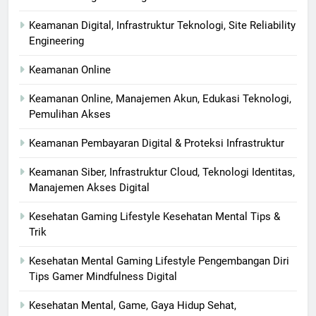
Keamanan Digital, Infrastruktur Teknologi, Site Reliability
Engineering
Keamanan Online
Keamanan Online, Manajemen Akun, Edukasi Teknologi,
Pemulihan Akses
Keamanan Pembayaran Digital & Proteksi Infrastruktur
Keamanan Siber, Infrastruktur Cloud, Teknologi Identitas,
Manajemen Akses Digital
Kesehatan Gaming Lifestyle Kesehatan Mental Tips &
Trik
Kesehatan Mental Gaming Lifestyle Pengembangan Diri
Tips Gamer Mindfulness Digital
Kesehatan Mental, Game, Gaya Hidup Sehat,