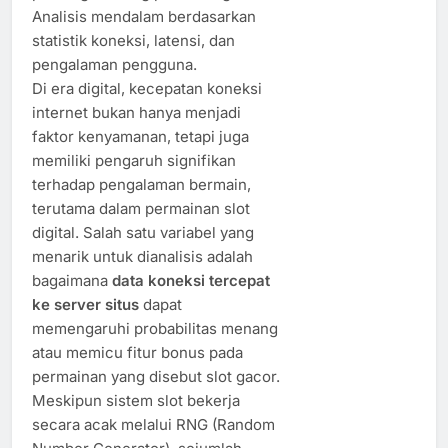
Analisis mendalam berdasarkan
statistik koneksi, latensi, dan
pengalaman pengguna.
Di era digital, kecepatan koneksi
internet bukan hanya menjadi
faktor kenyamanan, tetapi juga
memiliki pengaruh signifikan
terhadap pengalaman bermain,
terutama dalam permainan slot
digital. Salah satu variabel yang
menarik untuk dianalisis adalah
bagaimana
data koneksi tercepat
ke server situs
dapat
memengaruhi probabilitas menang
atau memicu fitur bonus pada
permainan yang disebut slot gacor.
Meskipun sistem slot bekerja
secara acak melalui RNG (Random