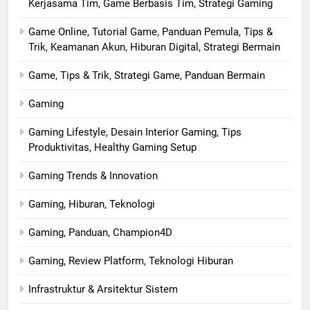
Kerjasama Tim, Game Berbasis Tim, Strategi Gaming
Game Online, Tutorial Game, Panduan Pemula, Tips &
Trik, Keamanan Akun, Hiburan Digital, Strategi Bermain
Game, Tips & Trik, Strategi Game, Panduan Bermain
Gaming
Gaming Lifestyle, Desain Interior Gaming, Tips
Produktivitas, Healthy Gaming Setup
Gaming Trends & Innovation
Gaming, Hiburan, Teknologi
Gaming, Panduan, Champion4D
Gaming, Review Platform, Teknologi Hiburan
Infrastruktur & Arsitektur Sistem