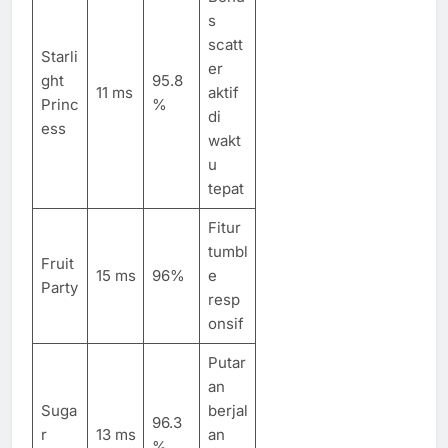
s
scatt
Starli
er
ght
95.8
11 ms
aktif
Princ
%
di
ess
wakt
u
tepat
Fitur
tumbl
Fruit
15 ms
96%
e
Party
resp
onsif
Putar
an
Suga
berjal
96.3
r
13 ms
an
%