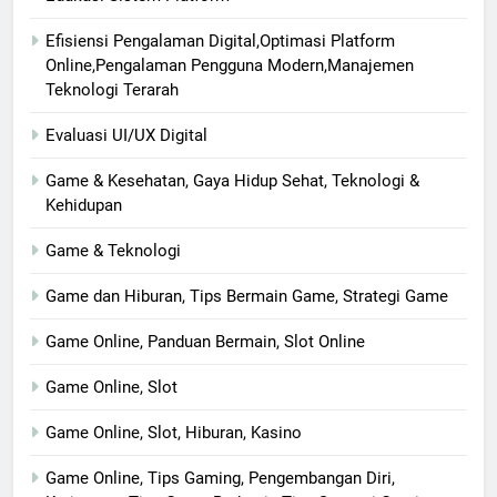
Efisiensi Pengalaman Digital,Optimasi Platform
Online,Pengalaman Pengguna Modern,Manajemen
Teknologi Terarah
Evaluasi UI/UX Digital
Game & Kesehatan, Gaya Hidup Sehat, Teknologi &
Kehidupan
Game & Teknologi
Game dan Hiburan, Tips Bermain Game, Strategi Game
Game Online, Panduan Bermain, Slot Online
Game Online, Slot
Game Online, Slot, Hiburan, Kasino
Game Online, Tips Gaming, Pengembangan Diri,