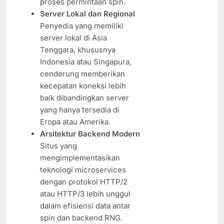
proses permintaan spin.
Server Lokal dan Regional
Penyedia yang memiliki
server lokal di Asia
Tenggara, khususnya
Indonesia atau Singapura,
cenderung memberikan
kecepatan koneksi lebih
baik dibandingkan server
yang hanya tersedia di
Eropa atau Amerika.
Arsitektur Backend Modern
Situs yang
mengimplementasikan
teknologi microservices
dengan protokol HTTP/2
atau HTTP/3 lebih unggul
dalam efisiensi data antar
spin dan backend RNG.