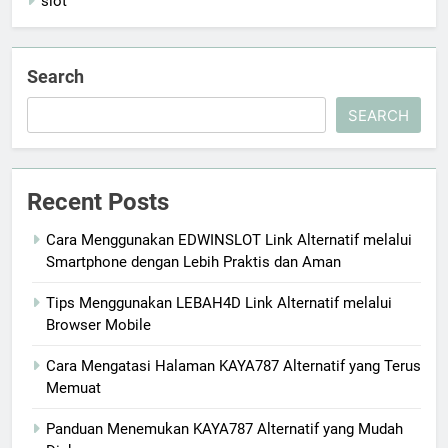
slot
Search
SEARCH
Recent Posts
Cara Menggunakan EDWINSLOT Link Alternatif melalui
Smartphone dengan Lebih Praktis dan Aman
Tips Menggunakan LEBAH4D Link Alternatif melalui
Browser Mobile
Cara Mengatasi Halaman KAYA787 Alternatif yang Terus
Memuat
Panduan Menemukan KAYA787 Alternatif yang Mudah