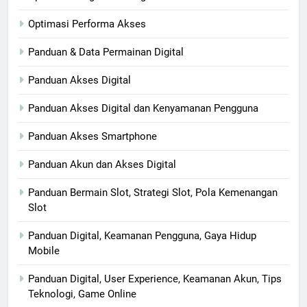
Optimasi Performa Akses
Panduan & Data Permainan Digital
Panduan Akses Digital
Panduan Akses Digital dan Kenyamanan Pengguna
Panduan Akses Smartphone
Panduan Akun dan Akses Digital
Panduan Bermain Slot, Strategi Slot, Pola Kemenangan
Slot
Panduan Digital, Keamanan Pengguna, Gaya Hidup
Mobile
Panduan Digital, User Experience, Keamanan Akun, Tips
Teknologi, Game Online