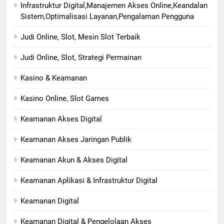
Infrastruktur Digital,Manajemen Akses Online,Keandalan
Sistem,Optimalisasi Layanan,Pengalaman Pengguna
Judi Online, Slot, Mesin Slot Terbaik
Judi Online, Slot, Strategi Permainan
Kasino & Keamanan
Kasino Online, Slot Games
Keamanan Akses Digital
Keamanan Akses Jaringan Publik
Keamanan Akun & Akses Digital
Keamanan Aplikasi & Infrastruktur Digital
Keamanan Digital
Keamanan Digital & Pengelolaan Akses