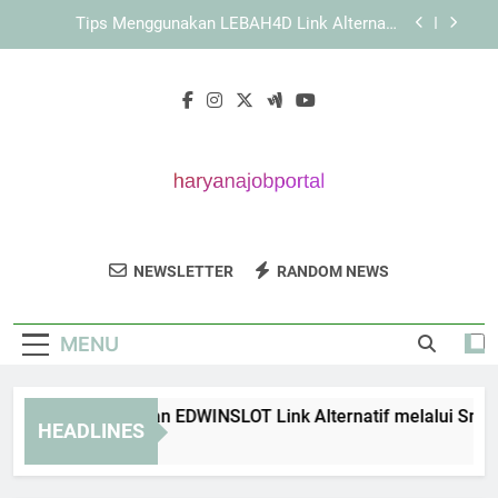
Skip
Cara Mengatasi Halaman KAYA787 Alternatif
to
yang Terus Memuat
content
Panduan Menemukan KAYA787 Alternatif yang
Mudah Diakses
Cara Menggunakan EDWINSLOT Link Alternatif
melalui Smartphone dengan Lebih Praktis dan
Aman
Tips Menggunakan LEBAH4D Link Alternatif
melalui Browser Mobile
Cara Mengatasi Halaman KAYA787 Alternatif
yang Terus Memuat
Haryana Job
Temukan Informasi Lowongan Kerja Di
Panduan Menemukan KAYA787 Alternatif yang
NEWSLETTER
RANDOM NEWS
Portal
Mudah Diakses
Haryana Di Haryana Job Portal.
MENU
ra Menggunakan EDWINSLOT Link Alternatif melalui Smartph
HEADLINES
Weeks Ago