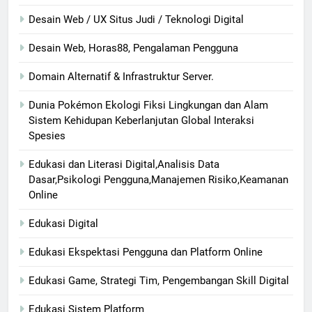
Desain Web / UX Situs Judi / Teknologi Digital
Desain Web, Horas88, Pengalaman Pengguna
Domain Alternatif & Infrastruktur Server.
Dunia Pokémon Ekologi Fiksi Lingkungan dan Alam
Sistem Kehidupan Keberlanjutan Global Interaksi
Spesies
Edukasi dan Literasi Digital,Analisis Data
Dasar,Psikologi Pengguna,Manajemen Risiko,Keamanan
Online
Edukasi Digital
Edukasi Ekspektasi Pengguna dan Platform Online
Edukasi Game, Strategi Tim, Pengembangan Skill Digital
Edukasi Sistem Platform