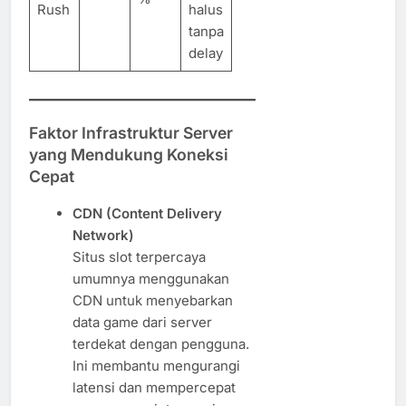
Rush
halus
tanpa
delay
Faktor Infrastruktur Server
yang Mendukung Koneksi
Cepat
CDN (Content Delivery
Network)
Situs slot terpercaya
umumnya menggunakan
CDN untuk menyebarkan
data game dari server
terdekat dengan pengguna.
Ini membantu mengurangi
latensi dan mempercepat