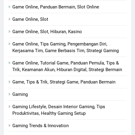
Game Online, Panduan Bermain, Slot Online
Game Online, Slot
Game Online, Slot, Hiburan, Kasino
Game Online, Tips Gaming, Pengembangan Diri,
Kerjasama Tim, Game Berbasis Tim, Strategi Gaming
Game Online, Tutorial Game, Panduan Pemula, Tips &
Trik, Keamanan Akun, Hiburan Digital, Strategi Bermain
Game, Tips & Trik, Strategi Game, Panduan Bermain
Gaming
Gaming Lifestyle, Desain Interior Gaming, Tips
Produktivitas, Healthy Gaming Setup
Gaming Trends & Innovation