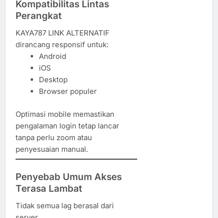
Kompatibilitas Lintas
Perangkat
KAYA787 LINK ALTERNATIF
dirancang responsif untuk:
Android
iOS
Desktop
Browser populer
Optimasi mobile memastikan
pengalaman login tetap lancar
tanpa perlu zoom atau
penyesuaian manual.
Penyebab Umum Akses
Terasa Lambat
Tidak semua lag berasal dari
server.