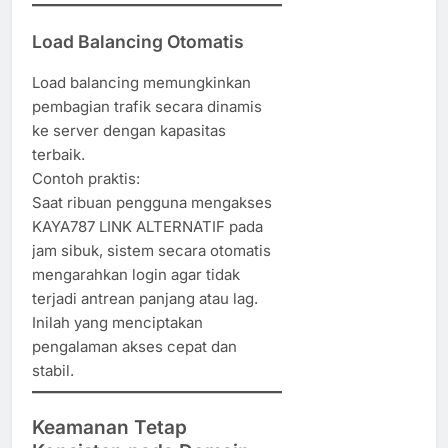
Load Balancing Otomatis
Load balancing memungkinkan
pembagian trafik secara dinamis
ke server dengan kapasitas
terbaik.
Contoh praktis:
Saat ribuan pengguna mengakses
KAYA787 LINK ALTERNATIF pada
jam sibuk, sistem secara otomatis
mengarahkan login agar tidak
terjadi antrean panjang atau lag.
Inilah yang menciptakan
pengalaman akses cepat dan
stabil.
Keamanan Tetap