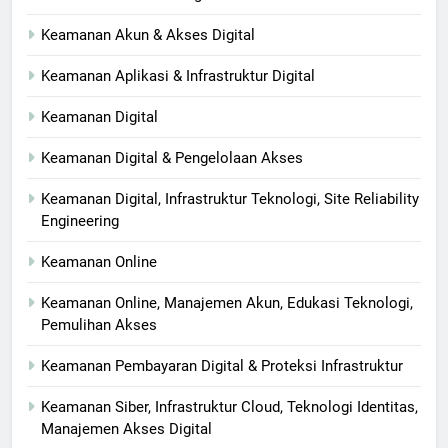
Keamanan Akun & Akses Digital
Keamanan Aplikasi & Infrastruktur Digital
Keamanan Digital
Keamanan Digital & Pengelolaan Akses
Keamanan Digital, Infrastruktur Teknologi, Site Reliability
Engineering
Keamanan Online
Keamanan Online, Manajemen Akun, Edukasi Teknologi,
Pemulihan Akses
Keamanan Pembayaran Digital & Proteksi Infrastruktur
Keamanan Siber, Infrastruktur Cloud, Teknologi Identitas,
Manajemen Akses Digital