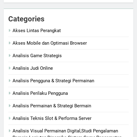
Categories
Akses Lintas Perangkat
Akses Mobile dan Optimasi Browser
Analisis Game Strategis
Analisis Judi Online
Analisis Pengguna & Strategi Permainan
Analisis Perilaku Pengguna
Analisis Permainan & Strategi Bermain
Analisis Teknis Slot & Performa Server
Analisis Visual Permainan Digital,Studi Pengalaman