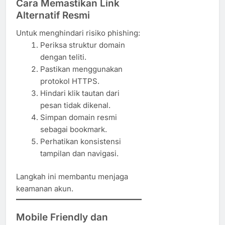
Cara Memastikan Link
Alternatif Resmi
Untuk menghindari risiko phishing:
Periksa struktur domain
dengan teliti.
Pastikan menggunakan
protokol HTTPS.
Hindari klik tautan dari
pesan tidak dikenal.
Simpan domain resmi
sebagai bookmark.
Perhatikan konsistensi
tampilan dan navigasi.
Langkah ini membantu menjaga
keamanan akun.
Mobile Friendly dan