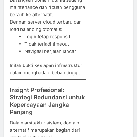
maintenance dan ribuan pengguna
beralih ke alternatif.
Dengan server cloud terbaru dan
load balancing otomatis:
Login tetap responsif
Tidak terjadi timeout
Navigasi berjalan lancar
Inilah bukti kesiapan infrastruktur
dalam menghadapi beban tinggi.
Insight Profesional:
Strategi Redundansi untuk
Kepercayaan Jangka
Panjang
Dalam arsitektur sistem, domain
alternatif merupakan bagian dari