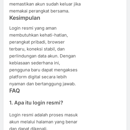
memastikan akun sudah keluar jika
memakai perangkat bersama.
Kesimpulan
Login resmi yang aman
membutuhkan kehati-hatian,
perangkat pribadi, browser
terbaru, koneksi stabil, dan
perlindungan data akun. Dengan
kebiasaan sederhana ini,
pengguna baru dapat mengakses
platform digital secara lebih
nyaman dan bertanggung jawab.
FAQ
1. Apa itu login resmi?
Login resmi adalah proses masuk
akun melalui halaman yang benar
dan dapat dikenali.