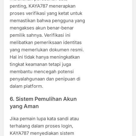
penting, KAYA787 menerapkan
proses verifikasi yang ketat untuk
memastikan bahwa pengguna yang
mengakses akun benar-benar
pemilik sahnya. Verifikasi ini
melibatkan pemeriksaan identitas
yang memerlukan dokumen resmi.
Hal ini tidak hanya meningkatkan
tingkat keamanan tetapi juga
membantu mencegah potensi
penyalahgunaan dan penipuan di
dalam platform.
6.
Sistem Pemulihan Akun
yang Aman
Jika pemain lupa kata sandi atau
terhalang dalam proses login,
KAYA787 menyediakan sistem