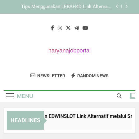
Skip
Cara Mengatasi Halaman KAYA787 Alternatif
to
yang Terus Memuat
content
Panduan Menemukan KAYA787 Alternatif yang
Mudah Diakses
Cara Menggunakan EDWINSLOT Link Alternatif
melalui Smartphone dengan Lebih Praktis dan
Aman
Tips Menggunakan LEBAH4D Link Alternatif
melalui Browser Mobile
Cara Mengatasi Halaman KAYA787 Alternatif
yang Terus Memuat
Haryana Job
Temukan Informasi Lowongan Kerja Di
Panduan Menemukan KAYA787 Alternatif yang
NEWSLETTER
RANDOM NEWS
Portal
Mudah Diakses
Haryana Di Haryana Job Portal.
MENU
ra Menggunakan EDWINSLOT Link Alternatif melalui Smartph
HEADLINES
Weeks Ago