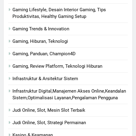
Gaming Lifestyle, Desain Interior Gaming, Tips
Produktivitas, Healthy Gaming Setup
Gaming Trends & Innovation
Gaming, Hiburan, Teknologi
Gaming, Panduan, Champion4D
Gaming, Review Platform, Teknologi Hiburan
Infrastruktur & Arsitektur Sistem
Infrastruktur Digital,Manajemen Akses Online,Keandalan
Sistem,Optimalisasi Layanan,Pengalaman Pengguna
Judi Online, Slot, Mesin Slot Terbaik
Judi Online, Slot, Strategi Permainan
Kasino & Keamanan