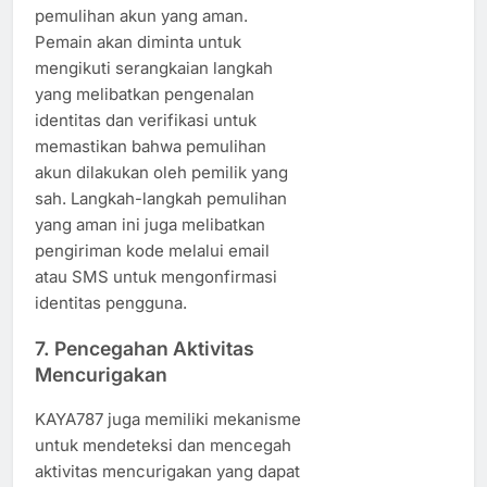
pemulihan akun yang aman.
Pemain akan diminta untuk
mengikuti serangkaian langkah
yang melibatkan pengenalan
identitas dan verifikasi untuk
memastikan bahwa pemulihan
akun dilakukan oleh pemilik yang
sah. Langkah-langkah pemulihan
yang aman ini juga melibatkan
pengiriman kode melalui email
atau SMS untuk mengonfirmasi
identitas pengguna.
7.
Pencegahan Aktivitas
Mencurigakan
KAYA787 juga memiliki mekanisme
untuk mendeteksi dan mencegah
aktivitas mencurigakan yang dapat