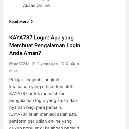
Akses Online
Read More
KAYA787 Login: Apa yang
Membuat Pengalaman Login
Anda Aman?
ae3731a
2 years ago
0
6
mins
Pelajari langkah-langkah
keamanan yang dihadirkan oleh
KAYA787 untuk memastikan
pengalaman login yang aman dan
nyaman bagi para pemain.
KAYA787 telah menjadi salah satu
platform perjudian online yang
cukup populer di kalangan pemain.