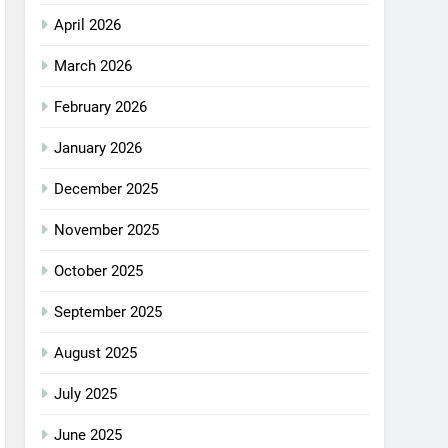
April 2026
March 2026
February 2026
January 2026
December 2025
November 2025
October 2025
September 2025
August 2025
July 2025
June 2025