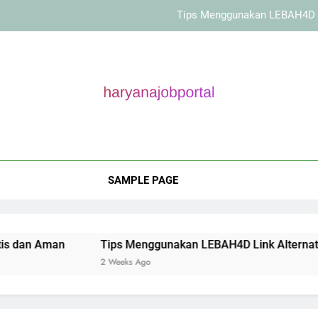
Tips Menggunakan LEBAH4D Li
Cara Mengatasi Halaman K
Panduan Menemukan KAY
Cara Menggunakan EDWINSLOT Link Alternatif melalui Smar
yana Job Portal
Tips Menggunakan LEBAH4D Li
nformasi Lowongan Kerja Di Haryana Di Haryana Job Portal.
Cara Mengatasi Halaman K
SAMPLE PAGE
Panduan Menemukan KAY
n
Tips Menggunakan LEBAH4D Link Alternatif melalui B
2 Weeks Ago