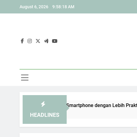
Skip
August 6, 2026
9:58:19 AM
to
content
Har
Temukan I
ternatif melalui Smartphone dengan Lebih Praktis dan Ama
HEADLINES