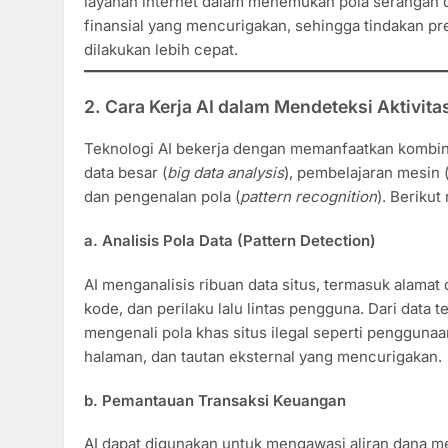
layanan internet dalam menemukan pola serangan dig
finansial yang mencurigakan, sehingga tindakan pr
dilakukan lebih cepat.
2. Cara Kerja AI dalam Mendeteksi Aktivitas
Teknologi AI bekerja dengan memanfaatkan kombina
data besar (
big data analysis
), pembelajaran mesin 
dan pengenalan pola (
pattern recognition
). Beriku
a.
Analisis Pola Data (Pattern Detection)
AI menganalisis ribuan data situs, termasuk alamat 
kode, dan perilaku lalu lintas pengguna. Dari data t
mengenali pola khas situs ilegal seperti penggunaa
halaman, dan tautan eksternal yang mencurigakan.
b.
Pemantauan Transaksi Keuangan
AI dapat digunakan untuk mengawasi aliran dana m