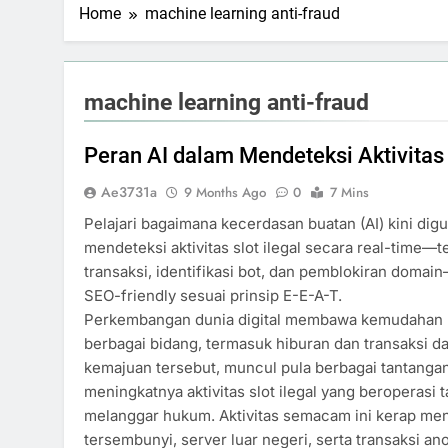
Home
machine learning anti-fraud
machine learning anti-fraud
Peran AI dalam Mendeteksi Aktivitas 
Ae3731a
9 Months Ago
0
7 Mins
Pelajari bagaimana kecerdasan buatan (AI) kini dig
mendeteksi aktivitas slot ilegal secara real-time—t
transaksi, identifikasi bot, dan pemblokiran dom
SEO-friendly sesuai prinsip E-E-A-T.
Perkembangan dunia digital membawa kemudahan l
berbagai bidang, termasuk hiburan dan transaksi da
kemajuan tersebut, muncul pula berbagai tantangan
meningkatnya aktivitas slot ilegal yang beroperasi t
melanggar hukum. Aktivitas semacam ini kerap me
tersembunyi, server luar negeri, serta transaksi a