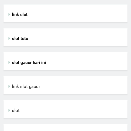
link slot
slot toto
slot gacor hari ini
link slot gacor
slot