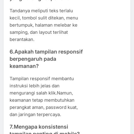
Tandanya meliputi teks terlalu
kecil, tombol sulit ditekan, menu
bertumpuk, halaman melebar ke
samping, dan layout terlihat
berantakan.
6.Apakah tampilan responsif
berpengaruh pada
keamanan?
Tampilan responsif membantu
instruksi lebih jelas dan
mengurangi salah klik.Namun,
keamanan tetap membutuhkan
perangkat aman, password kuat,
dan jaringan terpercaya.
7.Mengapa konsistensi
tampilan penting di mobile?