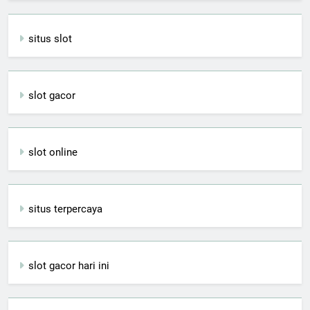
situs slot
slot gacor
slot online
situs terpercaya
slot gacor hari ini