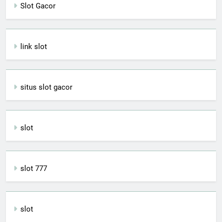
Slot Gacor
link slot
situs slot gacor
slot
slot 777
slot