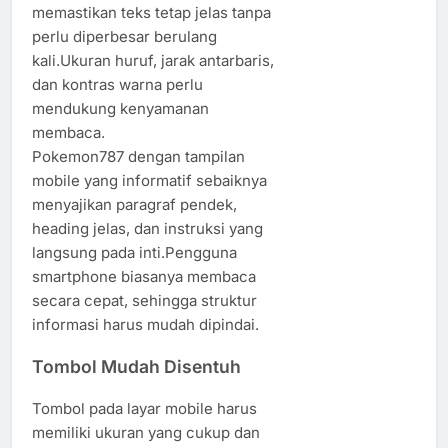
memastikan teks tetap jelas tanpa
perlu diperbesar berulang
kali.Ukuran huruf, jarak antarbaris,
dan kontras warna perlu
mendukung kenyamanan
membaca.
Pokemon787 dengan tampilan
mobile yang informatif sebaiknya
menyajikan paragraf pendek,
heading jelas, dan instruksi yang
langsung pada inti.Pengguna
smartphone biasanya membaca
secara cepat, sehingga struktur
informasi harus mudah dipindai.
Tombol Mudah Disentuh
Tombol pada layar mobile harus
memiliki ukuran yang cukup dan