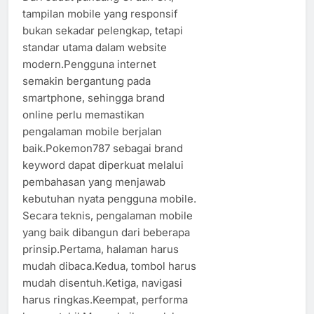
tampilan mobile yang responsif
bukan sekadar pelengkap, tetapi
standar utama dalam website
modern.Pengguna internet
semakin bergantung pada
smartphone, sehingga brand
online perlu memastikan
pengalaman mobile berjalan
baik.Pokemon787 sebagai brand
keyword dapat diperkuat melalui
pembahasan yang menjawab
kebutuhan nyata pengguna mobile.
Secara teknis, pengalaman mobile
yang baik dibangun dari beberapa
prinsip.Pertama, halaman harus
mudah dibaca.Kedua, tombol harus
mudah disentuh.Ketiga, navigasi
harus ringkas.Keempat, performa