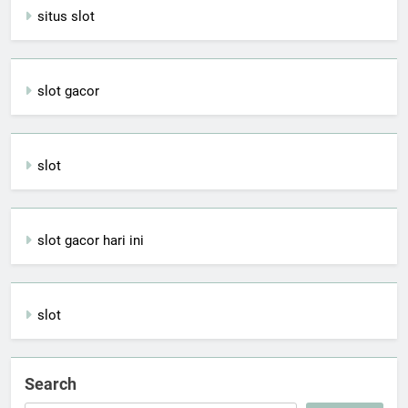
situs slot
slot gacor
slot
slot gacor hari ini
slot
Search