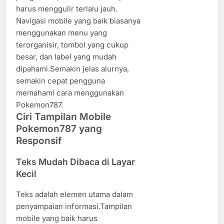
harus menggulir terlalu jauh.
Navigasi mobile yang baik biasanya
menggunakan menu yang
terorganisir, tombol yang cukup
besar, dan label yang mudah
dipahami.Semakin jelas alurnya,
semakin cepat pengguna
memahami cara menggunakan
Pokemon787.
Ciri Tampilan Mobile
Pokemon787 yang
Responsif
Teks Mudah Dibaca di Layar
Kecil
Teks adalah elemen utama dalam
penyampaian informasi.Tampilan
mobile yang baik harus