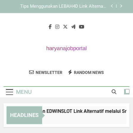
Skip
Cara Mengatasi Halaman KAYA787 Alternatif
to
yang Terus Memuat
content
Panduan Menemukan KAYA787 Alternatif yang
Mudah Diakses
Cara Menggunakan EDWINSLOT Link Alternatif
melalui Smartphone dengan Lebih Praktis dan
Aman
Tips Menggunakan LEBAH4D Link Alternatif
melalui Browser Mobile
Cara Mengatasi Halaman KAYA787 Alternatif
yang Terus Memuat
Haryana Job
Temukan Informasi Lowongan Kerja Di
Panduan Menemukan KAYA787 Alternatif yang
NEWSLETTER
RANDOM NEWS
Portal
Mudah Diakses
Haryana Di Haryana Job Portal.
MENU
ara Menggunakan EDWINSLOT Link Alternatif melalui Smartp
HEADLINES
 Weeks Ago