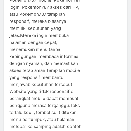
Pokemon787 mobile, Pokemon787
login, Pokemon787 akses dari HP,
atau Pokemon787 tampilan
responsif, mereka biasanya
memiliki kebutuhan yang
jelas.Mereka ingin membuka
halaman dengan cepat,
menemukan menu tanpa
kebingungan, membaca informasi
dengan nyaman, dan memastikan
akses tetap aman.Tampilan mobile
yang responsif membantu
menjawab kebutuhan tersebut.
Website yang tidak responsif di
perangkat mobile dapat membuat
pengguna merasa terganggu.Teks
terlalu kecil, tombol sulit ditekan,
menu bertumpuk, atau halaman
melebar ke samping adalah contoh