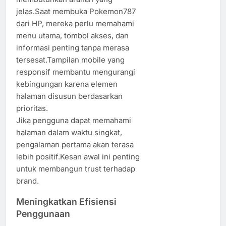
jelas.Saat membuka Pokemon787
dari HP, mereka perlu memahami
menu utama, tombol akses, dan
informasi penting tanpa merasa
tersesat.Tampilan mobile yang
responsif membantu mengurangi
kebingungan karena elemen
halaman disusun berdasarkan
prioritas.
Jika pengguna dapat memahami
halaman dalam waktu singkat,
pengalaman pertama akan terasa
lebih positif.Kesan awal ini penting
untuk membangun trust terhadap
brand.
Meningkatkan Efisiensi
Penggunaan