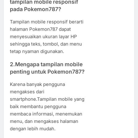
tampilan mobile responsif
pada Pokemon787?
Tampilan mobile responsif berarti
halaman Pokemon787 dapat
menyesuaikan ukuran layar HP
sehingga teks, tombol, dan menu
tetap nyaman digunakan.
2.Mengapa tampilan mobile
penting untuk Pokemon787?
Karena banyak pengguna
mengakses dari
smartphone.Tampilan mobile yang
baik membantu pengguna
membaca informasi, menemukan
menu, dan mengakses halaman
dengan lebih mudah.