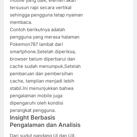
mobile yang baik, elemen akan
tersusun rapi secara vertikal
sehingga pengguna tetap nyaman
membaca.
Contoh berikutnya adalah
pengguna yang merasa halaman
Pokemon787 lambat dari
smartphone.Setelah diperiksa,
browser belum diperbarui dan
cache sudah menumpuk.Setelah
pembaruan dan pembersihan
cache, tampilan menjadi lebih
stabil.Ini menunjukkan bahwa
pengalaman mobile juga
dipengaruhi oleh kondisi
perangkat pengguna.
Insight Berbasis
Pengalaman dan Analisis
Dari sudut pandang UI dan UX,