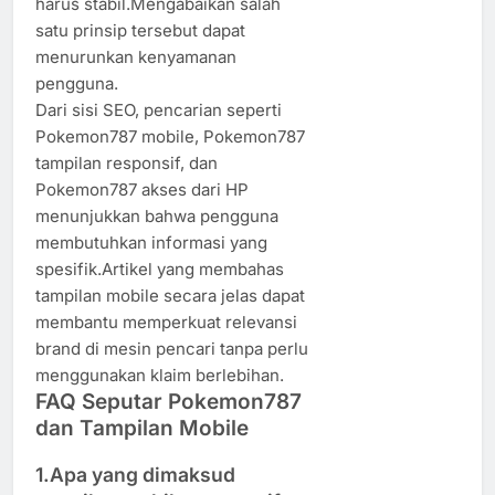
harus stabil.Mengabaikan salah
satu prinsip tersebut dapat
menurunkan kenyamanan
pengguna.
Dari sisi SEO, pencarian seperti
Pokemon787 mobile, Pokemon787
tampilan responsif, dan
Pokemon787 akses dari HP
menunjukkan bahwa pengguna
membutuhkan informasi yang
spesifik.Artikel yang membahas
tampilan mobile secara jelas dapat
membantu memperkuat relevansi
brand di mesin pencari tanpa perlu
menggunakan klaim berlebihan.
FAQ Seputar Pokemon787
dan Tampilan Mobile
1.Apa yang dimaksud