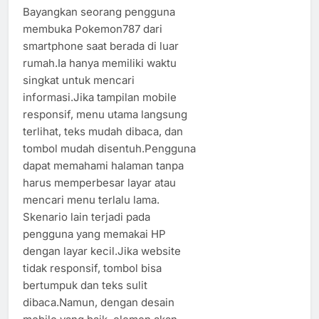
Bayangkan seorang pengguna
membuka Pokemon787 dari
smartphone saat berada di luar
rumah.Ia hanya memiliki waktu
singkat untuk mencari
informasi.Jika tampilan mobile
responsif, menu utama langsung
terlihat, teks mudah dibaca, dan
tombol mudah disentuh.Pengguna
dapat memahami halaman tanpa
harus memperbesar layar atau
mencari menu terlalu lama.
Skenario lain terjadi pada
pengguna yang memakai HP
dengan layar kecil.Jika website
tidak responsif, tombol bisa
bertumpuk dan teks sulit
dibaca.Namun, dengan desain