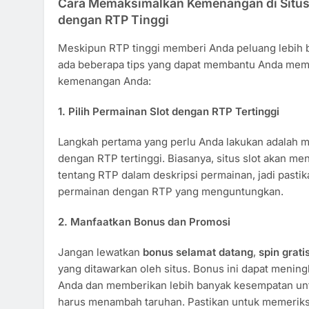
Cara Memaksimalkan Kemenangan di Situs 
dengan RTP Tinggi
Meskipun RTP tinggi memberi Anda peluang lebih 
ada beberapa tips yang dapat membantu Anda mem
kemenangan Anda:
1. Pilih Permainan Slot dengan RTP Tertinggi
Langkah pertama yang perlu Anda lakukan adalah m
dengan RTP tertinggi. Biasanya, situs slot akan m
tentang RTP dalam deskripsi permainan, jadi pasti
permainan dengan RTP yang menguntungkan.
2. Manfaatkan Bonus dan Promosi
Jangan lewatkan
bonus selamat datang
,
spin grati
yang ditawarkan oleh situs. Bonus ini dapat menin
Anda dan memberikan lebih banyak kesempatan un
harus menambah taruhan. Pastikan untuk memerik