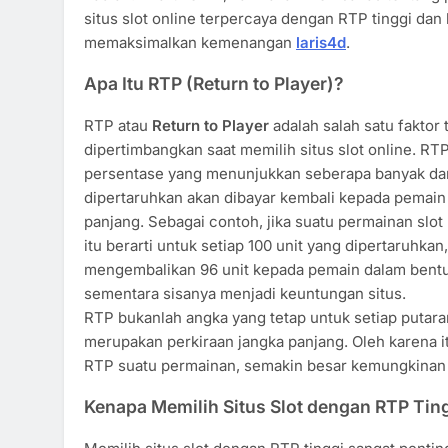
situs slot online terpercaya dengan RTP tinggi dan
memaksimalkan kemenangan
laris4d
.
Apa Itu RTP (Return to Player)?
RTP atau
Return to Player
adalah salah satu faktor 
dipertimbangkan saat memilih situs slot online. R
persentase yang menunjukkan seberapa banyak dari
dipertaruhkan akan dibayar kembali kepada pemain
panjang. Sebagai contoh, jika suatu permainan slo
itu berarti untuk setiap 100 unit yang dipertaruhka
mengembalikan 96 unit kepada pemain dalam bent
sementara sisanya menjadi keuntungan situs.
RTP bukanlah angka yang tetap untuk setiap putaran
merupakan perkiraan jangka panjang. Oleh karena it
RTP suatu permainan, semakin besar kemungkinan
Kenapa Memilih Situs Slot dengan RTP Tin