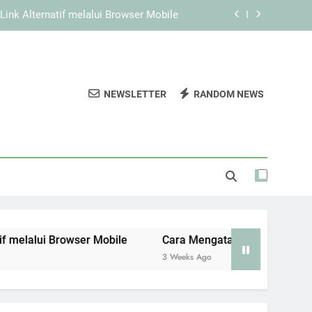
nk Alternatif melalui Browser Mobile
AYA787 Alternatif yang Terus Memuat
A787 Alternatif yang Mudah Diakses
NEWSLETTER
RANDOM NEWS
tphone dengan Lebih Praktis dan Aman
nk Alternatif melalui Browser Mobile
AYA787 Alternatif yang Terus Memuat
A787 Alternatif yang Mudah Diakses
rowser Mobile
Cara Mengatasi Halaman KAYA787 Altern
3 Weeks Ago