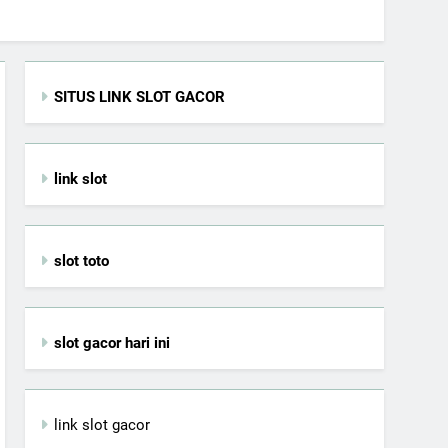
SITUS LINK SLOT GACOR
link slot
slot toto
slot gacor hari ini
link slot gacor