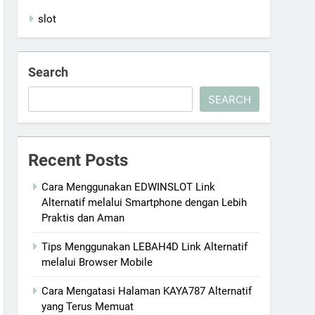
slot
Search
SEARCH
Recent Posts
Cara Menggunakan EDWINSLOT Link
Alternatif melalui Smartphone dengan Lebih
Praktis dan Aman
Tips Menggunakan LEBAH4D Link Alternatif
melalui Browser Mobile
Cara Mengatasi Halaman KAYA787 Alternatif
yang Terus Memuat