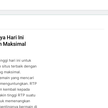
ya Hari Ini
n Maksimal
nggi hari ini untuk
 situs terbaik dengan
g maksimal.
pemain yang mencari
g menguntungkan. RTP
an kembali kepada
akin tinggi RTP suatu
ntuk memenangkan
 pentingnya bermain di