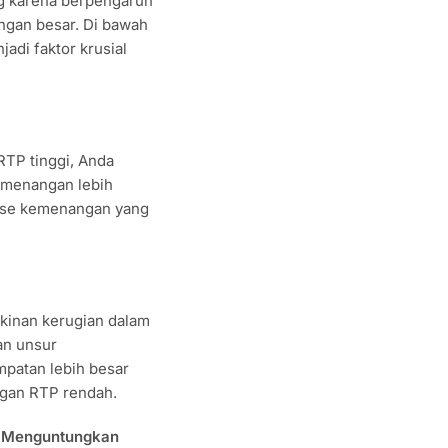
ng karena berpengaruh
ngan besar. Di bawah
adi faktor krusial
TP tinggi, Anda
emenangan lebih
tase kemenangan yang
kinan kerugian dalam
an unsur
patan lebih besar
gan RTP rendah.
h Menguntungkan