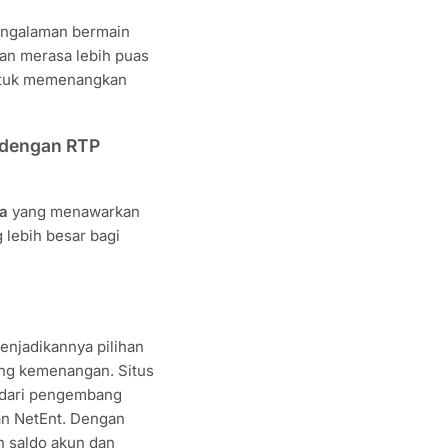
pengalaman bermain
an merasa lebih puas
untuk memenangkan
 dengan RTP
ya
yang menawarkan
lebih besar bagi
njadikannya pilihan
ang kemenangan. Situs
t dari pengembang
an NetEnt. Dengan
 saldo akun dan