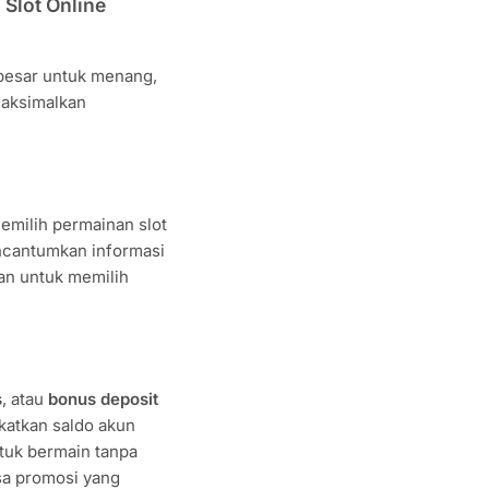
Slot Online
besar untuk menang,
aksimalkan
emilih permainan slot
encantumkan informasi
kan untuk memilih
s
, atau
bonus deposit
gkatkan saldo akun
tuk bermain tanpa
sa promosi yang