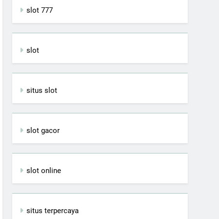
slot 777
slot
situs slot
slot gacor
slot online
situs terpercaya