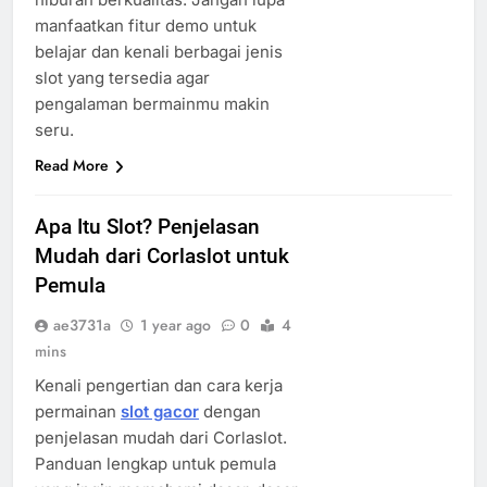
manfaatkan fitur demo untuk
belajar dan kenali berbagai jenis
slot yang tersedia agar
pengalaman bermainmu makin
seru.
Read More
Apa Itu Slot? Penjelasan
Mudah dari Corlaslot untuk
Pemula
ae3731a
1 year ago
0
4
mins
Kenali pengertian dan cara kerja
permainan
slot gacor
dengan
penjelasan mudah dari Corlaslot.
Panduan lengkap untuk pemula