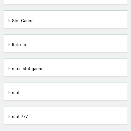
Slot Gacor
link slot
situs slot gacor
slot
slot 777