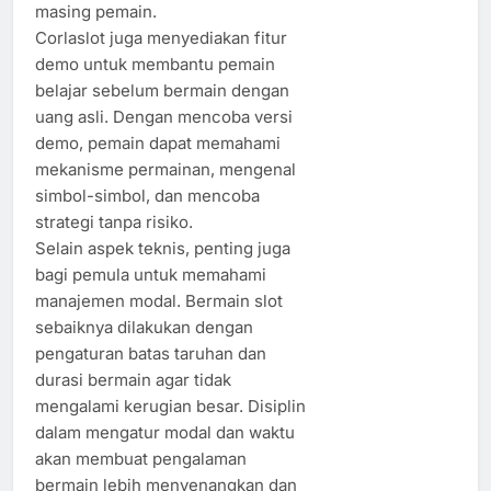
masing pemain.
Corlaslot juga menyediakan fitur
demo untuk membantu pemain
belajar sebelum bermain dengan
uang asli. Dengan mencoba versi
demo, pemain dapat memahami
mekanisme permainan, mengenal
simbol-simbol, dan mencoba
strategi tanpa risiko.
Selain aspek teknis, penting juga
bagi pemula untuk memahami
manajemen modal. Bermain slot
sebaiknya dilakukan dengan
pengaturan batas taruhan dan
durasi bermain agar tidak
mengalami kerugian besar. Disiplin
dalam mengatur modal dan waktu
akan membuat pengalaman
bermain lebih menyenangkan dan