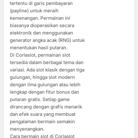
tertentu di garis pembayaran
(payline) untuk meraih
kemenangan. Permainan ini
biasanya dioperasikan secara
elektronik dan menggunakan
generator angka acak (RNG) untuk
menentukan hasil putaran.
Di Corlaslot, permainan slot
tersedia dalam berbagai tema dan
variasi. Ada slot klasik dengan tiga
gulungan, hingga slot modern
dengan lima gulungan atau lebih
lengkap dengan fitur bonus dan
putaran gratis. Setiap game
dirancang dengan grafis menarik
dan efek suara yang membuat
pengalaman bermain semakin
menyenangkan.
Cara bermain slot di Corlaslot