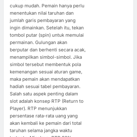
cukup mudah. Pemain hanya perlu
menentukan nilai taruhan dan
jumlah garis pembayaran yang
ingin dimainkan. Setelah itu, tekan
tombol putar (spin) untuk memulai
permainan. Gulungan akan
berputar dan berhenti secara acak,
menampilkan simbol-simbol. Jika
simbol tersebut membentuk pola
kemenangan sesuai aturan game,
maka pemain akan mendapatkan
hadiah sesuai tabel pembayaran.
Salah satu aspek penting dalam
slot adalah konsep RTP (Return to
Player). RTP menunjukkan
persentase rata-rata uang yang
akan kembali ke pemain dari total
taruhan selama jangka waktu