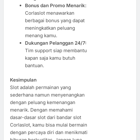
Bonus dan Promo Menarik:
Corlaslot menawarkan
berbagai bonus yang dapat
meningkatkan peluang
menang kamu.
Dukungan Pelanggan 24/7:
Tim support siap membantu
kapan saja kamu butuh
bantuan.
Kesimpulan
Slot adalah permainan yang
sederhana namun menyenangkan
dengan peluang kemenangan
menarik. Dengan memahami
dasar-dasar slot dari bandar slot
Corlaslot, kamu bisa mulai bermain
dengan percaya diri dan menikmati
hiburan berkualitas. Jangan lupa