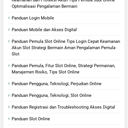
Keamanan dan Proteksi Akun Tips Pemula Judi Online
Optimalisasi Pengalaman Bermain
Panduan Login Mobile
Panduan Mobile dan Akses Digital
Panduan Pemula Slot Online Tips Login Cepat Keamanan
Akun Slot Strategi Bermain Aman Pengalaman Pemula
Slot
Panduan Pemula, Fitur Slot Online, Strategi Permainan,
Manajemen Risiko, Tips Slot Online
Panduan Pengguna, Teknologi, Perjudian Online
Panduan Pengguna, Teknologi, Slot Online
Panduan Registrasi dan Troubleshooting Akses Digital
Panduan Slot Online