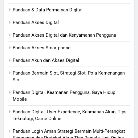
Panduan & Data Permainan Digital
Panduan Akses Digital
Panduan Akses Digital dan Kenyamanan Pengguna
Panduan Akses Smartphone
Panduan Akun dan Akses Digital
Panduan Bermain Slot, Strategi Slot, Pola Kemenangan
Slot
Panduan Digital, Keamanan Pengguna, Gaya Hidup
Mobile
Panduan Digital, User Experience, Keamanan Akun, Tips
Teknologi, Game Online
Panduan Login Aman Strategi Bermain Multi-Perangkat