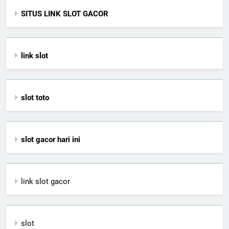
SITUS LINK SLOT GACOR
link slot
slot toto
slot gacor hari ini
link slot gacor
slot