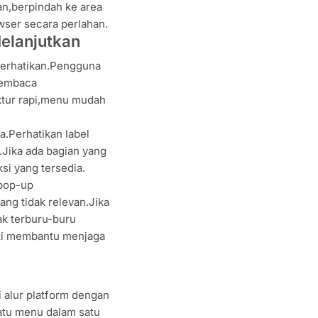
an,berpindah ke area
wser secara perlahan.
elanjutkan
iperhatikan.Pengguna
membaca
uktur rapi,menu mudah
.Perhatikan label
.Jika ada bagian yang
si yang tersedia.
 pop-up
ng tidak relevan.Jika
ak terburu-buru
iti membantu menjaga
alur platform dengan
tu menu dalam satu