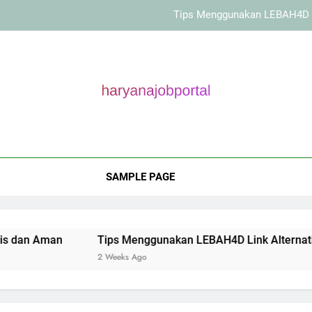
Tips Menggunakan LEBAH4D Li
Cara Mengatasi Halaman K
Panduan Menemukan KAY
Cara Menggunakan EDWINSLOT Link Alternatif melalui Smar
yana Job Portal
Tips Menggunakan LEBAH4D Li
nformasi Lowongan Kerja Di Haryana Di Haryana Job Portal.
Cara Mengatasi Halaman K
SAMPLE PAGE
Panduan Menemukan KAY
Tips Menggunakan LEBAH4D Link Alternatif melalui Br
2 Weeks Ago