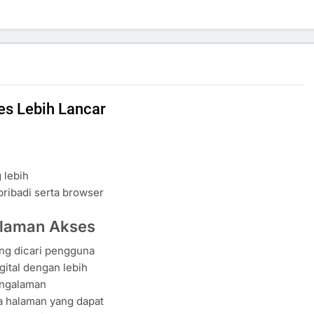
s Lebih Lancar
 lebih
pribadi serta browser
alaman Akses
ing dicari pengguna
ital dengan lebih
engalaman
a halaman yang dapat