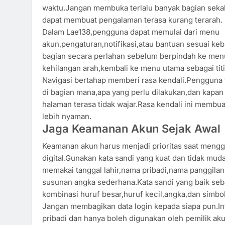
waktu.Jangan membuka terlalu banyak bagian sekali
dapat membuat pengalaman terasa kurang terarah.
Dalam Lae138,pengguna dapat memulai dari menu
akun,pengaturan,notifikasi,atau bantuan sesuai ke
bagian secara perlahan sebelum berpindah ke menu
kehilangan arah,kembali ke menu utama sebagai titi
Navigasi bertahap memberi rasa kendali.Pengguna
di bagian mana,apa yang perlu dilakukan,dan kapan 
halaman terasa tidak wajar.Rasa kendali ini membu
lebih nyaman.
Jaga Keamanan Akun Sejak Awal
Keamanan akun harus menjadi prioritas saat meng
digital.Gunakan kata sandi yang kuat dan tidak mud
memakai tanggal lahir,nama pribadi,nama panggila
susunan angka sederhana.Kata sandi yang baik se
kombinasi huruf besar,huruf kecil,angka,dan simbol 
Jangan membagikan data login kepada siapa pun.In
pribadi dan hanya boleh digunakan oleh pemilik aku