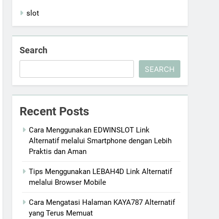
slot
Search
SEARCH
Recent Posts
Cara Menggunakan EDWINSLOT Link
Alternatif melalui Smartphone dengan Lebih
Praktis dan Aman
Tips Menggunakan LEBAH4D Link Alternatif
melalui Browser Mobile
Cara Mengatasi Halaman KAYA787 Alternatif
yang Terus Memuat