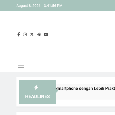
Skip
August 8, 2026
3:41:57 PM
to
content
Har
Temukan I
ternatif melalui Smartphone dengan Lebih Praktis dan Aman
HEADLINES