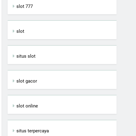
slot 777
slot
situs slot
slot gacor
slot online
situs terpercaya