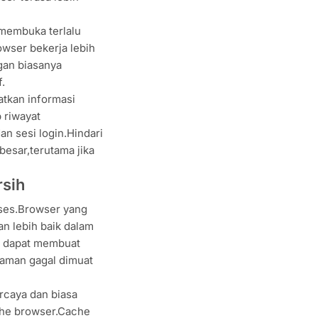
 membuka terlalu
wser bekerja lebih
gan biasanya
.
atkan informasi
 riwayat
n sesi login.Hindari
besar,terutama jika
sih
kses.Browser yang
an lebih baik dalam
a dapat membuat
laman gagal dimuat
rcaya dan biasa
che browser.Cache