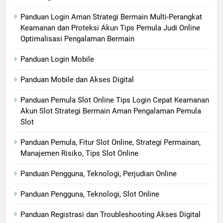
Panduan Login Aman Strategi Bermain Multi-Perangkat
Keamanan dan Proteksi Akun Tips Pemula Judi Online
Optimalisasi Pengalaman Bermain
Panduan Login Mobile
Panduan Mobile dan Akses Digital
Panduan Pemula Slot Online Tips Login Cepat Keamanan
Akun Slot Strategi Bermain Aman Pengalaman Pemula
Slot
Panduan Pemula, Fitur Slot Online, Strategi Permainan,
Manajemen Risiko, Tips Slot Online
Panduan Pengguna, Teknologi, Perjudian Online
Panduan Pengguna, Teknologi, Slot Online
Panduan Registrasi dan Troubleshooting Akses Digital