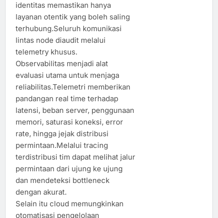
identitas memastikan hanya
layanan otentik yang boleh saling
terhubung.Seluruh komunikasi
lintas node diaudit melalui
telemetry khusus.
Observabilitas menjadi alat
evaluasi utama untuk menjaga
reliabilitas.Telemetri memberikan
pandangan real time terhadap
latensi, beban server, penggunaan
memori, saturasi koneksi, error
rate, hingga jejak distribusi
permintaan.Melalui tracing
terdistribusi tim dapat melihat jalur
permintaan dari ujung ke ujung
dan mendeteksi bottleneck
dengan akurat.
Selain itu cloud memungkinkan
otomatisasi pengelolaan