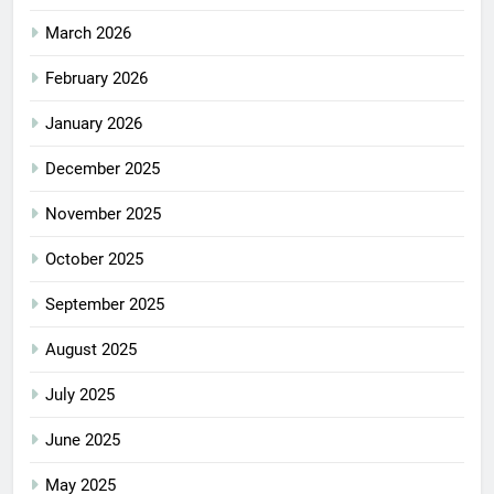
March 2026
February 2026
January 2026
December 2025
November 2025
October 2025
September 2025
August 2025
July 2025
June 2025
May 2025