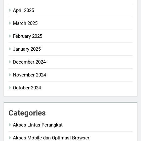
April 2025
March 2025
February 2025
January 2025
December 2024
November 2024
October 2024
Categories
Akses Lintas Perangkat
Akses Mobile dan Optimasi Browser