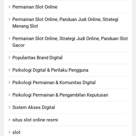
Permainan Slot Online
Permainan Slot Online, Panduan Judi Online, Strategi
Menang Slot
Permainan Slot Online, Strategi Judi Online, Panduan Slot
Gacor
Popularitas Brand Digital
Psikologi Digital & Perilaku Pengguna
Psikologi Permainan & Komunitas Digital
Psikologi Permainan & Pengambilan Keputusan
Sistem Akses Digital
situs slot online resmi
slot