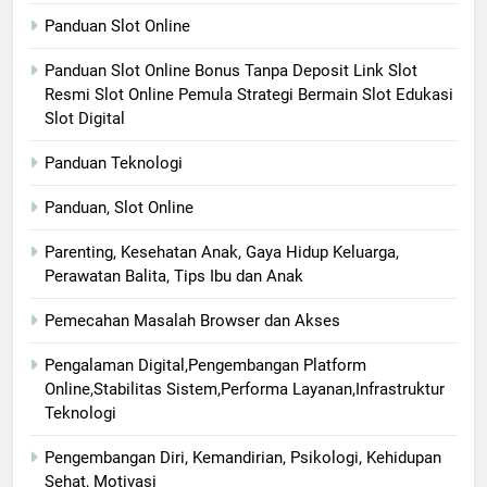
Panduan Slot Online
Panduan Slot Online Bonus Tanpa Deposit Link Slot
Resmi Slot Online Pemula Strategi Bermain Slot Edukasi
Slot Digital
Panduan Teknologi
Panduan, Slot Online
Parenting, Kesehatan Anak, Gaya Hidup Keluarga,
Perawatan Balita, Tips Ibu dan Anak
Pemecahan Masalah Browser dan Akses
Pengalaman Digital,Pengembangan Platform
Online,Stabilitas Sistem,Performa Layanan,Infrastruktur
Teknologi
Pengembangan Diri, Kemandirian, Psikologi, Kehidupan
Sehat, Motivasi