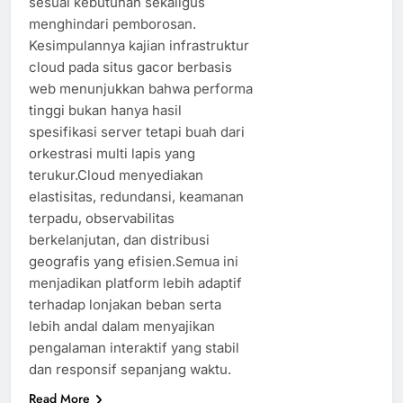
sesuai kebutuhan sekaligus
menghindari pemborosan.
Kesimpulannya kajian infrastruktur
cloud pada situs gacor berbasis
web menunjukkan bahwa performa
tinggi bukan hanya hasil
spesifikasi server tetapi buah dari
orkestrasi multi lapis yang
terukur.Cloud menyediakan
elastisitas, redundansi, keamanan
terpadu, observabilitas
berkelanjutan, dan distribusi
geografis yang efisien.Semua ini
menjadikan platform lebih adaptif
terhadap lonjakan beban serta
lebih andal dalam menyajikan
pengalaman interaktif yang stabil
dan responsif sepanjang waktu.
Read More