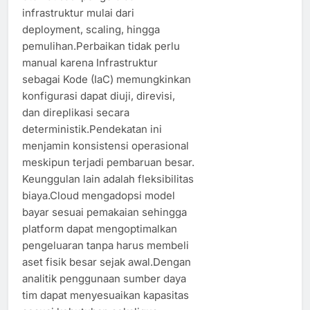
infrastruktur mulai dari
deployment, scaling, hingga
pemulihan.Perbaikan tidak perlu
manual karena Infrastruktur
sebagai Kode (IaC) memungkinkan
konfigurasi dapat diuji, direvisi,
dan direplikasi secara
deterministik.Pendekatan ini
menjamin konsistensi operasional
meskipun terjadi pembaruan besar.
Keunggulan lain adalah fleksibilitas
biaya.Cloud mengadopsi model
bayar sesuai pemakaian sehingga
platform dapat mengoptimalkan
pengeluaran tanpa harus membeli
aset fisik besar sejak awal.Dengan
analitik penggunaan sumber daya
tim dapat menyesuaikan kapasitas