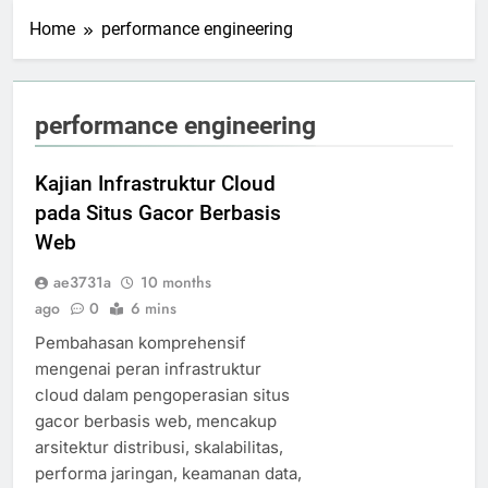
Home
performance engineering
performance engineering
Kajian Infrastruktur Cloud
pada Situs Gacor Berbasis
Web
ae3731a
10 months
ago
0
6 mins
Pembahasan komprehensif
mengenai peran infrastruktur
cloud dalam pengoperasian situs
gacor berbasis web, mencakup
arsitektur distribusi, skalabilitas,
performa jaringan, keamanan data,