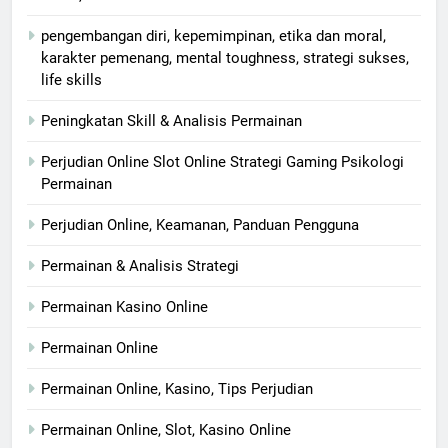
pengembangan diri, kepemimpinan, etika dan moral,
karakter pemenang, mental toughness, strategi sukses,
life skills
Peningkatan Skill & Analisis Permainan
Perjudian Online Slot Online Strategi Gaming Psikologi
Permainan
Perjudian Online, Keamanan, Panduan Pengguna
Permainan & Analisis Strategi
Permainan Kasino Online
Permainan Online
Permainan Online, Kasino, Tips Perjudian
Permainan Online, Slot, Kasino Online