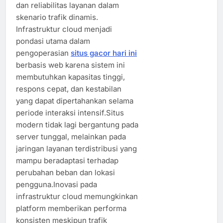
dan reliabilitas layanan dalam
skenario trafik dinamis.
Infrastruktur cloud menjadi
pondasi utama dalam
pengoperasian
situs gacor hari ini
berbasis web karena sistem ini
membutuhkan kapasitas tinggi,
respons cepat, dan kestabilan
yang dapat dipertahankan selama
periode interaksi intensif.Situs
modern tidak lagi bergantung pada
server tunggal, melainkan pada
jaringan layanan terdistribusi yang
mampu beradaptasi terhadap
perubahan beban dan lokasi
pengguna.Inovasi pada
infrastruktur cloud memungkinkan
platform memberikan performa
konsisten meskipun trafik