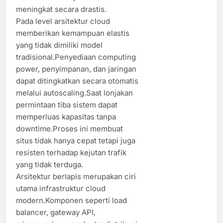
meningkat secara drastis.
Pada level arsitektur cloud
memberikan kemampuan elastis
yang tidak dimiliki model
tradisional.Penyediaan computing
power, penyimpanan, dan jaringan
dapat ditingkatkan secara otomatis
melalui autoscaling.Saat lonjakan
permintaan tiba sistem dapat
memperluas kapasitas tanpa
downtime.Proses ini membuat
situs tidak hanya cepat tetapi juga
resisten terhadap kejutan trafik
yang tidak terduga.
Arsitektur berlapis merupakan ciri
utama infrastruktur cloud
modern.Komponen seperti load
balancer, gateway API,