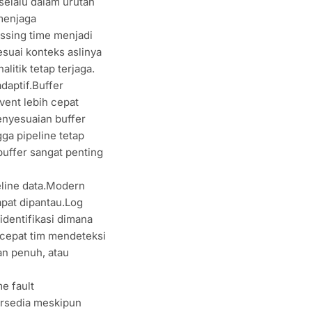
 selalu dalam urutan
menjaga
ssing time menjadi
esuai konteks aslinya
litik tetap terjaga.
daptif.Buffer
ent lebih cepat
nyesuaian buffer
ga pipeline tetap
buffer sangat penting
eline data.Modern
apat dipantau.Log
identifikasi dimana
 cepat tim mendeteksi
an penuh, atau
e fault
ersedia meskipun