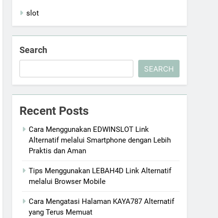
slot
Search
SEARCH
Recent Posts
Cara Menggunakan EDWINSLOT Link
Alternatif melalui Smartphone dengan Lebih
Praktis dan Aman
Tips Menggunakan LEBAH4D Link Alternatif
melalui Browser Mobile
Cara Mengatasi Halaman KAYA787 Alternatif
yang Terus Memuat