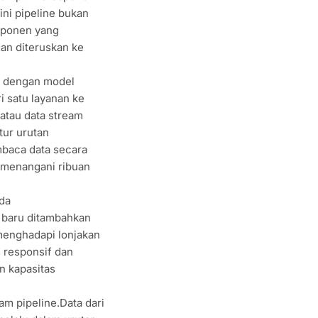
ini pipeline bukan
omponen yang
dan diteruskan ke
un dengan model
i satu layanan ke
 atau data stream
tur urutan
baca data secara
 menangani ribuan
ada
e baru ditambahkan
menghadapi lonjakan
 responsif dan
n kapasitas
am pipeline.Data dari