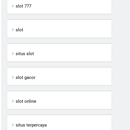
slot 777
slot
situs slot
slot gacor
slot online
situs terpercaya