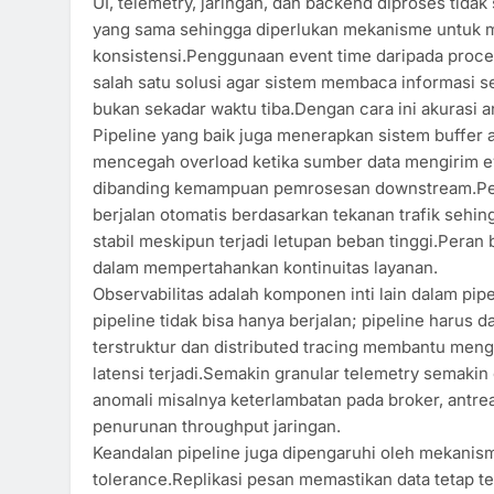
UI, telemetry, jaringan, dan backend diproses tidak
yang sama sehingga diperlukan mekanisme untuk 
konsistensi.Penggunaan event time daripada proce
salah satu solusi agar sistem membaca informasi s
bukan sekadar waktu tiba.Dengan cara ini akurasi ana
Pipeline yang baik juga menerapkan sistem buffer a
mencegah overload ketika sumber data mengirim ev
dibanding kemampuan pemrosesan downstream.Pe
berjalan otomatis berdasarkan tekanan trafik sehing
stabil meskipun terjadi letupan beban tinggi.Peran 
dalam mempertahankan kontinuitas layanan.
Observabilitas adalah komponen inti lain dalam pip
pipeline tidak bisa hanya berjalan; pipeline harus d
terstruktur dan distributed tracing membantu meng
latensi terjadi.Semakin granular telemetry semakin
anomali misalnya keterlambatan pada broker, antre
penurunan throughput jaringan.
Keandalan pipeline juga dipengaruhi oleh mekanism
tolerance.Replikasi pesan memastikan data tetap t