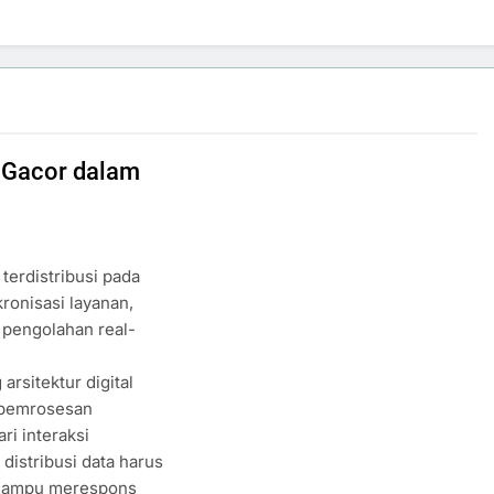
t Gacor dalam
erdistribusi pada
kronisasi layanan,
n pengolahan real-
arsitektur digital
 pemrosesan
ri interaksi
istribusi data harus
m mampu merespons