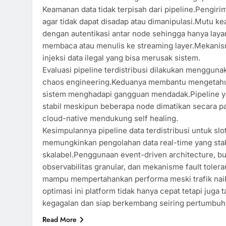
Keamanan data tidak terpisah dari pipeline.Pengiri
agar tidak dapat disadap atau dimanipulasi.Mutu k
dengan autentikasi antar node sehingga hanya lay
membaca atau menulis ke streaming layer.Mekani
injeksi data ilegal yang bisa merusak sistem.
Evaluasi pipeline terdistribusi dilakukan mengguna
chaos engineering.Keduanya membantu mengetahu
sistem menghadapi gangguan mendadak.Pipeline y
stabil meskipun beberapa node dimatikan secara pa
cloud-native mendukung self healing.
Kesimpulannya pipeline data terdistribusi untuk sl
memungkinkan pengolahan data real-time yang stab
skalabel.Penggunaan event-driven architecture, buf
observabilitas granular, dan mekanisme fault tole
mampu mempertahankan performa meski trafik nai
optimasi ini platform tidak hanya cepat tetapi juga 
kegagalan dan siap berkembang seiring pertumbu
Read More