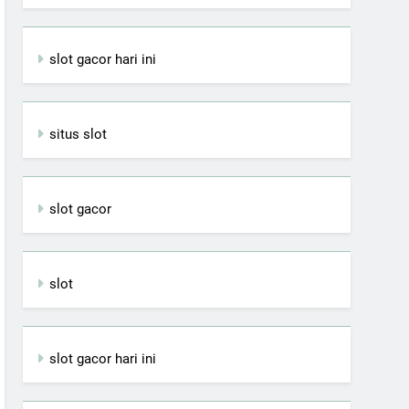
slot gacor hari ini
situs slot
slot gacor
slot
slot gacor hari ini