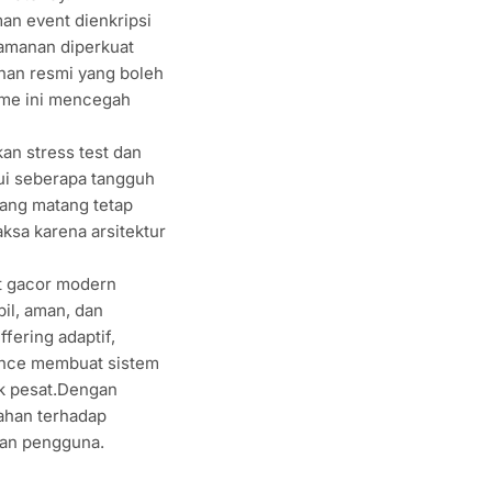
man event dienkripsi
eamanan diperkuat
anan resmi yang boleh
sme ini mencegah
kan stress test dan
i seberapa tangguh
ang matang tetap
ksa karena arsitektur
ot gacor modern
il, aman, dan
fering adaptif,
rance membuat sistem
k pesat.Dengan
tahan terhadap
han pengguna.