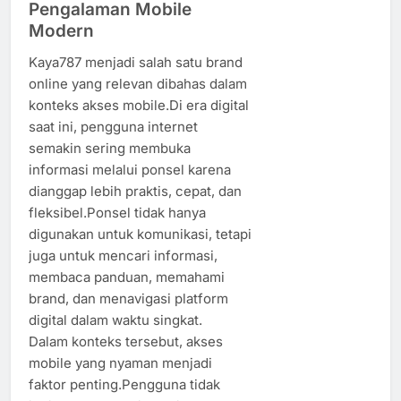
Pengalaman Mobile
Modern
Kaya787 menjadi salah satu brand
online yang relevan dibahas dalam
konteks akses mobile.Di era digital
saat ini, pengguna internet
semakin sering membuka
informasi melalui ponsel karena
dianggap lebih praktis, cepat, dan
fleksibel.Ponsel tidak hanya
digunakan untuk komunikasi, tetapi
juga untuk mencari informasi,
membaca panduan, memahami
brand, dan menavigasi platform
digital dalam waktu singkat.
Dalam konteks tersebut, akses
mobile yang nyaman menjadi
faktor penting.Pengguna tidak