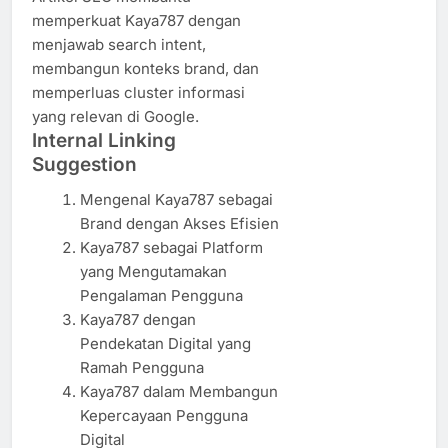
memperkuat Kaya787 dengan
menjawab search intent,
membangun konteks brand, dan
memperluas cluster informasi
yang relevan di Google.
Internal Linking
Suggestion
Mengenal Kaya787 sebagai
Brand dengan Akses Efisien
Kaya787 sebagai Platform
yang Mengutamakan
Pengalaman Pengguna
Kaya787 dengan
Pendekatan Digital yang
Ramah Pengguna
Kaya787 dalam Membangun
Kepercayaan Pengguna
Digital