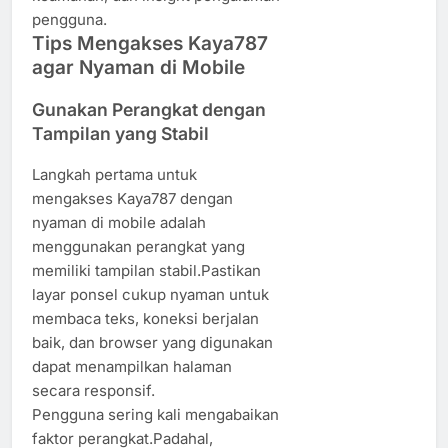
pengguna.
Tips Mengakses Kaya787
agar Nyaman di Mobile
Gunakan Perangkat dengan
Tampilan yang Stabil
Langkah pertama untuk
mengakses Kaya787 dengan
nyaman di mobile adalah
menggunakan perangkat yang
memiliki tampilan stabil.Pastikan
layar ponsel cukup nyaman untuk
membaca teks, koneksi berjalan
baik, dan browser yang digunakan
dapat menampilkan halaman
secara responsif.
Pengguna sering kali mengabaikan
faktor perangkat.Padahal,