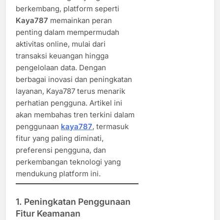
berkembang, platform seperti
Kaya787
memainkan peran
penting dalam mempermudah
aktivitas online, mulai dari
transaksi keuangan hingga
pengelolaan data. Dengan
berbagai inovasi dan peningkatan
layanan, Kaya787 terus menarik
perhatian pengguna. Artikel ini
akan membahas tren terkini dalam
penggunaan
kaya787
, termasuk
fitur yang paling diminati,
preferensi pengguna, dan
perkembangan teknologi yang
mendukung platform ini.
1. Peningkatan Penggunaan
Fitur Keamanan