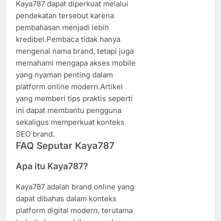
Kaya787 dapat diperkuat melalui
pendekatan tersebut karena
pembahasan menjadi lebih
kredibel.Pembaca tidak hanya
mengenal nama brand, tetapi juga
memahami mengapa akses mobile
yang nyaman penting dalam
platform online modern.Artikel
yang memberi tips praktis seperti
ini dapat membantu pengguna
sekaligus memperkuat konteks
SEO brand.
FAQ Seputar Kaya787
Apa itu Kaya787?
Kaya787 adalah brand online yang
dapat dibahas dalam konteks
platform digital modern, terutama