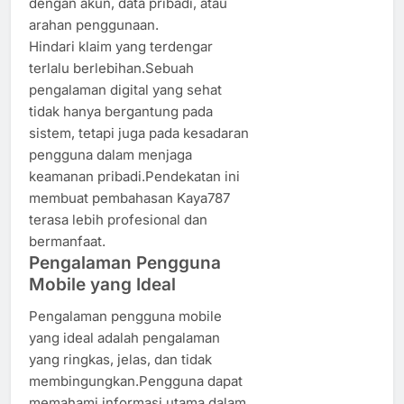
dengan akun, data pribadi, atau
arahan penggunaan.
Hindari klaim yang terdengar
terlalu berlebihan.Sebuah
pengalaman digital yang sehat
tidak hanya bergantung pada
sistem, tetapi juga pada kesadaran
pengguna dalam menjaga
keamanan pribadi.Pendekatan ini
membuat pembahasan Kaya787
terasa lebih profesional dan
bermanfaat.
Pengalaman Pengguna
Mobile yang Ideal
Pengalaman pengguna mobile
yang ideal adalah pengalaman
yang ringkas, jelas, dan tidak
membingungkan.Pengguna dapat
memahami informasi utama dalam