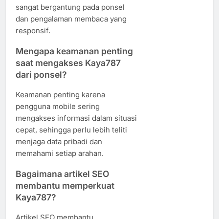
sangat bergantung pada ponsel
dan pengalaman membaca yang
responsif.
Mengapa keamanan penting
saat mengakses Kaya787
dari ponsel?
Keamanan penting karena
pengguna mobile sering
mengakses informasi dalam situasi
cepat, sehingga perlu lebih teliti
menjaga data pribadi dan
memahami setiap arahan.
Bagaimana artikel SEO
membantu memperkuat
Kaya787?
Artikel SEO membantu