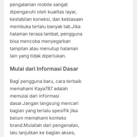
pengalaman mobile sangat
dipengaruhi oleh kualitas layar,
kestabilan koneksi, dan kebiasaan
membuka terlalu banyak tab.Jika
halaman terasa lambat, pengguna
bisa mencoba menyegarkan
tampilan atau menutup halaman
lain yang tidak diperlukan.
Mulai dari Informasi Dasar
Bagi pengguna baru, cara terbaik
memahami Kaya787 adalah
memulai dari informasi
dasar.Jangan langsung mencari
bagian yang terlalu spesifik jika
belum memahami konteks
brand.Mulailah dari pengenalan,
lalu lanjutkan ke bagian akses,