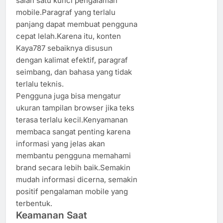
salah satu kunci pengalaman
mobile.Paragraf yang terlalu
panjang dapat membuat pengguna
cepat lelah.Karena itu, konten
Kaya787 sebaiknya disusun
dengan kalimat efektif, paragraf
seimbang, dan bahasa yang tidak
terlalu teknis.
Pengguna juga bisa mengatur
ukuran tampilan browser jika teks
terasa terlalu kecil.Kenyamanan
membaca sangat penting karena
informasi yang jelas akan
membantu pengguna memahami
brand secara lebih baik.Semakin
mudah informasi dicerna, semakin
positif pengalaman mobile yang
terbentuk.
Keamanan Saat