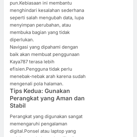
pun.Kebiasaan ini membantu
menghindari kesalahan sederhana
seperti salah mengubah data, lupa
menyimpan perubahan, atau
membuka bagian yang tidak
diperlukan.
Navigasi yang dipahami dengan
baik akan membuat penggunaan
Kaya787 terasa lebih
efisien.Pengguna tidak perlu
menebak-nebak arah karena sudah
mengenali pola halaman.
Tips Kedua: Gunakan
Perangkat yang Aman dan
Stabil
Perangkat yang digunakan sangat
memengaruhi pengalaman
digital.Ponsel atau laptop yang