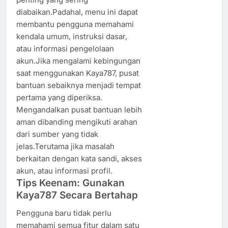
diabaikan.Padahal, menu ini dapat
membantu pengguna memahami
kendala umum, instruksi dasar,
atau informasi pengelolaan
akun.Jika mengalami kebingungan
saat menggunakan Kaya787, pusat
bantuan sebaiknya menjadi tempat
pertama yang diperiksa.
Mengandalkan pusat bantuan lebih
aman dibanding mengikuti arahan
dari sumber yang tidak
jelas.Terutama jika masalah
berkaitan dengan kata sandi, akses
akun, atau informasi profil.
Tips Keenam: Gunakan
Kaya787 Secara Bertahap
Pengguna baru tidak perlu
memahami semua fitur dalam satu