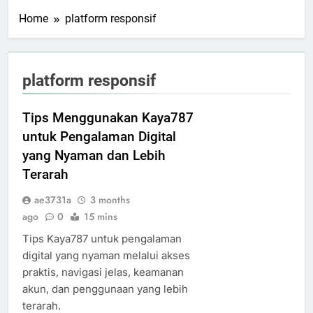
Home
platform responsif
platform responsif
Tips Menggunakan Kaya787
untuk Pengalaman Digital
yang Nyaman dan Lebih
Terarah
ae3731a
3 months
ago
0
15 mins
Tips Kaya787 untuk pengalaman
digital yang nyaman melalui akses
praktis, navigasi jelas, keamanan
akun, dan penggunaan yang lebih
terarah.