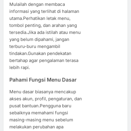
Mulailah dengan membaca
informasi yang terlihat di halaman
utama.Perhatikan letak menu,
tombol penting, dan arahan yang
tersedia.Jika ada istilah atau menu
yang belum dipahami, jangan
terburu-buru mengambil
tindakan.Gunakan pendekatan
bertahap agar pengalaman terasa
lebih rapi.
Pahami Fungsi Menu Dasar
Menu dasar biasanya mencakup
akses akun, profil, pengaturan, dan
pusat bantuan.Pengguna baru
sebaiknya memahami fungsi
masing-masing menu sebelum
melakukan perubahan apa