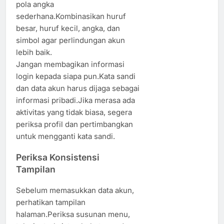
pola angka
sederhana.Kombinasikan huruf
besar, huruf kecil, angka, dan
simbol agar perlindungan akun
lebih baik.
Jangan membagikan informasi
login kepada siapa pun.Kata sandi
dan data akun harus dijaga sebagai
informasi pribadi.Jika merasa ada
aktivitas yang tidak biasa, segera
periksa profil dan pertimbangkan
untuk mengganti kata sandi.
Periksa Konsistensi
Tampilan
Sebelum memasukkan data akun,
perhatikan tampilan
halaman.Periksa susunan menu,