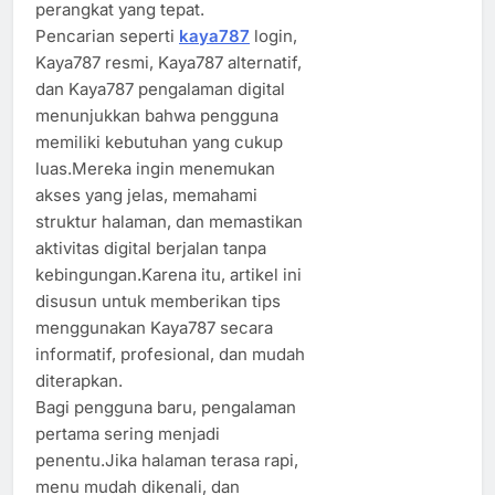
perangkat yang tepat.
Pencarian seperti
kaya787
login,
Kaya787 resmi, Kaya787 alternatif,
dan Kaya787 pengalaman digital
menunjukkan bahwa pengguna
memiliki kebutuhan yang cukup
luas.Mereka ingin menemukan
akses yang jelas, memahami
struktur halaman, dan memastikan
aktivitas digital berjalan tanpa
kebingungan.Karena itu, artikel ini
disusun untuk memberikan tips
menggunakan Kaya787 secara
informatif, profesional, dan mudah
diterapkan.
Bagi pengguna baru, pengalaman
pertama sering menjadi
penentu.Jika halaman terasa rapi,
menu mudah dikenali, dan