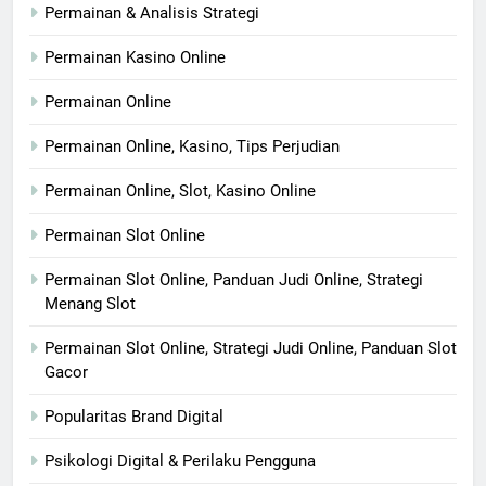
Permainan & Analisis Strategi
Permainan Kasino Online
Permainan Online
Permainan Online, Kasino, Tips Perjudian
Permainan Online, Slot, Kasino Online
Permainan Slot Online
Permainan Slot Online, Panduan Judi Online, Strategi
Menang Slot
Permainan Slot Online, Strategi Judi Online, Panduan Slot
Gacor
Popularitas Brand Digital
Psikologi Digital & Perilaku Pengguna