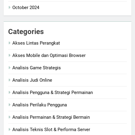
October 2024
Categories
Akses Lintas Perangkat
Akses Mobile dan Optimasi Browser
Analisis Game Strategis
Analisis Judi Online
Analisis Pengguna & Strategi Permainan
Analisis Perilaku Pengguna
Analisis Permainan & Strategi Bermain
Analisis Teknis Slot & Performa Server