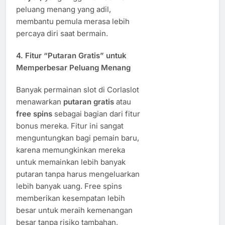
peluang menang yang adil,
membantu pemula merasa lebih
percaya diri saat bermain.
4.
Fitur “Putaran Gratis” untuk
Memperbesar Peluang Menang
Banyak permainan slot di Corlaslot
menawarkan
putaran gratis
atau
free spins
sebagai bagian dari fitur
bonus mereka. Fitur ini sangat
menguntungkan bagi pemain baru,
karena memungkinkan mereka
untuk memainkan lebih banyak
putaran tanpa harus mengeluarkan
lebih banyak uang. Free spins
memberikan kesempatan lebih
besar untuk meraih kemenangan
besar tanpa risiko tambahan,