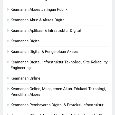
Keamanan Akses Jaringan Publik
Keamanan Akun & Akses Digital
Keamanan Aplikasi & Infrastruktur Digital
Keamanan Digital
Keamanan Digital & Pengelolaan Akses
Keamanan Digital, Infrastruktur Teknologi, Site Reliability
Engineering
Keamanan Online
Keamanan Online, Manajemen Akun, Edukasi Teknologi,
Pemulihan Akses
Keamanan Pembayaran Digital & Proteksi Infrastruktur