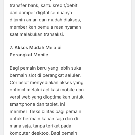
transfer bank, kartu kredit/debit,
dan dompet digital semuanya
dijamin aman dan mudah diakses,
memberikan pemula rasa nyaman
saat melakukan transaksi.
7.
Akses Mudah Melalui
Perangkat Mobile
Bagi pemain baru yang lebih suka
bermain slot di perangkat seluler,
Corlaslot menyediakan akses yang
optimal melalui aplikasi mobile dan
versi web yang dioptimalkan untuk
smartphone dan tablet. Ini
memberi fleksibilitas bagi pemain
untuk bermain kapan saja dan di
mana saja, tanpa terikat pada
komputer desktop. Bagi pemain