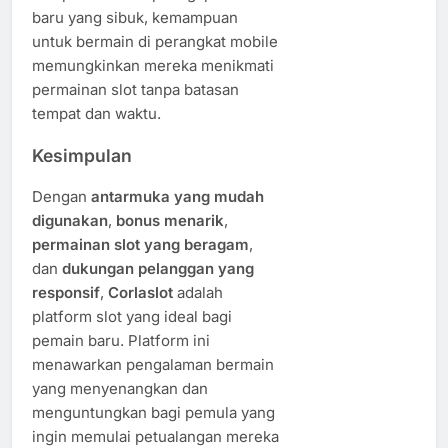
baru yang sibuk, kemampuan
untuk bermain di perangkat mobile
memungkinkan mereka menikmati
permainan slot tanpa batasan
tempat dan waktu.
Kesimpulan
Dengan
antarmuka yang mudah
digunakan
,
bonus menarik
,
permainan slot yang beragam
,
dan
dukungan pelanggan yang
responsif
,
Corlaslot
adalah
platform slot yang ideal bagi
pemain baru. Platform ini
menawarkan pengalaman bermain
yang menyenangkan dan
menguntungkan bagi pemula yang
ingin memulai petualangan mereka