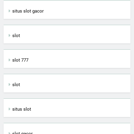
situs slot gacor
slot
slot 777
slot
situs slot
slot gacor