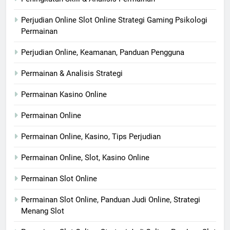
Perjudian Online Slot Online Strategi Gaming Psikologi
Permainan
Perjudian Online, Keamanan, Panduan Pengguna
Permainan & Analisis Strategi
Permainan Kasino Online
Permainan Online
Permainan Online, Kasino, Tips Perjudian
Permainan Online, Slot, Kasino Online
Permainan Slot Online
Permainan Slot Online, Panduan Judi Online, Strategi
Menang Slot