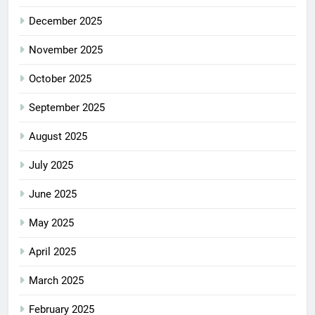
December 2025
November 2025
October 2025
September 2025
August 2025
July 2025
June 2025
May 2025
April 2025
March 2025
February 2025