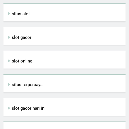
situs slot
slot gacor
slot online
situs terpercaya
slot gacor hari ini