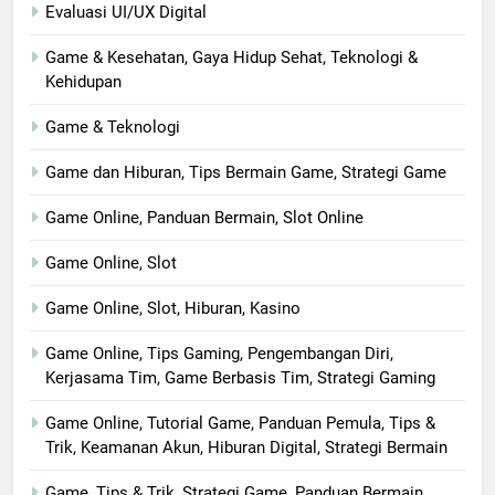
Evaluasi UI/UX Digital
Game & Kesehatan, Gaya Hidup Sehat, Teknologi &
Kehidupan
Game & Teknologi
Game dan Hiburan, Tips Bermain Game, Strategi Game
Game Online, Panduan Bermain, Slot Online
Game Online, Slot
Game Online, Slot, Hiburan, Kasino
Game Online, Tips Gaming, Pengembangan Diri,
Kerjasama Tim, Game Berbasis Tim, Strategi Gaming
Game Online, Tutorial Game, Panduan Pemula, Tips &
Trik, Keamanan Akun, Hiburan Digital, Strategi Bermain
Game, Tips & Trik, Strategi Game, Panduan Bermain