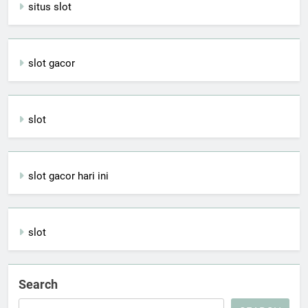
situs slot
slot gacor
slot
slot gacor hari ini
slot
Search