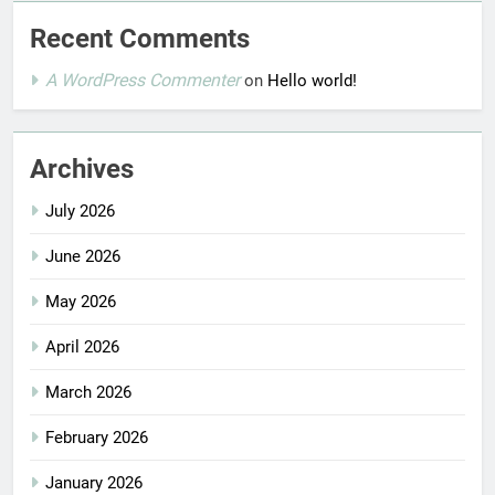
Recent Comments
A WordPress Commenter
on
Hello world!
Archives
July 2026
June 2026
May 2026
April 2026
March 2026
February 2026
January 2026