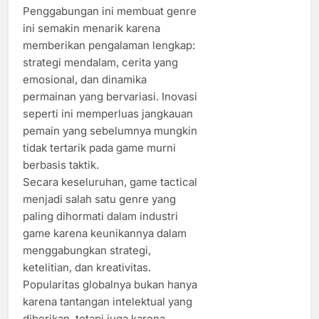
Penggabungan ini membuat genre
ini semakin menarik karena
memberikan pengalaman lengkap:
strategi mendalam, cerita yang
emosional, dan dinamika
permainan yang bervariasi. Inovasi
seperti ini memperluas jangkauan
pemain yang sebelumnya mungkin
tidak tertarik pada game murni
berbasis taktik.
Secara keseluruhan, game tactical
menjadi salah satu genre yang
paling dihormati dalam industri
game karena keunikannya dalam
menggabungkan strategi,
ketelitian, dan kreativitas.
Popularitas globalnya bukan hanya
karena tantangan intelektual yang
diberikan, tetapi juga karena