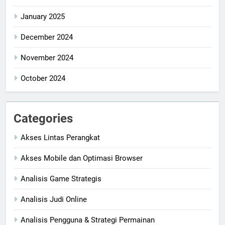
January 2025
December 2024
November 2024
October 2024
Categories
Akses Lintas Perangkat
Akses Mobile dan Optimasi Browser
Analisis Game Strategis
Analisis Judi Online
Analisis Pengguna & Strategi Permainan