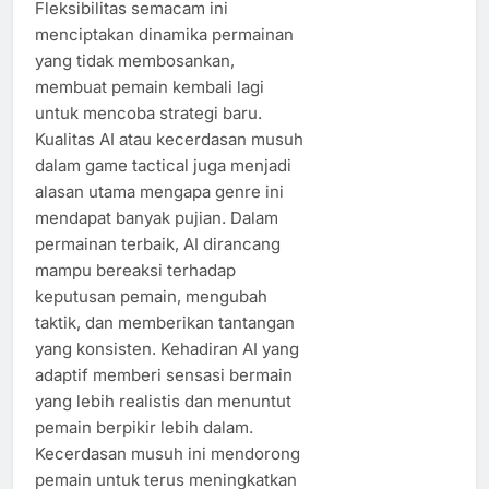
Fleksibilitas semacam ini
menciptakan dinamika permainan
yang tidak membosankan,
membuat pemain kembali lagi
untuk mencoba strategi baru.
Kualitas AI atau kecerdasan musuh
dalam game tactical juga menjadi
alasan utama mengapa genre ini
mendapat banyak pujian. Dalam
permainan terbaik, AI dirancang
mampu bereaksi terhadap
keputusan pemain, mengubah
taktik, dan memberikan tantangan
yang konsisten. Kehadiran AI yang
adaptif memberi sensasi bermain
yang lebih realistis dan menuntut
pemain berpikir lebih dalam.
Kecerdasan musuh ini mendorong
pemain untuk terus meningkatkan