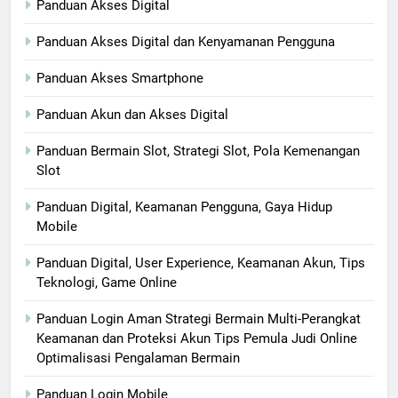
Panduan Akses Digital
Panduan Akses Digital dan Kenyamanan Pengguna
Panduan Akses Smartphone
Panduan Akun dan Akses Digital
Panduan Bermain Slot, Strategi Slot, Pola Kemenangan
Slot
Panduan Digital, Keamanan Pengguna, Gaya Hidup
Mobile
Panduan Digital, User Experience, Keamanan Akun, Tips
Teknologi, Game Online
Panduan Login Aman Strategi Bermain Multi-Perangkat
Keamanan dan Proteksi Akun Tips Pemula Judi Online
Optimalisasi Pengalaman Bermain
Panduan Login Mobile