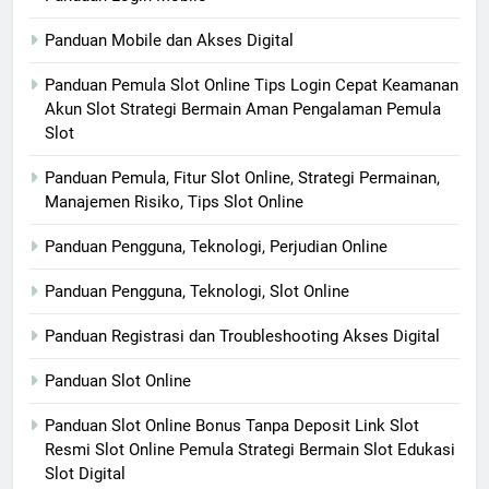
Panduan Mobile dan Akses Digital
Panduan Pemula Slot Online Tips Login Cepat Keamanan
Akun Slot Strategi Bermain Aman Pengalaman Pemula
Slot
Panduan Pemula, Fitur Slot Online, Strategi Permainan,
Manajemen Risiko, Tips Slot Online
Panduan Pengguna, Teknologi, Perjudian Online
Panduan Pengguna, Teknologi, Slot Online
Panduan Registrasi dan Troubleshooting Akses Digital
Panduan Slot Online
Panduan Slot Online Bonus Tanpa Deposit Link Slot
Resmi Slot Online Pemula Strategi Bermain Slot Edukasi
Slot Digital