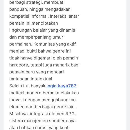
berbagi strategi, membuat
panduan, hingga mengadakan
kompetisi informal. Interaksi antar
pemain ini menciptakan
lingkungan belajar yang dinamis
dan memperpanjang umur
permainan. Komunitas yang aktif
menjadi bukti bahwa genre ini
tidak hanya digemari oleh pemain
hardcore, tetapi juga menarik bagi
pemain baru yang mencari
tantangan intelektual.
Selain itu, banyak
login kaya787
tactical modern berani melakukan
inovasi dengan menggabungkan
elemen dari berbagai genre lain.
Misalnya, integrasi elemen RPG,
sistem manajemen sumber daya,
atau bahkan narasi yang kuat.