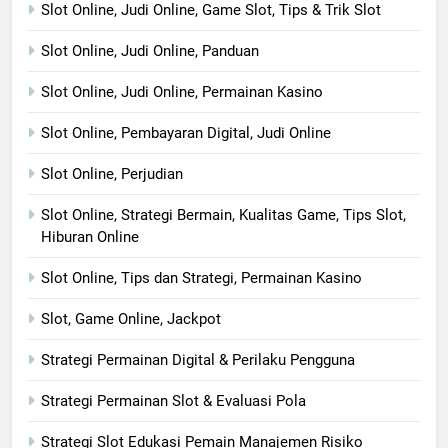
Slot Online, Judi Online, Game Slot, Tips & Trik Slot
Slot Online, Judi Online, Panduan
Slot Online, Judi Online, Permainan Kasino
Slot Online, Pembayaran Digital, Judi Online
Slot Online, Perjudian
Slot Online, Strategi Bermain, Kualitas Game, Tips Slot,
Hiburan Online
Slot Online, Tips dan Strategi, Permainan Kasino
Slot, Game Online, Jackpot
Strategi Permainan Digital & Perilaku Pengguna
Strategi Permainan Slot & Evaluasi Pola
Strategi Slot Edukasi Pemain Manajemen Risiko