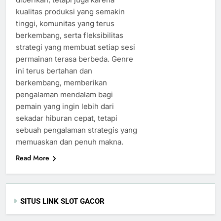
kualitas produksi yang semakin
tinggi, komunitas yang terus
berkembang, serta fleksibilitas
strategi yang membuat setiap sesi
permainan terasa berbeda. Genre
ini terus bertahan dan
berkembang, memberikan
pengalaman mendalam bagi
pemain yang ingin lebih dari
sekadar hiburan cepat, tetapi
sebuah pengalaman strategis yang
memuaskan dan penuh makna.
Read More
SITUS LINK SLOT GACOR