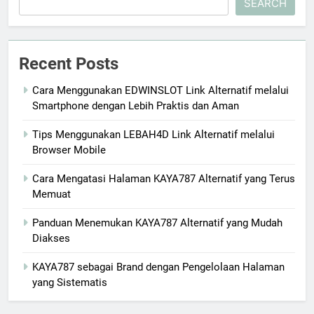
SEARCH
Recent Posts
Cara Menggunakan EDWINSLOT Link Alternatif melalui
Smartphone dengan Lebih Praktis dan Aman
Tips Menggunakan LEBAH4D Link Alternatif melalui
Browser Mobile
Cara Mengatasi Halaman KAYA787 Alternatif yang Terus
Memuat
Panduan Menemukan KAYA787 Alternatif yang Mudah
Diakses
KAYA787 sebagai Brand dengan Pengelolaan Halaman
yang Sistematis