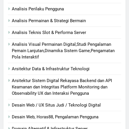
Analisis Perilaku Pengguna
Analisis Permainan & Strategi Bermain
Analisis Teknis Slot & Performa Server
Analisis Visual Permainan Digital,Studi Pengalaman
Pemain Lanjutan,Dinamika Sistem Game,Pengamatan
Pola Interaktif
Arsitektur Data & Infrastruktur Teknologi
Arsitektur Sistem Digital Rekayasa Backend dan API
Keamanan dan Integritas Platform Monitoring dan
Observability UX dan Interaksi Pengguna
Desain Web / UX Situs Judi / Teknologi Digital
Desain Web, Horas88, Pengalaman Pengguna
Domain Alternatif & Infrastruktur Server.