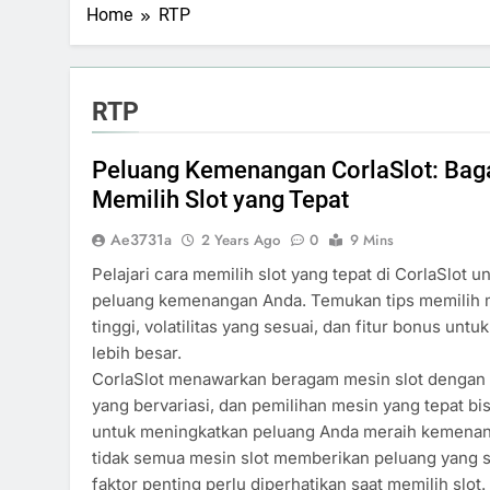
Home
RTP
RTP
Peluang Kemenangan CorlaSlot: Bag
Memilih Slot yang Tepat
Ae3731a
2 Years Ago
0
9 Mins
Pelajari cara memilih slot yang tepat di CorlaSlot 
peluang kemenangan Anda. Temukan tips memilih
tinggi, volatilitas yang sesuai, dan fitur bonus un
lebih besar.
CorlaSlot menawarkan beragam mesin slot denga
yang bervariasi, dan pemilihan mesin yang tepat bi
untuk meningkatkan peluang Anda meraih kemenan
tidak semua mesin slot memberikan peluang yang 
faktor penting perlu diperhatikan saat memilih slot. 