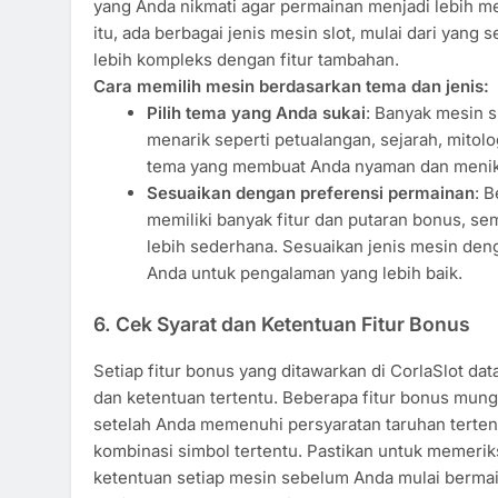
yang Anda nikmati agar permainan menjadi lebih m
itu, ada berbagai jenis mesin slot, mulai dari yang
lebih kompleks dengan fitur tambahan.
Cara memilih mesin berdasarkan tema dan jenis:
Pilih tema yang Anda sukai
: Banyak mesin 
menarik seperti petualangan, sejarah, mitologi
tema yang membuat Anda nyaman dan menik
Sesuaikan dengan preferensi permainan
: 
memiliki banyak fitur dan putaran bonus, se
lebih sederhana. Sesuaikan jenis mesin den
Anda untuk pengalaman yang lebih baik.
6.
Cek Syarat dan Ketentuan Fitur Bonus
Setiap fitur bonus yang ditawarkan di CorlaSlot da
dan ketentuan tertentu. Beberapa fitur bonus mung
setelah Anda memenuhi persyaratan taruhan terten
kombinasi simbol tertentu. Pastikan untuk memerik
ketentuan setiap mesin sebelum Anda mulai berma