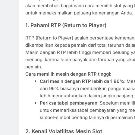
akan membahas bagaimana cara memilih slot yang 
untuk memaksimalkan peluang kemenangan Anda.
1.
Pahami RTP (Return to Player)
RTP (Return to Player) adalah persentase kemenan
dikembalikan kepada pemain dari total taruhan dal
Mesin dengan RTP lebih tinggi memberi peluang ya
menang, karena lebih banyak dari taruhan yang ak
pemain.
Cara memilih mesin dengan RTP tinggi:
Cari mesin dengan RTP lebih dari 96%
: Me
dari 96% biasanya memberikan pengembalian
lebih menguntungkan dalam jangka panjang.
Periksa tabel pembayaran
: Sebelum memili
untuk memeriksa tabel pembayaran yang m
simbol-simbol penting lainnya di permainan 
2.
Kenali Volatilitas Mesin Slot