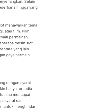
enyenangkan. Selain
 sederhana hingga yang
slot menawarkan tema
, atau film. Pilih
mati permainan.
Beberapa mesin slot
mentara yang lain
gan gaya bermain
tang dengan syarat
kin hanya tersedia
tu atau mencapai
sa syarat dan
in untuk menghindari