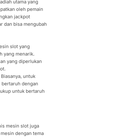
hadiah utama yang
mpatkan oleh pemain
ngkan jackpot
sar dan bisa mengubah
esin slot yang
h yang menarik.
an yang diperlukan
ot.
: Biasanya, untuk
 bertaruh dengan
cukup untuk bertaruh
nis mesin slot juga
h mesin dengan tema