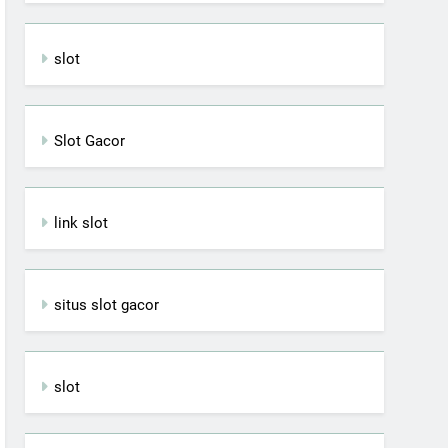
slot
Slot Gacor
link slot
situs slot gacor
slot