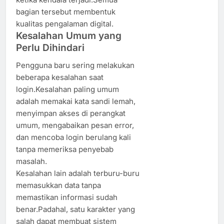
bagian tersebut membentuk
kualitas pengalaman digital.
Kesalahan Umum yang
Perlu Dihindari
Pengguna baru sering melakukan
beberapa kesalahan saat
login.Kesalahan paling umum
adalah memakai kata sandi lemah,
menyimpan akses di perangkat
umum, mengabaikan pesan error,
dan mencoba login berulang kali
tanpa memeriksa penyebab
masalah.
Kesalahan lain adalah terburu-buru
memasukkan data tanpa
memastikan informasi sudah
benar.Padahal, satu karakter yang
salah dapat membuat sistem