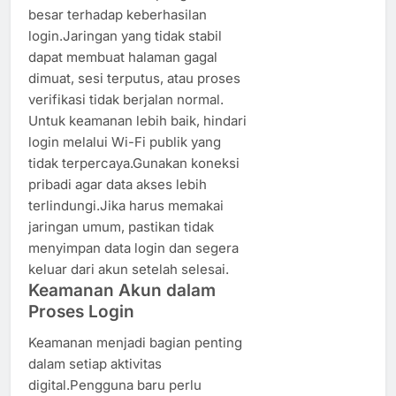
besar terhadap keberhasilan
login.Jaringan yang tidak stabil
dapat membuat halaman gagal
dimuat, sesi terputus, atau proses
verifikasi tidak berjalan normal.
Untuk keamanan lebih baik, hindari
login melalui Wi-Fi publik yang
tidak terpercaya.Gunakan koneksi
pribadi agar data akses lebih
terlindungi.Jika harus memakai
jaringan umum, pastikan tidak
menyimpan data login dan segera
keluar dari akun setelah selesai.
Keamanan Akun dalam
Proses Login
Keamanan menjadi bagian penting
dalam setiap aktivitas
digital.Pengguna baru perlu