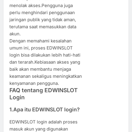
menolak akses.Pengguna juga
perlu menghindari penggunaan
jaringan publik yang tidak aman,
terutama saat memasukkan data
akun.
Dengan memahami kesalahan
umum ini, proses EDWINSLOT
login bisa dilakukan lebih hati-hati
dan terarah.Kebiasaan akses yang
baik akan membantu menjaga
keamanan sekaligus meningkatkan
kenyamanan pengguna.
FAQ tentang EDWINSLOT
Login
1.Apa itu EDWINSLOT login?
EDWINSLOT login adalah proses
masuk akun yang digunakan