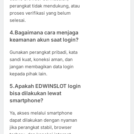
perangkat tidak mendukung, atau
proses verifikasi yang belum
selesai.
4.Bagaimana cara menjaga
keamanan akun saat login?
Gunakan perangkat pribadi, kata
sandi kuat, koneksi aman, dan
jangan membagikan data login
kepada pihak lain.
5.Apakah EDWINSLOT login
bisa dilakukan lewat
smartphone?
Ya, akses melalui smartphone
dapat dilakukan dengan nyaman
jika perangkat stabil, browser