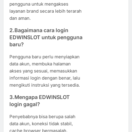
pengguna untuk mengakses
layanan brand secara lebih terarah
dan aman.
2.Bagaimana cara login
EDWINSLOT untuk pengguna
baru?
Pengguna baru perlu menyiapkan
data akun, membuka halaman
akses yang sesuai, memasukkan
informasi login dengan benar, lalu
mengikuti instruksi yang tersedia.
3.Mengapa EDWINSLOT
login gagal?
Penyebabnya bisa berupa salah
data akun, koneksi tidak stabil,
cache browser bermasalah,