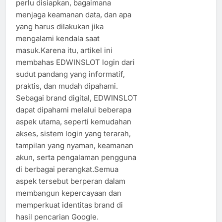
perlu disiapkan, bagaimana
menjaga keamanan data, dan apa
yang harus dilakukan jika
mengalami kendala saat
masuk.Karena itu, artikel ini
membahas EDWINSLOT login dari
sudut pandang yang informatif,
praktis, dan mudah dipahami.
Sebagai brand digital, EDWINSLOT
dapat dipahami melalui beberapa
aspek utama, seperti kemudahan
akses, sistem login yang terarah,
tampilan yang nyaman, keamanan
akun, serta pengalaman pengguna
di berbagai perangkat.Semua
aspek tersebut berperan dalam
membangun kepercayaan dan
memperkuat identitas brand di
hasil pencarian Google.