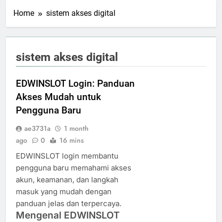
Home
sistem akses digital
sistem akses digital
EDWINSLOT Login: Panduan
Akses Mudah untuk
Pengguna Baru
ae3731a
1 month
ago
0
16 mins
EDWINSLOT login membantu
pengguna baru memahami akses
akun, keamanan, dan langkah
masuk yang mudah dengan
panduan jelas dan terpercaya.
Mengenal EDWINSLOT