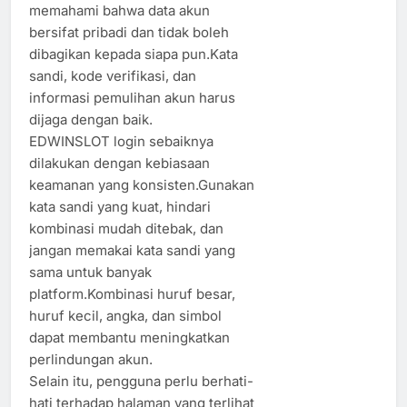
memahami bahwa data akun
bersifat pribadi dan tidak boleh
dibagikan kepada siapa pun.Kata
sandi, kode verifikasi, dan
informasi pemulihan akun harus
dijaga dengan baik.
EDWINSLOT login sebaiknya
dilakukan dengan kebiasaan
keamanan yang konsisten.Gunakan
kata sandi yang kuat, hindari
kombinasi mudah ditebak, dan
jangan memakai kata sandi yang
sama untuk banyak
platform.Kombinasi huruf besar,
huruf kecil, angka, dan simbol
dapat membantu meningkatkan
perlindungan akun.
Selain itu, pengguna perlu berhati-
hati terhadap halaman yang terlihat