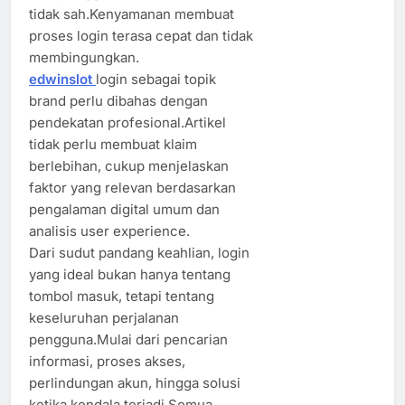
tidak sah.Kenyamanan membuat
proses login terasa cepat dan tidak
membingungkan.
edwinslot
login sebagai topik
brand perlu dibahas dengan
pendekatan profesional.Artikel
tidak perlu membuat klaim
berlebihan, cukup menjelaskan
faktor yang relevan berdasarkan
pengalaman digital umum dan
analisis user experience.
Dari sudut pandang keahlian, login
yang ideal bukan hanya tentang
tombol masuk, tetapi tentang
keseluruhan perjalanan
pengguna.Mulai dari pencarian
informasi, proses akses,
perlindungan akun, hingga solusi
ketika kendala terjadi.Semua