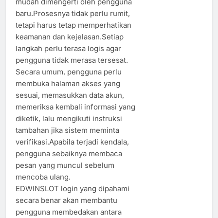
mudah dimengerti oleh pengguna
baru.Prosesnya tidak perlu rumit,
tetapi harus tetap memperhatikan
keamanan dan kejelasan.Setiap
langkah perlu terasa logis agar
pengguna tidak merasa tersesat.
Secara umum, pengguna perlu
membuka halaman akses yang
sesuai, memasukkan data akun,
memeriksa kembali informasi yang
diketik, lalu mengikuti instruksi
tambahan jika sistem meminta
verifikasi.Apabila terjadi kendala,
pengguna sebaiknya membaca
pesan yang muncul sebelum
mencoba ulang.
EDWINSLOT login yang dipahami
secara benar akan membantu
pengguna membedakan antara