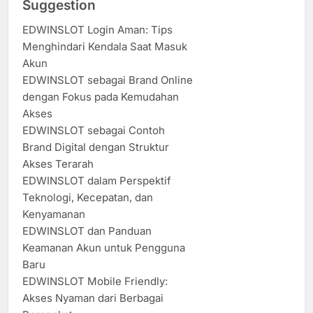
Suggestion
EDWINSLOT Login Aman: Tips
Menghindari Kendala Saat Masuk
Akun
EDWINSLOT sebagai Brand Online
dengan Fokus pada Kemudahan
Akses
EDWINSLOT sebagai Contoh
Brand Digital dengan Struktur
Akses Terarah
EDWINSLOT dalam Perspektif
Teknologi, Kecepatan, dan
Kenyamanan
EDWINSLOT dan Panduan
Keamanan Akun untuk Pengguna
Baru
EDWINSLOT Mobile Friendly:
Akses Nyaman dari Berbagai