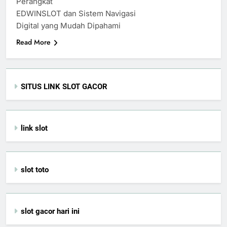
Perangkat
EDWINSLOT dan Sistem Navigasi
Digital yang Mudah Dipahami
Read More
SITUS LINK SLOT GACOR
link slot
slot toto
slot gacor hari ini