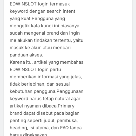
EDWINSLOT login termasuk
keyword dengan search intent
yang kuat.Pengguna yang
mengetik kata kunci ini biasanya
sudah mengenal brand dan ingin
melakukan tindakan tertentu, yaitu
masuk ke akun atau mencari
panduan akses.
Karena itu, artikel yang membahas
EDWINSLOT login perlu
memberikan informasi yang jelas,
tidak berlebihan, dan sesuai
kebutuhan pengguna.Penggunaan
keyword harus tetap natural agar
artikel nyaman dibaca.Primary
brand dapat disebut pada bagian
penting seperti judul, pembuka,
heading, isi utama, dan FAQ tanpa
harus dipaksakan.