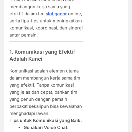
membangun kerja sama yang
efektif dalam tim
slot gacor
online,
serta tips-tips untuk meningkatkan
komunikasi, koordinasi, dan sinergi
antar pemain.
1.
Komunikasi yang Efektif
Adalah Kunci
Komunikasi adalah elemen utama
dalam membangun kerja sama tim
yang efektif. Tanpa komunikasi
yang jelas dan cepat, bahkan tim
yang penuh dengan pemain
berbakat sekalipun bisa kewalahan
menghadapi lawan.
Tips untuk Komunikasi yang Baik:
Gunakan Voice Chat: