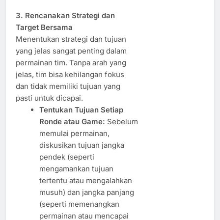
3. Rencanakan Strategi dan
Target Bersama
Menentukan strategi dan tujuan
yang jelas sangat penting dalam
permainan tim. Tanpa arah yang
jelas, tim bisa kehilangan fokus
dan tidak memiliki tujuan yang
pasti untuk dicapai.
Tentukan Tujuan Setiap
Ronde atau Game:
Sebelum
memulai permainan,
diskusikan tujuan jangka
pendek (seperti
mengamankan tujuan
tertentu atau mengalahkan
musuh) dan jangka panjang
(seperti memenangkan
permainan atau mencapai