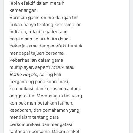
lebih efektif dalam meraih
kemenangan.
Bermain game online dengan tim
bukan hanya tentang keterampilan
individu, tetapi juga tentang
bagaimana seluruh tim dapat
bekerja sama dengan efektif untuk
mencapai tujuan bersama.
Keberhasilan dalam game
multiplayer, seperti
MOBA
atau
Battle Royale
, sering kali
bergantung pada koordinasi,
komunikasi, dan kerjasama antara
anggota tim. Membangun tim yang
kompak membutuhkan latihan,
kesabaran, dan pemahaman yang
mendalam tentang cara
berkomunikasi dan mengatasi
tantangan bersama. Dalam artikel