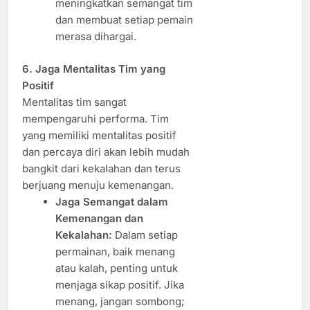
meningkatkan semangat tim
dan membuat setiap pemain
merasa dihargai.
6. Jaga Mentalitas Tim yang
Positif
Mentalitas tim sangat
mempengaruhi performa. Tim
yang memiliki mentalitas positif
dan percaya diri akan lebih mudah
bangkit dari kekalahan dan terus
berjuang menuju kemenangan.
Jaga Semangat dalam
Kemenangan dan
Kekalahan:
Dalam setiap
permainan, baik menang
atau kalah, penting untuk
menjaga sikap positif. Jika
menang, jangan sombong;