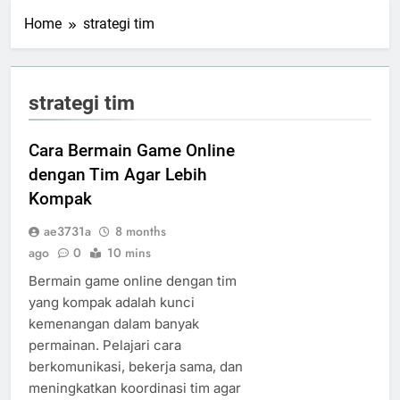
Home
strategi tim
strategi tim
Cara Bermain Game Online
dengan Tim Agar Lebih
Kompak
ae3731a
8 months
ago
0
10 mins
Bermain game online dengan tim
yang kompak adalah kunci
kemenangan dalam banyak
permainan. Pelajari cara
berkomunikasi, bekerja sama, dan
meningkatkan koordinasi tim agar