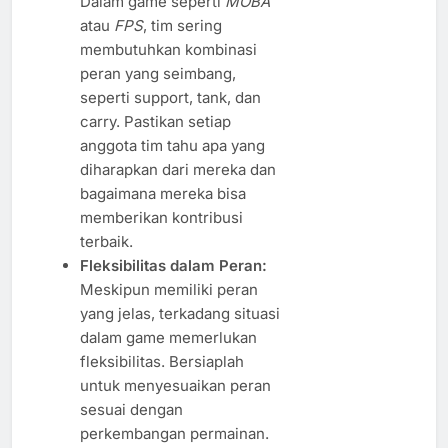
Dalam game seperti
MOBA
atau
FPS
, tim sering
membutuhkan kombinasi
peran yang seimbang,
seperti support, tank, dan
carry. Pastikan setiap
anggota tim tahu apa yang
diharapkan dari mereka dan
bagaimana mereka bisa
memberikan kontribusi
terbaik.
Fleksibilitas dalam Peran:
Meskipun memiliki peran
yang jelas, terkadang situasi
dalam game memerlukan
fleksibilitas. Bersiaplah
untuk menyesuaikan peran
sesuai dengan
perkembangan permainan.