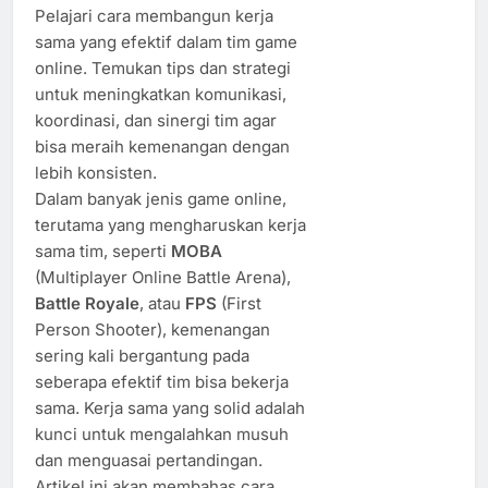
Pelajari cara membangun kerja
sama yang efektif dalam tim game
online. Temukan tips dan strategi
untuk meningkatkan komunikasi,
koordinasi, dan sinergi tim agar
bisa meraih kemenangan dengan
lebih konsisten.
Dalam banyak jenis game online,
terutama yang mengharuskan kerja
sama tim, seperti
MOBA
(Multiplayer Online Battle Arena),
Battle Royale
, atau
FPS
(First
Person Shooter), kemenangan
sering kali bergantung pada
seberapa efektif tim bisa bekerja
sama. Kerja sama yang solid adalah
kunci untuk mengalahkan musuh
dan menguasai pertandingan.
Artikel ini akan membahas cara