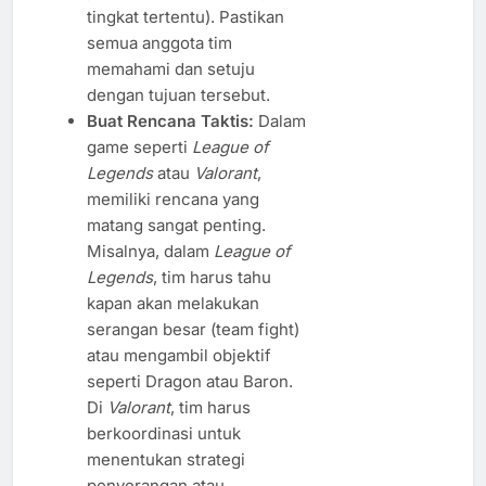
tingkat tertentu). Pastikan
semua anggota tim
memahami dan setuju
dengan tujuan tersebut.
Buat Rencana Taktis:
Dalam
game seperti
League of
Legends
atau
Valorant
,
memiliki rencana yang
matang sangat penting.
Misalnya, dalam
League of
Legends
, tim harus tahu
kapan akan melakukan
serangan besar (team fight)
atau mengambil objektif
seperti Dragon atau Baron.
Di
Valorant
, tim harus
berkoordinasi untuk
menentukan strategi
penyerangan atau