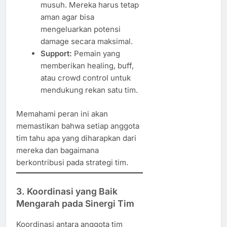
musuh. Mereka harus tetap
aman agar bisa
mengeluarkan potensi
damage secara maksimal.
Support:
Pemain yang
memberikan healing, buff,
atau crowd control untuk
mendukung rekan satu tim.
Memahami peran ini akan
memastikan bahwa setiap anggota
tim tahu apa yang diharapkan dari
mereka dan bagaimana
berkontribusi pada strategi tim.
3.
Koordinasi yang Baik
Mengarah pada Sinergi Tim
Koordinasi antara anggota tim