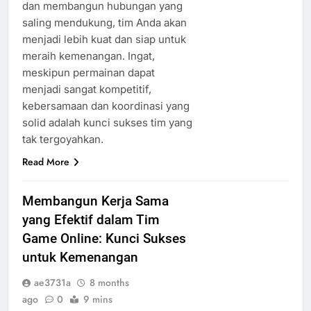
dan membangun hubungan yang
saling mendukung, tim Anda akan
menjadi lebih kuat dan siap untuk
meraih kemenangan. Ingat,
meskipun permainan dapat
menjadi sangat kompetitif,
kebersamaan dan koordinasi yang
solid adalah kunci sukses tim yang
tak tergoyahkan.
Read More
Membangun Kerja Sama
yang Efektif dalam Tim
Game Online: Kunci Sukses
untuk Kemenangan
ae3731a
8 months
ago
0
9 mins