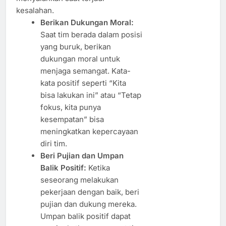
kesalahan.
Berikan Dukungan Moral:
Saat tim berada dalam posisi
yang buruk, berikan
dukungan moral untuk
menjaga semangat. Kata-
kata positif seperti “Kita
bisa lakukan ini” atau “Tetap
fokus, kita punya
kesempatan” bisa
meningkatkan kepercayaan
diri tim.
Beri Pujian dan Umpan
Balik Positif:
Ketika
seseorang melakukan
pekerjaan dengan baik, beri
pujian dan dukung mereka.
Umpan balik positif dapat