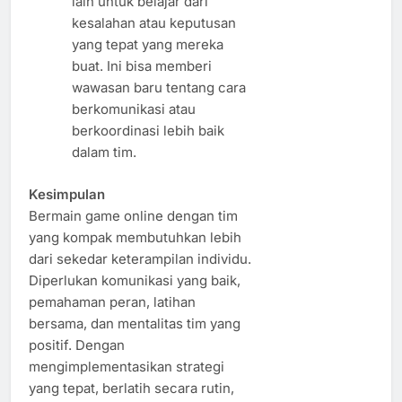
lain untuk belajar dari
kesalahan atau keputusan
yang tepat yang mereka
buat. Ini bisa memberi
wawasan baru tentang cara
berkomunikasi atau
berkoordinasi lebih baik
dalam tim.
Kesimpulan
Bermain game online dengan tim
yang kompak membutuhkan lebih
dari sekedar keterampilan individu.
Diperlukan komunikasi yang baik,
pemahaman peran, latihan
bersama, dan mentalitas tim yang
positif. Dengan
mengimplementasikan strategi
yang tepat, berlatih secara rutin,