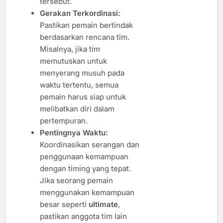
tersebut.
Gerakan Terkordinasi:
Pastikan pemain bertindak
berdasarkan rencana tim.
Misalnya, jika tim
memutuskan untuk
menyerang musuh pada
waktu tertentu, semua
pemain harus siap untuk
melibatkan diri dalam
pertempuran.
Pentingnya Waktu:
Koordinasikan serangan dan
penggunaan kemampuan
dengan timing yang tepat.
Jika seorang pemain
menggunakan kemampuan
besar seperti
ultimate
,
pastikan anggota tim lain