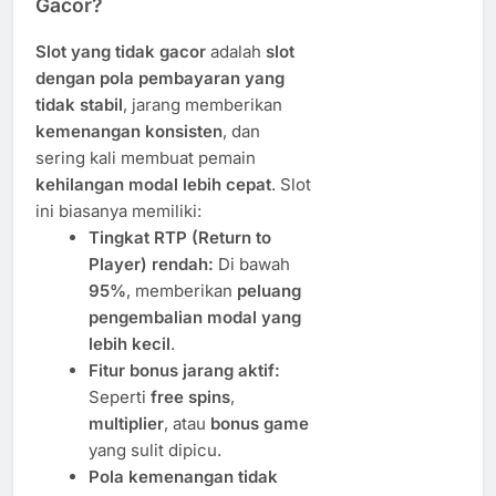
Gacor?
Slot yang tidak gacor
adalah
slot
dengan pola pembayaran yang
tidak stabil
, jarang memberikan
kemenangan konsisten
, dan
sering kali membuat pemain
kehilangan modal lebih cepat
. Slot
ini biasanya memiliki:
Tingkat RTP (Return to
Player) rendah:
Di bawah
95%
, memberikan
peluang
pengembalian modal yang
lebih kecil
.
Fitur bonus jarang aktif:
Seperti
free spins
,
multiplier
, atau
bonus game
yang sulit dipicu.
Pola kemenangan tidak