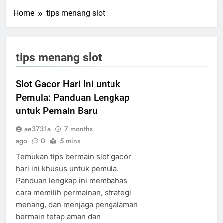
Home
tips menang slot
tips menang slot
Slot Gacor Hari Ini untuk
Pemula: Panduan Lengkap
untuk Pemain Baru
ae3731a
7 months
ago
0
5 mins
Temukan tips bermain slot gacor
hari ini khusus untuk pemula.
Panduan lengkap ini membahas
cara memilih permainan, strategi
menang, dan menjaga pengalaman
bermain tetap aman dan