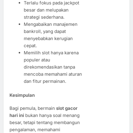
Terlalu fokus pada jackpot
besar dan melupakan
strategi sederhana.
Mengabaikan manajemen
bankroll, yang dapat
menyebabkan kerugian
cepat.
Memilih slot hanya karena
populer atau
direkomendasikan tanpa
mencoba memahami aturan
dan fitur permainan.
Kesimpulan
Bagi pemula, bermain
slot gacor
hari ini
bukan hanya soal menang
besar, tetapi tentang membangun
pengalaman, memahami