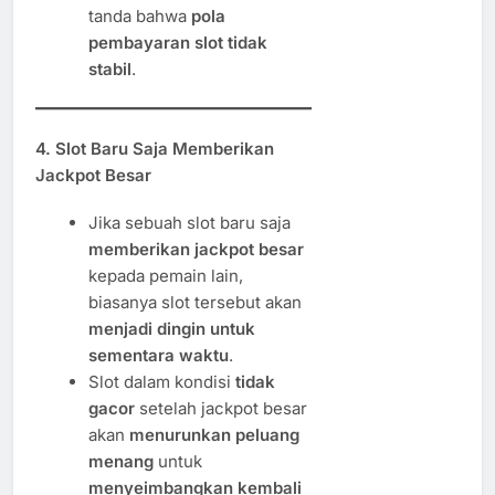
tanda bahwa
pola
pembayaran slot tidak
stabil
.
4. Slot Baru Saja Memberikan
Jackpot Besar
Jika sebuah slot baru saja
memberikan jackpot besar
kepada pemain lain,
biasanya slot tersebut akan
menjadi dingin untuk
sementara waktu
.
Slot dalam kondisi
tidak
gacor
setelah jackpot besar
akan
menurunkan peluang
menang
untuk
menyeimbangkan kembali