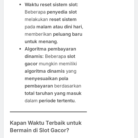
Waktu reset sistem slot:
Beberapa
penyedia slot
melakukan
reset sistem
pada
malam atau dini hari
,
memberikan
peluang baru
untuk menang
.
Algoritma pembayaran
dinamis:
Beberapa
slot
gacor
mungkin memiliki
algoritma dinamis
yang
menyesuaikan pola
pembayaran
berdasarkan
total taruhan yang masuk
dalam
periode tertentu
.
Kapan Waktu Terbaik untuk
Bermain di Slot Gacor?