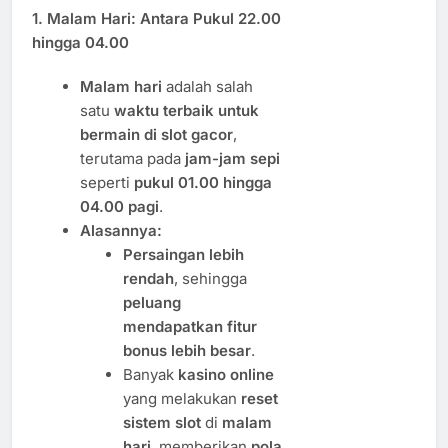
1. Malam Hari: Antara Pukul 22.00
hingga 04.00
Malam hari
adalah salah
satu
waktu terbaik untuk
bermain di slot gacor
,
terutama pada
jam-jam sepi
seperti
pukul 01.00 hingga
04.00 pagi
.
Alasannya:
Persaingan lebih
rendah
, sehingga
peluang
mendapatkan fitur
bonus lebih besar
.
Banyak
kasino online
yang melakukan
reset
sistem slot
di
malam
hari
, memberikan
pola