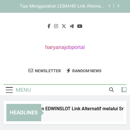
Skip
Cara Mengatasi Halaman KAYA787 Alternatif
to
yang Terus Memuat
content
Panduan Menemukan KAYA787 Alternatif yang
Mudah Diakses
Cara Menggunakan EDWINSLOT Link Alternatif
melalui Smartphone dengan Lebih Praktis dan
Aman
Tips Menggunakan LEBAH4D Link Alternatif
melalui Browser Mobile
Cara Mengatasi Halaman KAYA787 Alternatif
yang Terus Memuat
Haryana Job
Temukan Informasi Lowongan Kerja Di
Panduan Menemukan KAYA787 Alternatif yang
NEWSLETTER
RANDOM NEWS
Portal
Mudah Diakses
Haryana Di Haryana Job Portal.
MENU
ra Menggunakan EDWINSLOT Link Alternatif melalui Smartpho
HEADLINES
eeks Ago