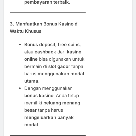
pembayaran terbaik
.
3. Manfaatkan Bonus Kasino di
Waktu Khusus
Bonus deposit
,
free spins
,
atau
cashback
dari
kasino
online
bisa digunakan untuk
bermain di
slot gacor
tanpa
harus
menggunakan modal
utama
.
Dengan menggunakan
bonus kasino
, Anda tetap
memiliki
peluang menang
besar
tanpa harus
mengeluarkan banyak
modal
.