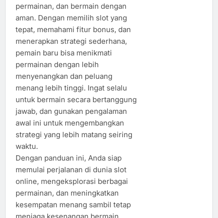
permainan, dan bermain dengan
aman. Dengan memilih slot yang
tepat, memahami fitur bonus, dan
menerapkan strategi sederhana,
pemain baru bisa menikmati
permainan dengan lebih
menyenangkan dan peluang
menang lebih tinggi. Ingat selalu
untuk bermain secara bertanggung
jawab, dan gunakan pengalaman
awal ini untuk mengembangkan
strategi yang lebih matang seiring
waktu.
Dengan panduan ini, Anda siap
memulai perjalanan di dunia slot
online, mengeksplorasi berbagai
permainan, dan meningkatkan
kesempatan menang sambil tetap
menjaga kesenangan bermain.