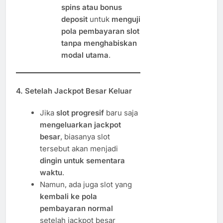
spins atau bonus
deposit
untuk
menguji
pola pembayaran slot
tanpa menghabiskan
modal utama
.
4. Setelah Jackpot Besar Keluar
Jika
slot progresif
baru saja
mengeluarkan jackpot
besar
, biasanya slot
tersebut akan menjadi
dingin untuk sementara
waktu
.
Namun, ada juga slot yang
kembali ke pola
pembayaran normal
setelah jackpot besar