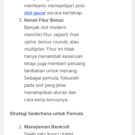
membantu mempelajari pola
slot gacor
secara bertahap.
Kenali Fitur Bonus
Banyak slot modern
memiliki fitur seperti
free
spins
,
bonus rounds
, atau
multiplier
. Fitur ini tidak
hanya menambah keseruan
tetapi juga memberi peluang
tambahan untuk menang.
Sebagai pemula, fokuslah
pada slot yang jelas
menampilkan aturan dan
cara kerja bonusnya.
Strategi Sederhana untuk Pemula
Manajemen Bankroll
Salah satu kunci utama