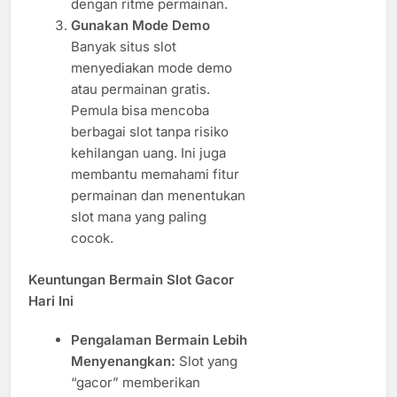
dengan ritme permainan.
Gunakan Mode Demo
Banyak situs slot
menyediakan mode demo
atau permainan gratis.
Pemula bisa mencoba
berbagai slot tanpa risiko
kehilangan uang. Ini juga
membantu memahami fitur
permainan dan menentukan
slot mana yang paling
cocok.
Keuntungan Bermain Slot Gacor
Hari Ini
Pengalaman Bermain Lebih
Menyenangkan:
Slot yang
“gacor” memberikan